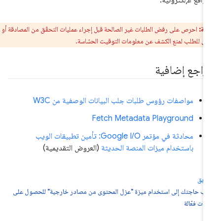
مواقع الإلكترونية.
ظة:
احرص على رفض الطلبات غير الصالحة قبل إجراء عمليات التحقّق من المصادقة أو أي
رى للطلب لمنع الكشف عن معلومات التوقيت الحسّاسة.
راجع إضافية
مواصفات رؤوس طلبات جلب البيانات الوصفية من W3C
Fetch Metadata Playground
محادثة في مؤتمر Google I/O: تأمين تطبيقات الويب
باستخدام ميزات المنصة الحديثة
(العروض التقديمية)
سابق
ب حاجتك إلى استخدام ميزة "عزل المحتوى من مصادر خارجية" للحصول على
زات فعّالة