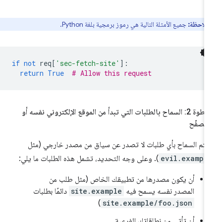
ملاحظة:
جميع الأمثلة التالية هي رموز برمجية بلغة Python.
if
not
req
[
'sec-fetch-site'
]:
return
True
# Allow this request
الخطوة 2: السماح بالطلبات التي تبدأ من الموقع الإلكتروني نفسه أو
متصفّح
تم السماح بأي طلبات لا تصدر عن سياق من مصدر خارجي (مثل
evil.exampl
). وعلى وجه التحديد، تشمل هذه الطلبات ما يلي:
أن يكون مصدرها من تطبيقك الخاص (مثل طلب من
المصدر نفسه يسمح فيه
site.example
دائمًا بطلبات
)
site.example/foo.json
أن تأتي من نطاقاتك الفرعية