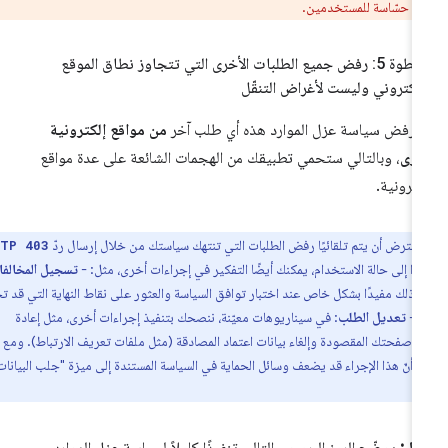
ت حسّاسة للمستخدمين.
الخطوة 5: رفض جميع الطلبات الأخرى التي تتجاوز نطاق الموقع
إلكتروني وليست لأغراض التنقّل
رفض سياسة عزل الموارد هذه أي طلب آخر
من مواقع إلكترونية
خرى
، وبالتالي ستحمي تطبيقك من الهجمات الشائعة على عدة مواقع
كترونية.
مفترض أن يتم تلقائيًا رفض الطلبات التي تنتهك سياستك من خلال إرسال ردّ
.
HTTP 403
دًا إلى حالة الاستخدام، يمكنك أيضًا التفكير في إجراءات أخرى، مثل: -
تسجيل المخالفات
عدّ ذلك مفيدًا بشكل خاص عند اختبار توافق السياسة والعثور على نقاط النهاية التي قد تحتاج
. -
تعديل الطلب
: في سيناريوهات معيّنة، ننصحك بتنفيذ إجراءات أخرى، مثل إعادة
ى صفحتك المقصودة وإلغاء بيانات اعتماد المصادقة (مثل ملفات تعريف الارتباط). ومع ذلك،
لم أنّ هذا الإجراء قد يضعف وسائل الحماية في السياسة المستندة إلى ميزة "جلب البيانات