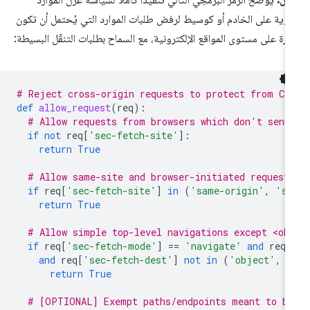
ال:
يوضّح الرمز البرمجي التالي تنفيذًا كاملاً لسياسة عزل الموارد
قوية على الخادم أو كوسيط لرفض طلبات الموارد التي يُحتمل أن تكون
رة على مستوى المواقع الإلكترونية، مع السماح بطلبات التنقّل البسيطة:
# Reject cross-origin requests to protect from CS
def
allow_request
(
req
):
# Allow requests from browsers which don't send
if
not
req
[
'sec-fetch-site'
]:
return
True
# Allow same-site and browser-initiated request
if
req
[
'sec-fetch-site'
]
in
(
'same-origin'
,
'sa
return
True
# Allow simple top-level navigations except <ob
if
req
[
'sec-fetch-mode'
]
==
'navigate'
and
req
.
and
req
[
'sec-fetch-dest'
]
not
in
(
'object'
,
'
return
True
# [OPTIONAL] Exempt paths/endpoints meant to be