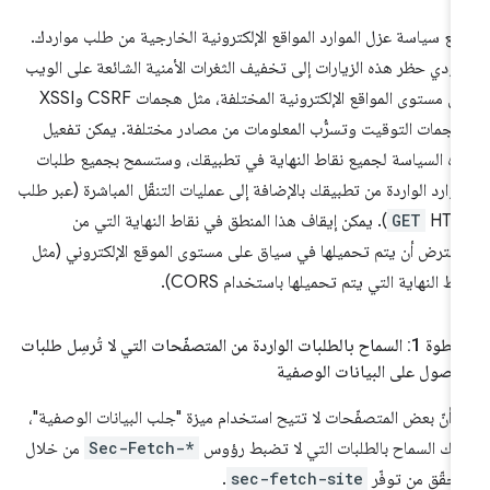
نع سياسة عزل الموارد المواقع الإلكترونية الخارجية من طلب مواردك.
ؤدي حظر هذه الزيارات إلى تخفيف الثغرات الأمنية الشائعة على الويب
على مستوى المواقع الإلكترونية المختلفة، مثل هجمات CSRF وXSSI
جمات التوقيت وتسرُّب المعلومات من مصادر مختلفة. يمكن تفعيل
ه السياسة لجميع نقاط النهاية في تطبيقك، وستسمح بجميع طلبات
موارد الواردة من تطبيقك بالإضافة إلى عمليات التنقّل المباشرة (عبر طلب
HTT
GET
). يمكن إيقاف هذا المنطق في نقاط النهاية التي من
مفترض أن يتم تحميلها في سياق على مستوى الموقع الإلكتروني (مثل
اط النهاية التي يتم تحميلها باستخدام CORS).
الخطوة 1: السماح بالطلبات الواردة من المتصفّحات التي لا تُرسِل طلبات
حصول على البيانات الوصفية
ا أنّ بعض المتصفّحات لا تتيح استخدام ميزة "جلب البيانات الوصفية"،
يك السماح بالطلبات التي لا تضبط رؤوس
Sec-Fetch-*
من خلال
تحقّق من توفّر
sec-fetch-site
.