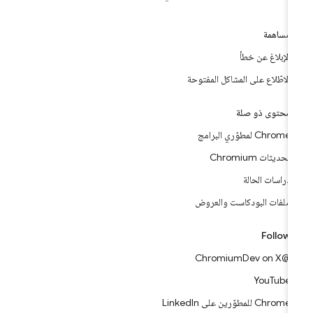
مساهمة
الإبلاغ عن خطأ
الاطّلاع على المشاكل المفتوحة
محتوى ذو صلة
Chrome لمطوّري البرامج
تحديثات Chromium
دراسات الحالة
ملفات البودكاست والعروض
Follow
@ChromiumDev on X
YouTube
Chrome للمطوّرين على LinkedIn