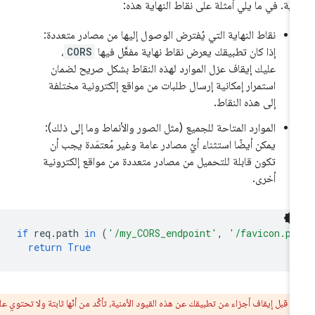
اية. في ما يلي أمثلة على نقاط النهاية هذه:
نقاط النهاية التي يُفترض الوصول إليها من مصادر متعددة:
إذا كان تطبيقك يعرض نقاط نهاية مفعَّل فيها
CORS
،
عليك إيقاف عزل الموارد لهذه النقاط بشكل صريح لضمان
استمرار إمكانية إرسال طلبات من مواقع إلكترونية مختلفة
إلى هذه النقاط.
الموارد المتاحة للجميع (مثل الصور والأنماط وما إلى ذلك):
يمكن أيضًا استثناء أيّ مصادر عامة وغير مُعتمَدة يجب أن
تكون قابلة للتحميل من مصادر متعددة من مواقع إلكترونية
أخرى.
if
req
.
path
in
(
'/my_CORS_endpoint'
,
'/favicon.pn
return
True
ر:
قبل إيقاف أجزاء من تطبيقك عن هذه القيود الأمنية، تأكَّد من أنّها ثابتة ولا تحتوي على