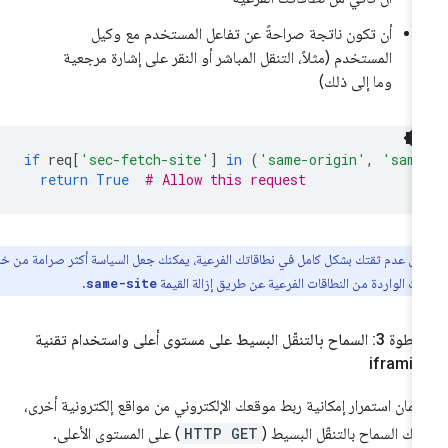
أن تكون ناتجة صراحةً عن تفاعل المستخدم مع وكيل
المستخدم (مثلاً، التنقل المباشر أو النقر على إشارة مرجعية
وما إلى ذلك)
if
req
[
'sec-fetch-site'
]
in
(
'same-origin'
,
'same
return
True
# Allow this request
ل عدم ثقتك بشكل كامل في نطاقاتك الفرعية، يمكنك جعل السياسة أكثر صرامة من خلال
ت الواردة من النطاقات الفرعية عن طريق إزالة القيمة
.
same-site
الخطوة 3: السماح بالتنقّل البسيط على مستوى أعلى واستخدام تقنية
iframi
مان استمرار إمكانية ربط موقعك الإلكتروني من مواقع إلكترونية أخرى،
يك السماح بالتنقّل البسيط (
HTTP GET
) على المستوى الأعلى.