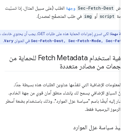
عرِض
Sec-Fetch-Dest
وجهة
الطلب (على سبيل المثال، إذا تسبّبت
امة
script
أو
img
في طلب المتصفّح لمصدر).
ظة مهمة:
لكي تسري إجراءات الحماية هذه على طلبات GET، يجب أن يحتوي خادمك على
في العنوان
.
Vary
Sec-Fetch-Dest, Sec-Fetch-Mode, Sec-Fet
كيفية استخدام Fetch Metadata للحماية من
لهجمات من مصادر متعددة
ّ المعلومات الإضافية التي تقدّمها عناوين الطلبات هذه بسيطة جدًا،
كنّ السياق الإضافي يسمح لك بإنشاء منطق أمان قوي من جهة الخادم،
ُشار إليه أيضًا باسم "سياسة عزل الموارد"، وذلك باستخدام بضعة أسطر
 الرموز البرمجية فقط.
فيذ سياسة عزل الموارد