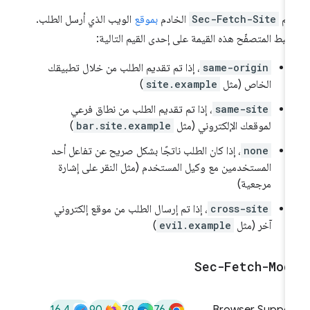
علم
Sec-Fetch-Site
الخادم
بموقع
الويب الذي أرسل الطلب.
بط المتصفّح هذه القيمة على إحدى القيم التالية:
same-origin
، إذا تم تقديم الطلب من خلال تطبيقك
الخاص (مثل
site.example
)
same-site
، إذا تم تقديم الطلب من نطاق فرعي
لموقعك الإلكتروني (مثل
bar.site.example
)
none
، إذا كان الطلب ناتجًا بشكل صريح عن تفاعل أحد
المستخدمين مع وكيل المستخدم (مثل النقر على إشارة
مرجعية)
cross-site
، إذا تم إرسال الطلب من موقع إلكتروني
آخر (مثل
evil.example
)
Sec-Fetch-Mod
16.4
90
79
76