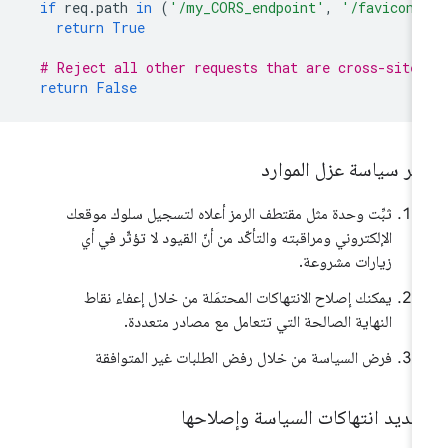
if
req
.
path
in
(
'/my_CORS_endpoint'
,
'/favicon.
return
True
# Reject all other requests that are cross-site
return
False
شر سياسة عزل الموارد
ثبِّت وحدة مثل مقتطف الرمز أعلاه لتسجيل سلوك موقعك
الإلكتروني ومراقبته والتأكّد من أنّ القيود لا تؤثّر في أي
زيارات مشروعة.
يمكنك إصلاح الانتهاكات المحتمَلة من خلال إعفاء نقاط
النهاية الصالحة التي تتعامل مع مصادر متعددة.
فرض السياسة من خلال رفض الطلبات غير المتوافقة
حديد انتهاكات السياسة وإصلاحها