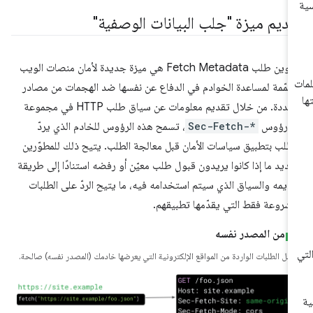
قديم ميزة "جلب البيانات الوصفية"
عناوين طلب Fetch Metadata هي ميزة جديدة لأمان منصات الويب
مّمة لمساعدة الخوادم في الدفاع عن نفسها ضد الهجمات من مصادر
متعددة. من خلال تقديم معلومات عن سياق طلب HTTP في مجموعة
ن رؤوس
Sec-Fetch-*
، تسمح هذه الرؤوس للخادم الذي يردّ
لطلب بتطبيق سياسات الأمان قبل معالجة الطلب. يتيح ذلك للمطوّرين
ديد ما إذا كانوا يريدون قبول طلب معيّن أو رفضه استنادًا إلى طريقة
ديمه والسياق الذي سيتم استخدامه فيه، ما يتيح الردّ على الطلبات
مشروعة فقط التي يقدّمها تطبيقهم.
من المصدر نفسه
ظل الطلبات الواردة من المواقع الإلكترونية التي يعرضها خادمك (المصدر نفسه) صالحة.