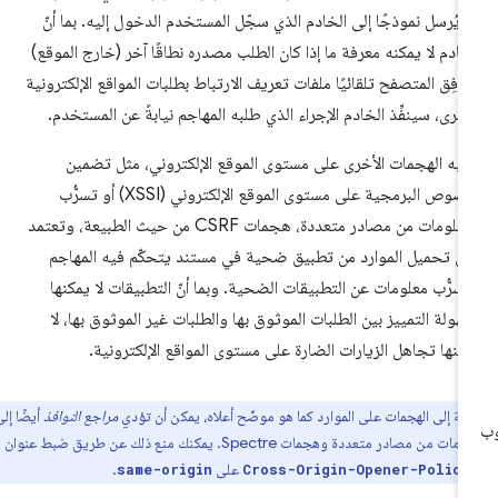
 يُرسل نموذجًا إلى الخادم الذي سجّل المستخدم الدخول إليه. بما أنّ
خادم لا يمكنه معرفة ما إذا كان الطلب مصدره نطاقًا آخر (خارج الموقع)
ُرفِق المتصفح تلقائيًا ملفات تعريف الارتباط بطلبات المواقع الإلكترونية
أخرى، سينفِّذ الخادم الإجراء الذي طلبه المهاجم نيابةً عن المستخدم.
به الهجمات الأخرى على مستوى الموقع الإلكتروني، مثل تضمين
النصوص البرمجية على مستوى الموقع الإلكتروني (XSSI) أو تسرُّب
المعلومات من مصادر متعددة، هجمات CSRF من حيث الطبيعة، وتعتمد
ى تحميل الموارد من تطبيق ضحية في مستند يتحكّم فيه المهاجم
سرُّب معلومات عن التطبيقات الضحية. وبما أنّ التطبيقات لا يمكنها
هولة التمييز بين الطلبات الموثوق بها والطلبات غير الموثوق بها، لا
كنها تجاهل الزيارات الضارة على مستوى المواقع الإلكترونية.
افة إلى الهجمات على الموارد كما هو موضّح أعلاه، يمكن أن تؤدي
مراجع النوافذ
أيضًا إلى
تسرُّب معلومات من مصادر متعددة وهجمات Spectre. يمكنك منع ذلك عن طريق ضبط عنوان
على
.
same-origin
Cross-Origin-Opener-Policy