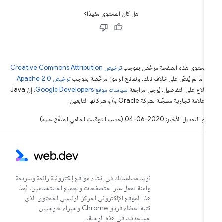
هل كان المحتوى مفيدًا؟
ّ محتوى هذه الصفحة مرخّص بموجب
ترخيص Creative Commons Attribution
4‏
ما لم يُنصّ على خلاف ذلك، ونماذج الرموز مرخّصة بموجب
ترخيص Apache 2.0‏
.
اطّلاع على التفاصيل، يُرجى مراجعة
سياسات موقع Google Developers‏
. إنّ Java
لامة تجارية مسجَّلة لشركة Oracle و/أو شركائها التابعين.
التعديل الأخير: 2020-06-04 (حسب التوقيت العالمي المتفَّق عليه)
نريد مساعدتك في إنشاء مواقع إلكترونية رائعة وسريعة
وآمنة تعمل عبر المتصفحات ولجميع المستخدمين. يُعدّ
هذا الموقع الإلكتروني المركز الرئيسي للمحتوى الذي
كتبه أعضاء فريق Chrome وخبراء خارجيين
لمساعدتك في هذه الرحلة.