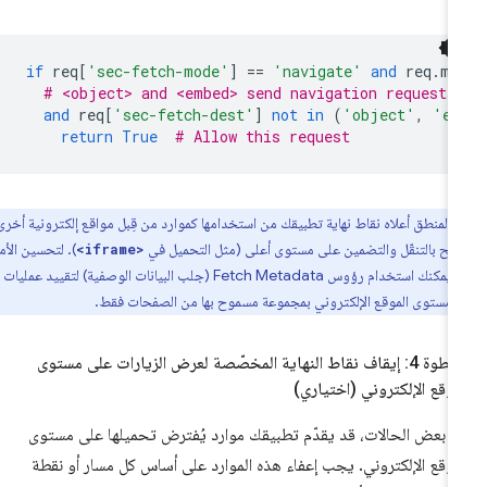
if
req
[
'sec-fetch-mode'
]
==
'navigate'
and
req
.
me
# <object> and <embed> send navigation requests
and
req
[
'sec-fetch-dest'
]
not
in
(
'object'
,
'em
return
True
# Allow this request
المنطق أعلاه نقاط نهاية تطبيقك من استخدامها كموارد من قِبل مواقع إلكترونية أخرى،
مح بالتنقّل والتضمين على مستوى أعلى (مثل التحميل في
). لتحسين الأمان
<iframe>
بشكل أكبر، يمكنك استخدام رؤوس Fetch Metadata (جلب البيانات الوصفية) لتقييد عمليات
لى مستوى الموقع الإلكتروني بمجموعة مسموح بها من الصفحات فقط.
الخطوة 4: إيقاف نقاط النهاية المخصّصة لعرض الزيارات على مستوى
موقع الإلكتروني (اختياري)
 بعض الحالات، قد يقدّم تطبيقك موارد يُفترض تحميلها على مستوى
موقع الإلكتروني. يجب إعفاء هذه الموارد على أساس كل مسار أو نقطة