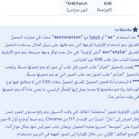
XHR/fetch*
XHR
(المزامنة)
(غير متزامن)
ملاحظات:
*
عند استخدام
أو
fetch
مع
محدّد في عمليات التحميل
"destination"
"as"
المُسبَق، يتم استخدام الأولوية للوجهة التي يتم طلبها. على سبيل المثال، يستخدم التحميل
المُسبَق
"أعلى أولوية". في حال عدم توفّر وجهة صريحة، يتم منح الأولوية
as="style"
لعملية الجلب مثل طلب XHR غير المتزامن.
**
يُقصد بالتحميل "المبكر" طلب الصور قبل طلب أي صور لم يتم تحميلها مسبقًا، ويُقصد
بالتحميل "المتأخر" طلب الصور بعد طلب الصور التي لم يتم تحميلها مسبقًا.
***
لا تُستخدَم أداة فحص التحميل المُسبَق لتحميل ملفات CSS التي لا يتطابق فيها نوع
الوسائط، ولا تتم معالجتها إلا عندما يصل إليها المُحلِّل الرئيسي، ما يعني عادةً أنّه يتم تحميلها
في وقت متأخر جدًا.
تكون الأولوية للصور "منخفضة" تلقائيًا. في وقت التنسيق، يتم رفع مستوى الصور ضمن
إطار العرض إلى "عالٍ". اعتبارًا من الإصدار 117 من Chrome، يتم ضبط أوضاع أوّل 5 صور
كبيرة على "متوسط" لتسريع عملية التحميل، ويمكن جلب صورتَين منها بشكل موازٍ أثناء
"الوضع المكثّف" الأوّلي. من خلال الإشارة إلى الصور المهمة في الترميز باستخدام