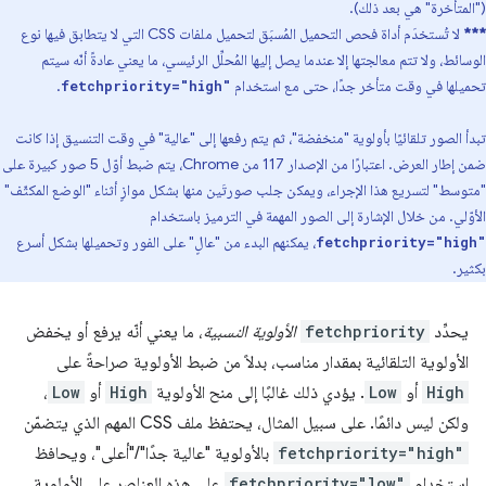
("المتأخرة" هي بعد ذلك).
***
لا تُستخدَم أداة فحص التحميل المُسبَق لتحميل ملفات CSS التي لا يتطابق فيها نوع
الوسائط، ولا تتم معالجتها إلا عندما يصل إليها المُحلِّل الرئيسي، ما يعني عادةً أنّه سيتم
تحميلها في وقت متأخر جدًا، حتى مع استخدام
.
fetchpriority="high"
تبدأ الصور تلقائيًا بأولوية "منخفضة"، ثم يتم رفعها إلى "عالية" في وقت التنسيق إذا كانت
ضمن إطار العرض. اعتبارًا من الإصدار 117 من Chrome، يتم ضبط أوّل 5 صور كبيرة على
"متوسط" لتسريع هذا الإجراء، ويمكن جلب صورتَين منها بشكل موازٍ أثناء "الوضع المكثّف"
الأوّلي. من خلال الإشارة إلى الصور المهمة في الترميز باستخدام
، يمكنهم البدء من "عالٍ" على الفور وتحميلها بشكل أسرع
fetchpriority="high"
بكثير.
يحدِّد
fetchpriority
الأولوية النسبية
، ما يعني أنّه يرفع أو يخفض
الأولوية التلقائية بمقدار مناسب، بدلاً من ضبط الأولوية صراحةً على
High
أو
Low
. يؤدي ذلك غالبًا إلى منح الأولوية
High
أو
Low
،
ولكن ليس دائمًا. على سبيل المثال، يحتفظ ملف CSS المهم الذي يتضمّن
fetchpriority="high"
بالأولوية "عالية جدًا"/"أعلى"، ويحافظ
استخدام
fetchpriority="low"
على هذه العناصر على الأولوية