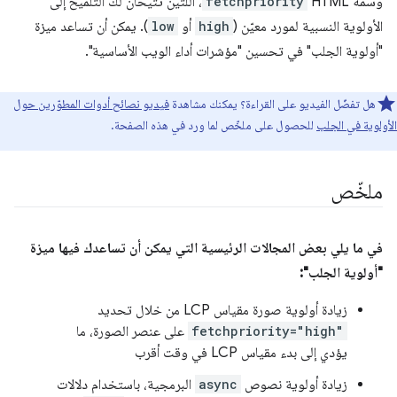
وسمة HTML
fetchpriority
، اللتين تتيحان لك التلميح إلى
الأولوية النسبية لمورد معيّن (
high
أو
low
). يمكن أن تساعد ميزة
"أولوية الجلب" في تحسين "مؤشرات أداء الويب الأساسية".
هل تفضّل الفيديو على القراءة؟ يمكنك مشاهدة
فيديو نصائح أدوات المطوّرين حول
الأولوية في الجلب
للحصول على ملخّص لما ورد في هذه الصفحة.
ملخّص
في ما يلي بعض المجالات الرئيسية التي يمكن أن تساعدك فيها ميزة
"أولوية الجلب":
زيادة أولوية صورة مقياس LCP من خلال تحديد
fetchpriority="high"
على عنصر الصورة، ما
يؤدي إلى بدء مقياس LCP في وقت أقرب
زيادة أولوية نصوص
async
البرمجية، باستخدام دلالات