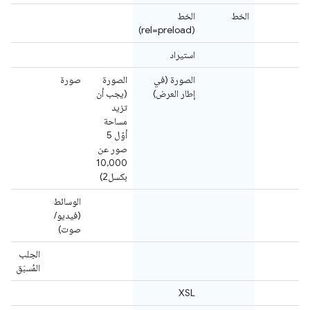
الخط
الخط
(rel=preload)
استيراد
الصورة (في
الصورة
صورة
إطار العرض)
(يجب أن
تزيد
مساحة
أوّل 5
صور عن
10,000
بكسل2)
الوسائط
(فيديو/
صوت)
الجلب
المُسبَق
XSL