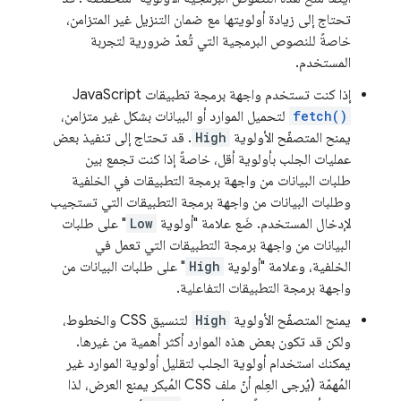
تحتاج إلى زيادة أولويتها مع ضمان التنزيل غير المتزامن،
خاصةً للنصوص البرمجية التي تُعدّ ضرورية لتجربة
المستخدم.
إذا كنت تستخدم واجهة برمجة تطبيقات JavaScript
fetch()
لتحميل الموارد أو البيانات بشكل غير متزامن،
يمنح المتصفّح الأولوية
High
. قد تحتاج إلى تنفيذ بعض
عمليات الجلب بأولوية أقل، خاصةً إذا كنت تجمع بين
طلبات البيانات من واجهة برمجة التطبيقات في الخلفية
وطلبات البيانات من واجهة برمجة التطبيقات التي تستجيب
لإدخال المستخدم. ضَع علامة "أولوية
Low
" على طلبات
البيانات من واجهة برمجة التطبيقات التي تعمل في
الخلفية، وعلامة "أولوية
High
" على طلبات البيانات من
واجهة برمجة التطبيقات التفاعلية.
يمنح المتصفّح الأولوية
High
لتنسيق CSS والخطوط،
ولكن قد تكون بعض هذه الموارد أكثر أهمية من غيرها.
يمكنك استخدام أولوية الجلب لتقليل أولوية الموارد غير
المُهمّة (يُرجى العِلم أنّ ملف CSS المُبكر يمنع العرض، لذا