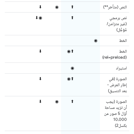
النص (متأخر**)
⬆
◉
⬇
نص برمجي
⬆
◉⬇
(غير متزامن/
مُؤجَّل)
الخط
◉
الخط
⬆◉
⬇
(rel=preload)
استيراد
◉
الصورة (في
⬆◉
⬇
إطار العرض -
بعد التنسيق)
الصورة (يجب
⬆
◉
⬇
أن تزيد مساحة
أوّل 5 صور عن
10,000
بكسل2)