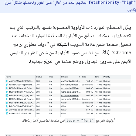
، يمكنهم البدء من "عالٍ" على الفور وتحميلها بشكل أسرع
fetchpriority="high"
بكثير.
ينزِّل المتصفّح الموارد ذات الأولوية المحسوبة نفسها بالترتيب الذي يتم
اكتشافها به. يمكنك التحقّق من الأولوية المحدّدة للموارد المختلفة عند
تحميل صفحة ضمن علامة التبويب
الشبكة
في "أدوات مطوّري برامج
Chrome". (تأكَّد من تضمين عمود
الأولوية
من خلال النقر بزر الماوس
الأيمن على عناوين الجدول ووضع علامة في المربّع بجانبه).
أولوية المرجع
type = "font"
في صفحة تفاصيل أخبار BBC