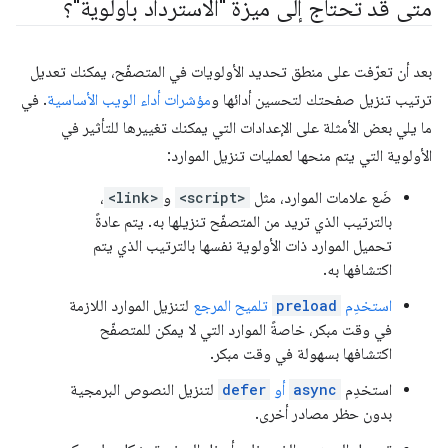
متى قد تحتاج إلى ميزة "الاسترداد بأولوية"؟
بعد أن تعرّفت على منطق تحديد الأولويات في المتصفّح، يمكنك تعديل
ترتيب تنزيل صفحتك لتحسين أدائها و
مؤشرات أداء الويب الأساسية
. في
ما يلي بعض الأمثلة على الإعدادات التي يمكنك تغييرها للتأثير في
الأولوية التي يتم منحها لعمليات تنزيل الموارد:
ضَع علامات الموارد، مثل
<script>
و
<link>
،
بالترتيب الذي تريد من المتصفّح تنزيلها به. يتم عادةً
تحميل الموارد ذات الأولوية نفسها بالترتيب الذي يتم
اكتشافها به.
استخدِم
preload
تلميح المرجع
لتنزيل الموارد اللازمة
في وقت مبكر، خاصةً الموارد التي لا يمكن للمتصفّح
اكتشافها بسهولة في وقت مبكر.
استخدِم
async
أو
defer
لتنزيل النصوص البرمجية
بدون حظر مصادر أخرى.