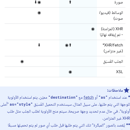
صورة
⬆
◉⬇
الوسائط (فيديو/
◉
صوت)
XHR (المزامنة)
◉
- تم إيقافه نهائيًا
⬇
⬆◉
XHR/fetch*
(غير متزامن)
الجلب المُسبَق
◉
◉
XSL
ملاحظات:
*
عند استخدام
أو
fetch
مع
معيّن، يتم استخدام الأولوية
"destination"
"as"
للوجهة التي يتم طلبها. على سبيل المثال، سيستخدم التحميل المُسبَق
"أعلى
as="style"
أولوية". في حال عدم تحديد وجهة صريحة، سيتم منح الأولوية لطلب الجلب مثل طلب
XHR غير المتزامن.
**
يُقصد بالصور "المبكّرة" تلك التي يتم طلبها قبل طلب أي صور لم يتم تحميلها مسبقًا