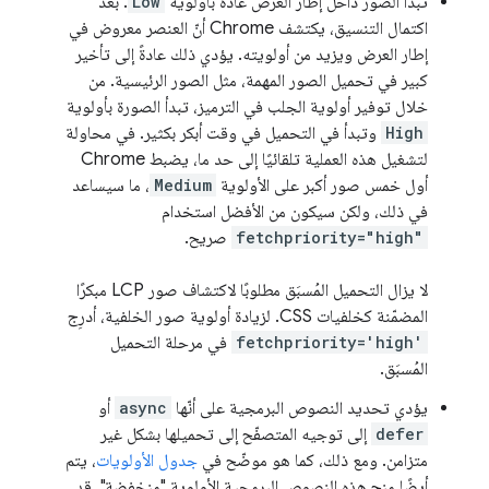
تبدأ الصور داخل إطار العرض عادةً بأولوية
Low
. بعد
اكتمال التنسيق، يكتشف Chrome أنّ العنصر معروض في
إطار العرض ويزيد من أولويته. يؤدي ذلك عادةً إلى تأخير
كبير في تحميل الصور المهمة، مثل الصور الرئيسية. من
خلال توفير أولوية الجلب في الترميز، تبدأ الصورة بأولوية
High
وتبدأ في التحميل في وقت أبكر بكثير. في محاولة
لتشغيل هذه العملية تلقائيًا إلى حد ما، يضبط Chrome
أول خمس صور أكبر على الأولوية
Medium
، ما سيساعد
في ذلك، ولكن سيكون من الأفضل استخدام
fetchpriority="high"
صريح.
لا يزال التحميل المُسبَق مطلوبًا لاكتشاف صور LCP مبكرًا
المضمّنة كخلفيات CSS. لزيادة أولوية صور الخلفية، أدرِج
fetchpriority='high'
في مرحلة التحميل
المُسبَق.
يؤدي تحديد النصوص البرمجية على أنّها
async
أو
defer
إلى توجيه المتصفّح إلى تحميلها بشكل غير
متزامن. ومع ذلك، كما هو موضّح في
جدول الأولويات
، يتم
أيضًا منح هذه النصوص البرمجية الأولوية "منخفضة". قد