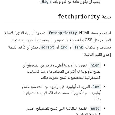
يجب أن يكون عادةً من الأولويات
High
).
سمة
fetchpriority
استخدِم سمة HTML
fetchpriority
لتحديد أولوية التنزيل لأنواع
الموارد، مثل CSS والخطوط والنصوص البرمجية والصور عند تنزيلها
باستخدام علامات
link
أو
img
أو
script
. يمكن أن تأخذ القيمة
إحدى القيم التالية:
high
: المورد له أولوية أعلى، وتريد من المتصفّح أن
يمنح الأولوية له أكثر من المعتاد، ما دامت الأساليب
الاستقرائية للمتصفّح لا تمنع حدوث ذلك.
low
: المورد له أولوية أقل، وتريد من المتصفّح خفض
أولويته، مرة أخرى إذا سمحت له الأساليب الاستقرائية
بذلك.
auto
: القيمة التلقائية التي تتيح للمتصفّح اختيار
الأولوية المناسبة.