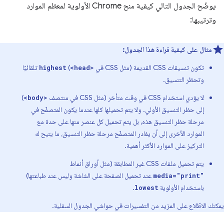
يوضّح الجدول التالي كيفية منح Chrome الأولوية لمعظم الموارد
وترتيبها:
مثال على كيفية قراءة هذا الجدول:
تكون تنسيقات CSS القديمة (مثل CSS في
)
تلقائيًا
highest
<head>
وتحظر التنسيق.
لا يؤدي استخدام CSS في وقت متأخر (مثل CSS في منتصف
)
<body>
إلى حظر التنسيق الأولي. ولا يتم تحميلها كلها عندما يكون المتصفّح في
مرحلة حظر التنسيق هذه، بل يتم تحميل كل عنصر منها على حدة مع
الموارد الأخرى إلى أن يغادر المتصفّح مرحلة حظر التنسيق، ما يتيح له
التركيز على الموارد الأكثر أهمية.
يتم تحميل ملفات CSS غير المطابقة (مثل أوراق أنماط
عند تحميل الصفحة على الشاشة وليس عند طباعتها)
media="print"
باستخدام الأولوية
.
lowest
يمكنك الاطّلاع على المزيد من التفسيرات في حواشي الجدول السفلية.