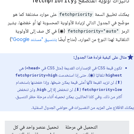
تأثيرات أولوية المتصفّح و
fetchpriority
يمكنك تطبيق السمة
fetchpriority
على موارد مختلفة كما هو
موضّح في الجدول التالي لزيادة الأولوية المحسوبة لها أو خفضها. يشير
الرمز
fetchpriority="auto"
(◉) في كل صف إلى الأولوية
التلقائية لهذا النوع من الموارد. (متاح أيضًا
بتنسيق "مستند Google"
)
مثال على كيفية قراءة هذا الجدول:
تكون قيمة CSS في الإصدارات القديمة (مثل CSS في
) هي
<head>
تلقائيًا (◉). حتى إذا استخدمت
fetchpriority=high
highest
(⬆)، لن تزيد القيمة لأنّها أعلى قيمة يمكن ضبطها. وإذا خفضتها باستخدام
(⬇)، لن تنخفض إلا إلى
، ولن تنخفض
high
fetchpriority=low
أكثر من ذلك. وفي كلتا الحالتَين، يمكن تحميله أثناء مرحلة حظر التنسيق.
يمكنك الاطّلاع على المزيد من التفسيرات في حواشي الجدول السفلية.
التحميل في مرحلة
تحميل عنصر واحد في كل