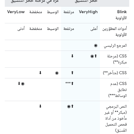
حظر التنسيق
مرة في مرحلة حظر التنسيق
Blink
VeryHigh
مرتفعة
الوسيط
منخفضة
VeryLow
الأولوية
أدوات المطوّرين
أعلى
مرتفعة
الوسيط
منخفضة
أدنى
الأولوية
المرجع الرئيسي
◉
CSS (مرحلة
⬆◉
⬇
مبكرة**)
CSS (متأخر**)
⬆
◉
⬇
CSS (عدم
⬆***
◉⬇
تطابق
الوسائط***)
النص البرمجي
⬆◉
⬇
(مبكر** أو غير
مأخوذ من أداة
فحص التحميل
المُسبَق)