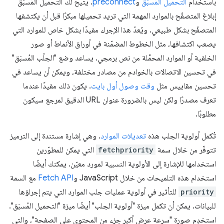
باستخدام
التحميل المُسبَق
و
preconnect
. يتيح لك التحميل المُسبَق
إبلاغ المتصفّح بالموارد المهمة التي تريد تحميلها مبكرًا قبل أن يكتشفها
المتصفّح بشكل طبيعي. ويُعدّ هذا الإجراء مفيدًا بشكل خاص للموارد التي
يصعب اكتشافها، مثل الخطوط المضمّنة في أوراق الأنماط أو صور
الخلفية أو الموارد المحمَّلة من نص برمجي. يساعد وضع "الجلْب المُسبَق"
في تحسين الاتصالات بالخوادم من مصادر مختلفة، ويمكن أن يساعد في
تحسين مقاييس مثل
وقت وصول أول بايت
. يكون ذلك مفيدًا عندما
تعرف مصدرًا ولكن ليس بالضرورة عنوان URL الدقيق لمرجع سيكون
مطلوبًا.
تُكمل أولوية الجلب هذه
تعديلات الموارد
. وهي إشارة مستندة إلى الترميز
تتوفّر من خلال سمة
fetchpriority
التي يمكن للمطوّرين
استخدامها للإشارة إلى الأولوية النسبية لمورد معيّن. يمكنك أيضًا
استخدام هذه التلميحات من خلال JavaScript و
Fetch API
مع السمة
priority
للتأثير في أولوية عمليات جلب الموارد التي يتم إجراؤها
للبيانات. يمكن أن تكمل ميزة "أولوية الجلب" أيضًا ميزة "التحميل المُسبَق".
استخدِم صورة "سرعة عرض أكبر جزء من المحتوى على الصفحة"، والتي