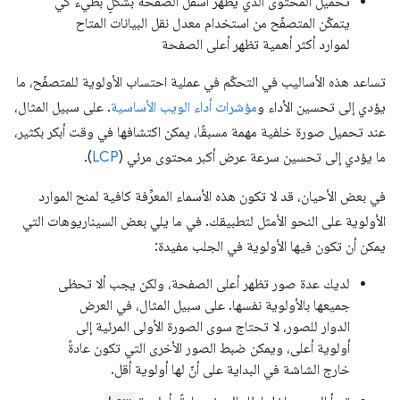
تحميل المحتوى الذي يظهر أسفل الصفحة بشكلٍ بطيء كي
يتمكّن المتصفّح من استخدام معدل نقل البيانات المتاح
لموارد أكثر أهمية تظهر أعلى الصفحة
تساعد هذه الأساليب في التحكّم في عملية احتساب الأولوية للمتصفّح، ما
يؤدي إلى تحسين الأداء و
مؤشرات أداء الويب الأساسية
. على سبيل المثال،
عند تحميل صورة خلفية مهمة مسبقًا، يمكن اكتشافها في وقت أبكر بكثير،
ما يؤدي إلى تحسين سرعة عرض أكبر محتوى مرئي (
LCP
).
في بعض الأحيان، قد لا تكون هذه الأسماء المعرِّفة كافية لمنح الموارد
الأولوية على النحو الأمثل لتطبيقك. في ما يلي بعض السيناريوهات التي
يمكن أن تكون فيها الأولوية في الجلب مفيدة:
لديك عدة صور تظهر أعلى الصفحة، ولكن يجب ألا تحظى
جميعها بالأولوية نفسها. على سبيل المثال، في العرض
الدوار للصور، لا تحتاج سوى الصورة الأولى المرئية إلى
أولوية أعلى، ويمكن ضبط الصور الأخرى التي تكون عادةً
خارج الشاشة في البداية على أنّ لها أولوية أقل.