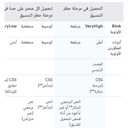
التحميل في مرحلة حظر
تحميل كل عنصر على حدة في
التنسيق
مرحلة حظر التنسيق
Blink
VeryHigh
مرتفعة
الوسيط
منخفضة
VeryLow
الأولوية
أدوات
أعلى
مرتفعة
الوسيط
منخفضة
أدنى
المطوّرين
الأولوية
المصدر
الرئيسي
CSS
CSS
CSS (عدم
(مرحلة
(متأخر**)
تطابق
مبكرة**)
الوسائط***)
النص البرمجي
النص
نص
(مبكر** أو غير
(متأخر**)
برمجي
مأخوذ من أداة
(غير
فحص التحميل
متزامن)
المُسبَق)