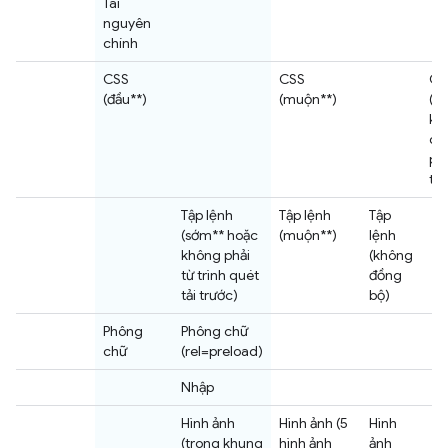
Tài
nguyên
chính
CSS
CSS
CS
(đầu**)
(muộn**)
(k
kh
du
ph
tiệ
Tập lệnh
Tập lệnh
Tập
(sớm** hoặc
(muộn**)
lệnh
không phải
(không
từ trình quét
đồng
tải trước)
bộ)
Phông
Phông chữ
chữ
(rel=preload)
Nhập
Hình ảnh
Hình ảnh (5
Hình
(trong khung
hình ảnh
ảnh