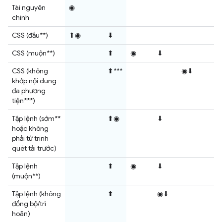
Tài nguyên
◉
chính
CSS (đầu**)
⬆◉
⬇
CSS (muộn**)
⬆
◉
⬇
CSS (không
⬆***
◉⬇
khớp nội dung
đa phương
tiện***)
Tập lệnh (sớm**
⬆◉
⬇
hoặc không
phải từ trình
quét tải trước)
Tập lệnh
⬆
◉
⬇
(muộn**)
Tập lệnh (không
⬆
◉⬇
đồng bộ/trì
hoãn)