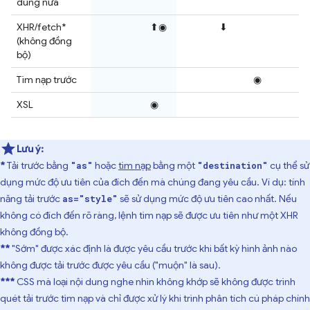
dùng nữa
XHR/fetch*
⬆◉
⬇
(không đồng
bộ)
Tìm nạp trước
◉
XSL
◉
Lưu ý:
*
Tải trước bằng
hoặc
tìm nạp
bằng một
cụ thể sử
"as"
"destination"
dụng mức độ ưu tiên của đích đến mà chúng đang yêu cầu. Ví dụ: tính
năng tải trước
sẽ sử dụng mức độ ưu tiên cao nhất. Nếu
as="style"
không có đích đến rõ ràng, lệnh tìm nạp sẽ được ưu tiên như một XHR
không đồng bộ.
**
"Sớm" được xác định là được yêu cầu trước khi bất kỳ hình ảnh nào
không được tải trước được yêu cầu ("muộn" là sau).
***
CSS mà loại nội dung nghe nhìn không khớp sẽ không được trình
quét tải trước tìm nạp và chỉ được xử lý khi trình phân tích cú pháp chính