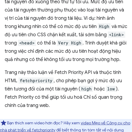
tài nguyên đó xuống theo thứ tự tối ưu. Mức độ ưu tiên
của tài nguyên thường phụ thuộc vào loại tài nguyên và
vị trí của tài nguyên đó trong tài liệu. Ví dụ: hình ảnh
trong khung nhìn có thể có mức độ ưu tiên
High
và mức
độ ưu tiên cho CSS chặn kết xuất, tải sớm bằng
<link>
trong
<head>
có thể là
Very High
. Trình duyệt khá giỏi
trong việc chỉ định các mức độ ưu tiên hoạt động hiệu
quả nhưng có thể không tối ưu trong mọi trường hợp.
Trang này thảo luận về Fetch Priority API và thuộc tính
HTML
fetchpriority
, cho phép bạn gợi ý mức độ ưu
tiên tương đối của một tài nguyên (
high
hoặc
low
).
Fetch Priority có thể giúp tối ưu hoá Chỉ số quan trọng
chính của trang web.
Bạn thích xem video hơn đọc? Hãy xem
video Mẹo về Công cụ cho
nhà phát triển về fetchpriority
để biết thông tin tóm tắt về nội dung