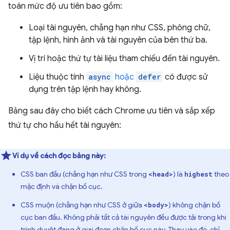
toán mức độ ưu tiên bao gồm:
Loại tài nguyên, chẳng hạn như CSS, phông chữ,
tập lệnh, hình ảnh và tài nguyên của bên thứ ba.
Vị trí hoặc thứ tự tài liệu tham chiếu đến tài nguyên.
Liệu thuộc tính
async
hoặc
defer
có được sử
dụng trên tập lệnh hay không.
Bảng sau đây cho biết cách Chrome ưu tiên và sắp xếp
thứ tự cho hầu hết tài nguyên:
Ví dụ về cách đọc bảng này:
CSS ban đầu (chẳng hạn như CSS trong
) là
theo
<head>
highest
mặc định và chặn bố cục.
CSS muộn (chẳng hạn như CSS ở giữa
) không chặn bố
<body>
cục ban đầu. Không phải tất cả tài nguyên đều được tải trong khi
trình duyệt đang ở giai đoạn chặn bố cục này. Thay vào đó, chỉ