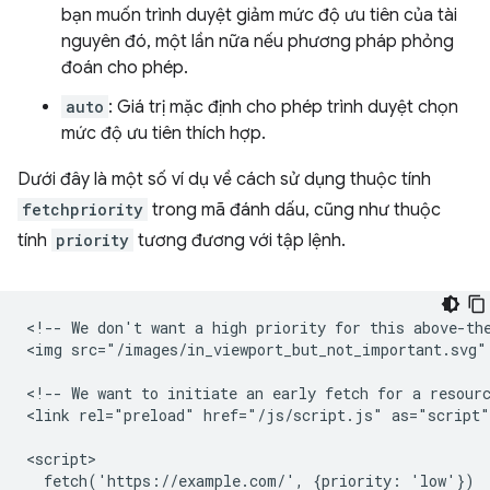
bạn muốn trình duyệt giảm mức độ ưu tiên của tài
nguyên đó, một lần nữa nếu phương pháp phỏng
đoán cho phép.
auto
: Giá trị mặc định cho phép trình duyệt chọn
mức độ ưu tiên thích hợp.
Dưới đây là một số ví dụ về cách sử dụng thuộc tính
fetchpriority
trong mã đánh dấu, cũng như thuộc
tính
priority
tương đương với tập lệnh.
<!-- We don't want a high priority for this above-the
<img src="/images/in_viewport_but_not_important.svg"
<!-- We want to initiate an early fetch for a resourc
<link rel="preload" href="/js/script.js" as="script"
<script>

  fetch('https://example.com/', {priority: 'low'})
