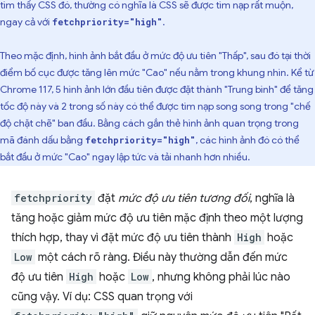
tìm thấy CSS đó, thường có nghĩa là CSS sẽ được tìm nạp rất muộn,
ngay cả với
.
fetchpriority="high"
Theo mặc định, hình ảnh bắt đầu ở mức độ ưu tiên "Thấp", sau đó tại thời
điểm bố cục được tăng lên mức "Cao" nếu nằm trong khung nhìn. Kể từ
Chrome 117, 5 hình ảnh lớn đầu tiên được đặt thành "Trung bình" để tăng
tốc độ này và 2 trong số này có thể được tìm nạp song song trong "chế
độ chặt chẽ" ban đầu. Bằng cách gắn thẻ hình ảnh quan trọng trong
mã đánh dấu bằng
, các hình ảnh đó có thể
fetchpriority="high"
bắt đầu ở mức "Cao" ngay lập tức và tải nhanh hơn nhiều.
fetchpriority
đặt
mức độ ưu tiên tương đối
, nghĩa là
tăng hoặc giảm mức độ ưu tiên mặc định theo một lượng
thích hợp, thay vì đặt mức độ ưu tiên thành
High
hoặc
Low
một cách rõ ràng. Điều này thường dẫn đến mức
độ ưu tiên
High
hoặc
Low
, nhưng không phải lúc nào
cũng vậy. Ví dụ: CSS quan trọng với