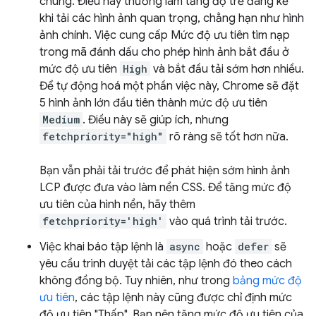
chúng. Điều này thường làm tăng độ trễ đáng kể
khi tải các hình ảnh quan trọng, chẳng hạn như hình
ảnh chính. Việc cung cấp Mức độ ưu tiên tìm nạp
trong mã đánh dấu cho phép hình ảnh bắt đầu ở
mức độ ưu tiên
High
và bắt đầu tải sớm hơn nhiều.
Để tự động hoá một phần việc này, Chrome sẽ đặt
5 hình ảnh lớn đầu tiên thành mức độ ưu tiên
Medium
. Điều này sẽ giúp ích, nhưng
fetchpriority="high"
rõ ràng sẽ tốt hơn nữa.
Bạn vẫn phải tải trước để phát hiện sớm hình ảnh
LCP được đưa vào làm nền CSS. Để tăng mức độ
ưu tiên của hình nền, hãy thêm
fetchpriority='high'
vào quá trình tải trước.
Việc khai báo tập lệnh là
async
hoặc
defer
sẽ
yêu cầu trình duyệt tải các tập lệnh đó theo cách
không đồng bộ. Tuy nhiên, như trong
bảng mức độ
ưu tiên
, các tập lệnh này cũng được chỉ định mức
độ ưu tiên "Thấp". Bạn nên tăng mức độ ưu tiên của