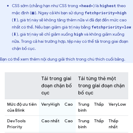
CSS sớm (chẳng hạn như CSS trong
) là
theo
<head>
highest
mặc định (◉). Ngay cả khi bạn sử dụng
fetchpriority=high
(⬆), giá trị này sẽ không tăng thêm nữa vì đã đạt đến mức cao
nhất có thể. Nếu bạn giảm giá trị này bằng
fetchpriority=low
(⬇), giá trị này sẽ chỉ giảm xuống
và không giảm xuống
high
nữa. Trong cả hai trường hợp, tệp này có thể tải trong giai đoạn
chặn bố cục.
Bạn có thể xem thêm nội dung giải thích trong chú thích cuối bảng.
Tải trong giai
Tải từng thẻ một
đoạn chặn bố
trong giai đoạn chặn
cục
bố cục
Mức độ ưu tiên
VeryHigh
Cao
Trung
Thấp
VeryLow
của Blink
bình
DevTools
Cao nhất
Cao
Trung
Thấp
Thấp
Priority
bình
nhất