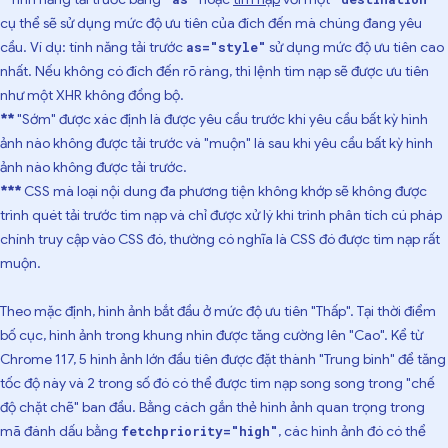
cụ thể sẽ sử dụng mức độ ưu tiên của đích đến mà chúng đang yêu
cầu. Ví dụ: tính năng tải trước
sử dụng mức độ ưu tiên cao
as="style"
nhất. Nếu không có đích đến rõ ràng, thì lệnh tìm nạp sẽ được ưu tiên
như một XHR không đồng bộ.
**
"Sớm" được xác định là được yêu cầu trước khi yêu cầu bất kỳ hình
ảnh nào không được tải trước và "muộn" là sau khi yêu cầu bất kỳ hình
ảnh nào không được tải trước.
***
CSS mà loại nội dung đa phương tiện không khớp sẽ không được
trình quét tải trước tìm nạp và chỉ được xử lý khi trình phân tích cú pháp
chính truy cập vào CSS đó, thường có nghĩa là CSS đó được tìm nạp rất
muộn.
Theo mặc định, hình ảnh bắt đầu ở mức độ ưu tiên "Thấp". Tại thời điểm
bố cục, hình ảnh trong khung nhìn được tăng cường lên "Cao". Kể từ
Chrome 117, 5 hình ảnh lớn đầu tiên được đặt thành "Trung bình" để tăng
tốc độ này và 2 trong số đó có thể được tìm nạp song song trong "chế
độ chặt chẽ" ban đầu. Bằng cách gắn thẻ hình ảnh quan trọng trong
mã đánh dấu bằng
, các hình ảnh đó có thể
fetchpriority="high"