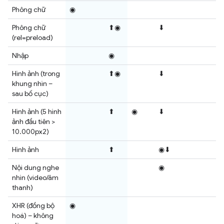
Phông chữ
◉
Phông chữ
⬆◉
⬇
(rel=preload)
Nhập
◉
Hình ảnh (trong
⬆◉
⬇
khung nhìn –
sau bố cục)
Hình ảnh (5 hình
⬆
◉
⬇
ảnh đầu tiên >
10.000px2)
Hình ảnh
⬆
◉⬇
Nội dung nghe
◉
nhìn (video/âm
thanh)
XHR (đồng bộ
◉
hoá) – không