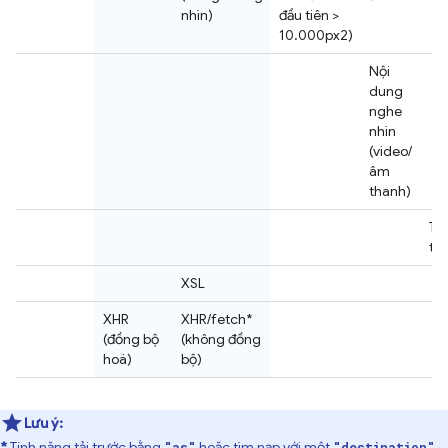
nhìn)
đầu tiên >
10.000px2)
Nội
dung
nghe
nhìn
(video/
âm
thanh)
Tì
tr
XSL
XHR
XHR/fetch*
(đồng bộ
(không đồng
hoá)
bộ)
Lưu ý:
*
Tính năng tải trước bằng
hoặc
tìm nạp
với một
"as"
"destination"