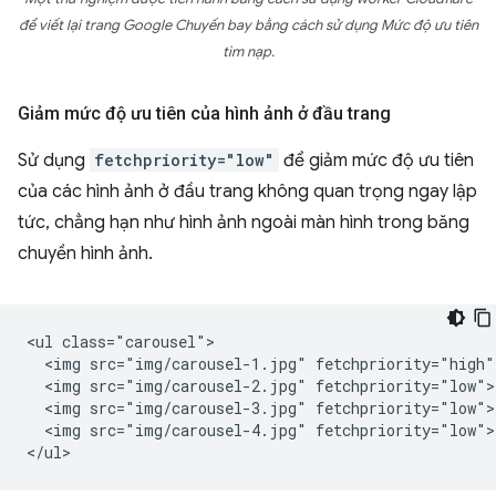
để viết lại trang Google Chuyến bay bằng cách sử dụng Mức độ ưu tiên
tìm nạp.
Giảm mức độ ưu tiên của hình ảnh ở đầu trang
Sử dụng
fetchpriority="low"
để giảm mức độ ưu tiên
của các hình ảnh ở đầu trang không quan trọng ngay lập
tức, chẳng hạn như hình ảnh ngoài màn hình trong băng
chuyền hình ảnh.
<ul class="carousel">

  <img src="img/carousel-1.jpg" fetchpriority="high">
  <img src="img/carousel-2.jpg" fetchpriority="low">

  <img src="img/carousel-3.jpg" fetchpriority="low">

  <img src="img/carousel-4.jpg" fetchpriority="low">
