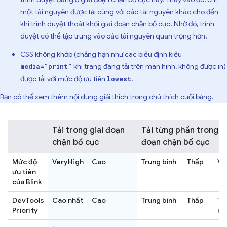
một tài nguyên được tải cùng với các tài nguyên khác cho đến
khi trình duyệt thoát khỏi giai đoạn chặn bố cục. Nhờ đó, trình
duyệt có thể tập trung vào các tài nguyên quan trọng hơn.
CSS không khớp (chẳng hạn như các biểu định kiểu
khi trang đang tải trên màn hình, không được in)
media="print"
được tải với mức độ ưu tiên
.
lowest
Bạn có thể xem thêm nội dung giải thích trong chú thích cuối bảng.
Tải trong giai đoạn
Tải từng phần trong gi
chặn bố cục
đoạn chặn bố cục
Mức độ
VeryHigh
Cao
Trung bình
Thấp
Ve
ưu tiên
của Blink
DevTools
Cao nhất
Cao
Trung bình
Thấp
Th
Priority
nh