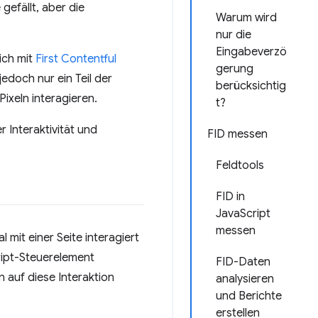
gefällt, aber die
Warum wird
nur die
Eingabeverzö
ich mit
First Contentful
gerung
jedoch nur ein Teil der
berücksichtig
Pixeln interagieren.
t?
r Interaktivität und
FID messen
Feldtools
FID in
JavaScript
messen
mit einer Seite interagiert
cript-Steuerelement
FID-Daten
 auf diese Interaktion
analysieren
und Berichte
erstellen