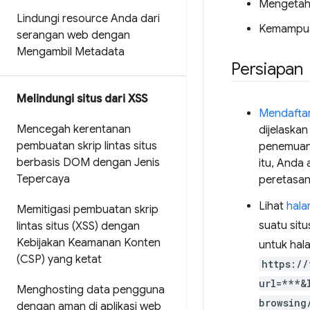
Mengetahui
Lindungi resource Anda dari
Kemampuan
serangan web dengan
Mengambil Metadata
Persiapan
Melindungi situs dari XSS
Mendaftar
Mencegah kerentanan
dijelaska
pembuatan skrip lintas situs
penemuan 
berbasis DOM dengan Jenis
itu, Anda
Tepercaya
peretasan 
Lihat
hala
Memitigasi pembuatan skrip
suatu sit
lintas situs (XSS) dengan
Kebijakan Keamanan Konten
untuk hal
(CSP) yang ketat
https://
url=***&
Menghosting data pengguna
browsing
dengan aman di aplikasi web