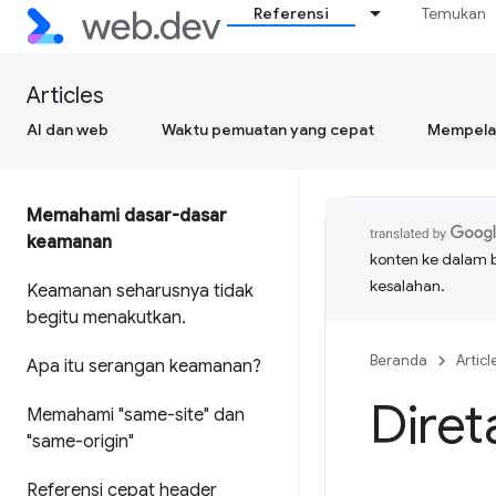
Referensi
Temukan
Articles
AI dan web
Waktu pemuatan yang cepat
Mempelaj
Memahami dasar-dasar
keamanan
konten ke dalam 
kesalahan.
Keamanan seharusnya tidak
begitu menakutkan
.
Beranda
Articl
Apa itu serangan keamanan?
Dire
Memahami "same-site" dan
"same-origin"
Referensi cepat header