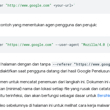
er
"http://www.google.com"
<your-url>
`
 contoh yang menentukan agen pengguna dan perujuk:
er
"https://www.google.com"
--user-agent
"Mozilla/4.0 (
l halaman dengan dan tanpa
--referer "https://www.goo
diaktifkan saat pengguna datang dari hasil Google Penelusur
men untuk mencatat penemuan dari langkah ini. Dokumen ini 
an (minimal) nama dan lokasi setiap file yang rusak dan cat
itu terinfeksi, dan akan berfungsi sebagai dasar untuk
Bersih
deo sebelumnya di halaman ini untuk melihat cara kerja malw