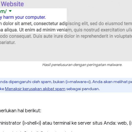
Hasil penelusuran dengan peringatan malware.
 Anda dipengaruhi oleh spam, bukan {i>malware<i}, Anda akan melihat 
 ke
Menaksir kerusakan akibat spam
sebagai panduan.
rlukan hal berikut:
nistrator {i>shell<i} atau terminal ke server situs Anda: web, {i