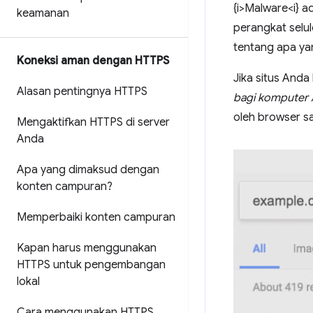
{i>Malware<i} a
keamanan
perangkat selul
tentang apa ya
Koneksi aman dengan HTTPS
Jika situs Anda
Alasan pentingnya HTTPS
bagi komputer 
oleh browser sa
Mengaktifkan HTTPS di server
Anda
Apa yang dimaksud dengan
konten campuran?
Memperbaiki konten campuran
Kapan harus menggunakan
HTTPS untuk pengembangan
lokal
Cara menggunakan HTTPS