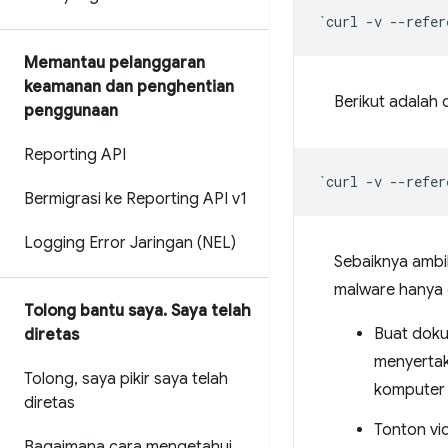
`
curl
-v
--refer
Memantau pelanggaran
keamanan dan penghentian
Berikut adalah
penggunaan
Reporting API
`
curl
-v
--refer
Bermigrasi ke Reporting API v1
Logging Error Jaringan (NEL)
Sebaiknya ambi
malware hanya 
Tolong bantu saya
.
Saya telah
Buat doku
diretas
menyertak
Tolong
,
saya pikir saya telah
komputer 
diretas
Tonton vi
Bagaimana cara mengetahui