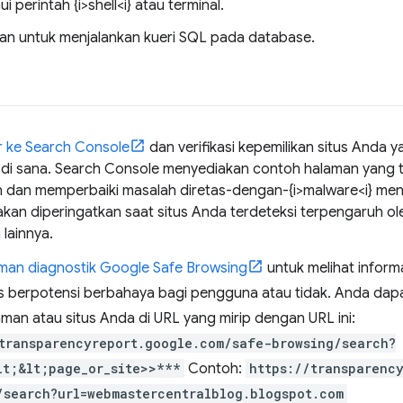
 perintah {i>shell<i} atau terminal.
 untuk menjalankan kueri SQL pada database.
 ke Search Console
dan verifikasi kepemilikan situs Anda y
n di sana. Search Console menyediakan contoh halaman yang
dan memperbaiki masalah diretas-dengan-{i>malware<i} menja
 akan diperingatkan saat situs Anda terdeteksi terpengaruh ol
lainnya.
man diagnostik Google Safe Browsing
untuk melihat inform
us berpotensi berbahaya bagi pengguna atau tidak. Anda dapat
aman atau situs Anda di URL yang mirip dengan URL ini:
transparencyreport.google.com/safe-browsing/search?
lt;&lt;page_or_site>>***
Contoh:
https://transparenc
/search?url=webmastercentralblog.blogspot.com