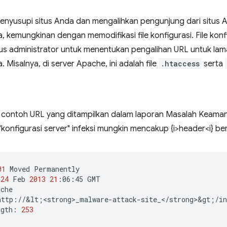
menyusupi situs Anda dan mengalihkan pengunjung dari situs 
 kemungkinan dengan memodifikasi file konfigurasi. File konf
us administrator untuk menentukan pengalihan URL untuk lama
 Misalnya, di server Apache, ini adalah file
.htaccess
serta
contoh URL yang ditampilkan dalam laporan Masalah Keaman
"konfigurasi server" infeksi mungkin mencakup {i>header<i} beri
01
Moved
Permanently

24
Feb
2013
21
:06:45
GMT

che

http://&lt
;
<strong>_malware-attack-site_</strong>&gt
;
/in
ngth:
253