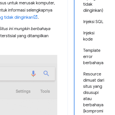
husus untuk merusak komputer,
tidak
ntuk informasi selengkapnya
diinginkan)
 tidak diinginkan
.
Injeksi SQL
Situs ini mungkin berbahaya
Injeksi
terstisial yang ditampilkan
kode
Template
error
berbahaya
Resource
dimuat dari
situs yang
disusupi
atau
berbahaya
{kompromi