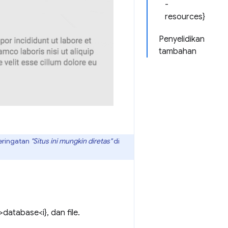
-
resources}
Penyelidikan
tambahan
peringatan
"Situs ini mungkin diretas"
di
>database<i}, dan file.