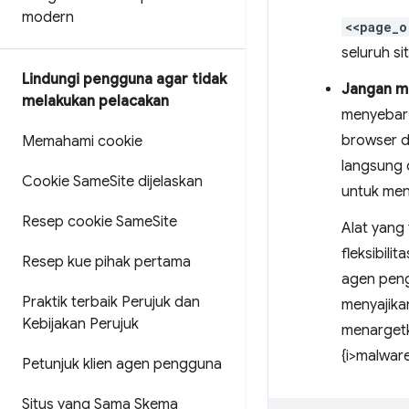
modern
<<page_o
seluruh s
Lindungi pengguna agar tidak
Jangan me
melakukan pelacakan
menyebar 
browser d
Memahami cookie
langsung 
Cookie Same
Site dijelaskan
untuk men
Resep cookie Same
Site
Alat yang
fleksibil
Resep kue pihak pertama
agen peng
Praktik terbaik Perujuk dan
menyajika
Kebijakan Perujuk
menargetka
{i>malware
Petunjuk klien agen pengguna
Situs yang Sama Skema