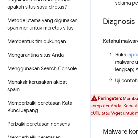
selama pe
apakah situs saya diretas?
Diagnosis
Metode utama yang digunakan
spammer untuk meretas situs
Ketahui malwar
Membentuk tim dukungan
Buka
lapo
Mengarantina situs Anda
malware u
Menggunakan Search Console
lengkap; 
Uji conto
Menaksir kerusakan akibat
spam
Peringatan:
Membuka
Memperbaiki peretasan Kata
komputer Anda. Kecuali
Kunci Jepang
cURL atau Wget untuk m
Perbaiki peretasan nonsens
Malware konf
Memperbaiki peretasan