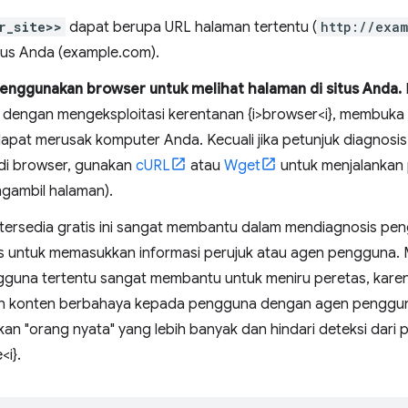
r_site>>
dapat berupa URL halaman tertentu (
http://exa
itus Anda (example.com).
nggunakan browser untuk melihat halaman di situs Anda.
dengan mengeksploitasi kerentanan {i>browser<i}, membuka {i
apat merusak komputer Anda. Kecuali jika petunjuk diagnosi
di browser, gunakan
cURL
atau
Wget
untuk menjalankan 
gambil halaman).
 tersedia gratis ini sangat membantu dalam mendiagnosis peng
itas untuk memasukkan informasi perujuk atau agen pengguna.
guna tertentu sangat membantu untuk meniru peretas, kare
n konten berbahaya kepada pengguna dengan agen pengguna
n "orang nyata" yang lebih banyak dan hindari deteksi dari p
<i}.