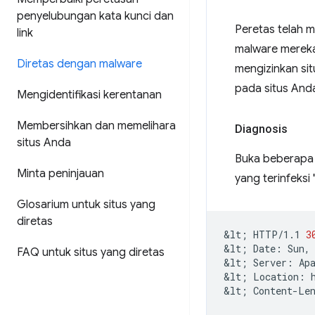
penyelubungan kata kunci dan
Peretas telah 
link
malware mereka,
Diretas dengan malware
mengizinkan sit
pada situs Anda.
Mengidentifikasi kerentanan
Membersihkan dan memelihara
Diagnosis
situs Anda
Buka beberapa 
Minta peninjauan
yang terinfeksi 
Glosarium untuk situs yang
diretas
&lt
;
HTTP/1.1
3
&lt
;
Date:
Sun,
FAQ untuk situs yang diretas
&lt
;
Server:
Apa
&lt
;
Location:
&lt
;
Content-Le