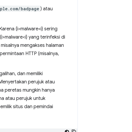
mple.com/badpage
) atau
Karena {i>malware<i} sering
>malware<i} yang terinfeksi di
s misalnya mengakses halaman
permintaan HTTP (misalnya,
alihan, dan memiliki
 Menyertakan perujuk atau
na peretas mungkin hanya
 atau perujuk untuk
emilik situs dan pemindai