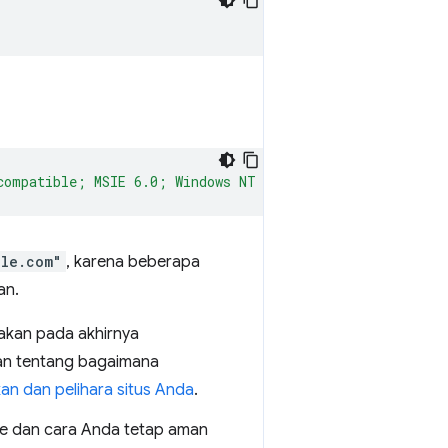
compatible; MSIE 6.0; Windows NT 5.1; FSL 7.0.7.01001)"
gle.com"
, karena beberapa
an.
akan pada akhirnya
atan tentang bagaimana
kan dan pelihara situs Anda
.
are dan cara Anda tetap aman