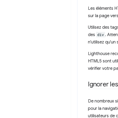
Les éléments H
sur la page ver
Utilisez des ta
des
div
. Atte
n'utilisez qu'un
Lighthouse reco
HTML5 sont util
vérifier votre p
Ignorer le
De nombreux sit
pour la navigat
utilisateurs de