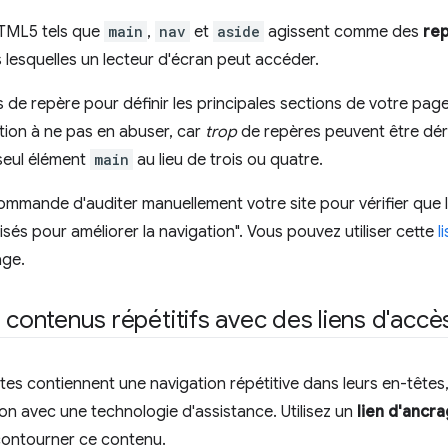
TML5 tels que
main
,
nav
et
aside
agissent comme des
re
s lesquelles un lecteur d'écran peut accéder.
gs de repère pour définir les principales sections de votre pag
ntion à ne pas en abuser, car
trop
de repères peuvent être dér
 seul élément
main
au lieu de trois ou quatre.
mmande d'auditer manuellement votre site pour vérifier que 
isés pour améliorer la navigation". Vous pouvez utiliser cette
l
age.
s contenus répétitifs avec des liens d'accè
es contiennent une navigation répétitive dans leurs en-têtes
ion avec une technologie d'assistance. Utilisez un
lien d'ancr
 contourner ce contenu.