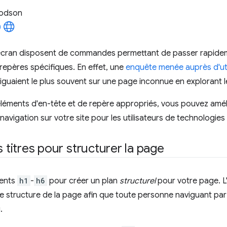
odson
écran disposent de commandes permettant de passer rapidemen
repères spécifiques. En effet, une
enquête menée auprès d'uti
viguaient le plus souvent sur une page inconnue en explorant le
s éléments d'en-tête et de repère appropriés, vous pouvez am
navigation sur votre site pour les utilisateurs de technologies
s titres pour structurer la page
ments
h1
-
h6
pour créer un plan
structurel
pour votre page. L'
e structure de la page afin que toute personne naviguant par t
.