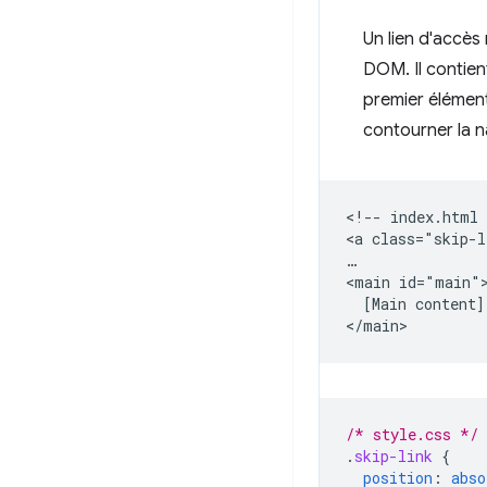
Un lien d'accès
DOM. Il contien
premier élément
contourner la na
<!-- index.html 
<a class="skip-l
…

<main id="main">
  [Main content]

/* style.css */
.
skip-link
{
position
:
abso