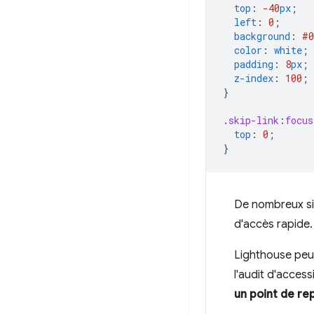
top
:
-40
px
;
left
:
0
;
background
:
#0
color
:
white
;
padding
:
8
px
;
z-index
:
100
;
}
.
skip-link
:
focus
top
:
0
;
}
De nombreux si
d'accès rapide. 
Lighthouse peut
l'audit d'access
un point de re