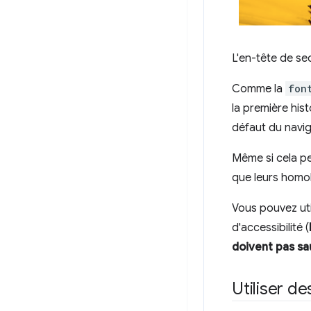
L'en-tête de se
Comme la
fon
la première his
défaut du naviga
Même si cela pe
que leurs hom
Vous pouvez util
d'accessibilité (
doivent pas sa
Utiliser de