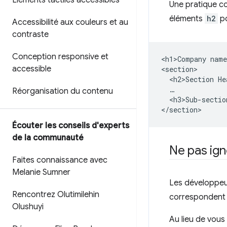
Éléments tactiles accessibles
Une pratique co
éléments
h2
po
Accessibilité aux couleurs et au
contraste
Conception responsive et
<h1>Company name
accessible
<section>

  <h2>Section He
  …

Réorganisation du contenu
  <h3>Sub-sectio
Écouter les conseils d'experts
de la communauté
Ne pas ign
Faites connaissance avec
Melanie Sumner
Les développeur
Rencontrez Olutimilehin
correspondent ét
Olushuyi
Au lieu de vous 