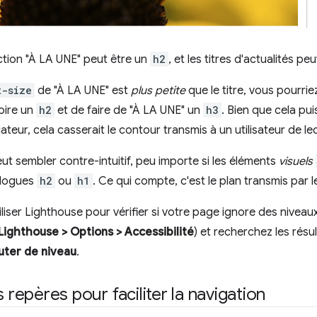
ction "À LA UNE" peut être un
h2
, et les titres d'actualités 
t-size
de "À LA UNE" est
plus petite
que le titre, vous pourrie
toire un
h2
et de faire de "À LA UNE" un
h3
. Bien que cela pu
teur, cela casserait le contour transmis à un utilisateur de le
ut sembler contre-intuitif, peu importe si les éléments
visuels
ologues
h2
ou
h1
. Ce qui compte, c'est le plan transmis par l
iser Lighthouse pour vérifier si votre page ignore des niveaux 
Lighthouse > Options > Accessibilité
) et recherchez les résul
uter de niveau
.
s repères pour faciliter la navigation