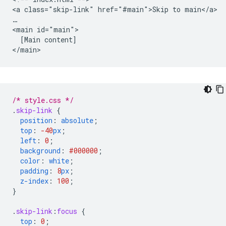
<a class="skip-link" href="#main">Skip to main</a>

…

<main id="main">

  [Main content]

/* style.css */
.
skip-link
{
position
:
absolute
;
top
:
-40
px
;
left
:
0
;
background
:
#000000
;
color
:
white
;
padding
:
8
px
;
z-index
:
100
;
}
.
skip-link
:
focus
{
top
:
0
;