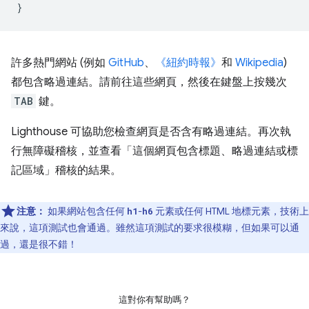
}
許多熱門網站 (例如
GitHub
、
《紐約時報》
和
Wikipedia
)
都包含略過連結。請前往這些網頁，然後在鍵盤上按幾次
TAB
鍵。
Lighthouse 可協助您檢查網頁是否含有略過連結。再次執
行無障礙稽核，並查看「這個網頁包含標題、略過連結或標
記區域」
稽核的結果。
注意：
如果網站包含任何
-
元素或任何 HTML 地標元素，技術上
h1
h6
來說，這項測試也會通過。雖然這項測試的要求很模糊，但如果可以通
過，還是很不錯！
這對你有幫助嗎？