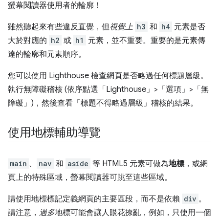
螢幕閱讀器使用者的輪廓！
雖然聽起來有些違反直覺，但
視覺上
h3
和
h4
元素是否
大於對應的
h2
或
h1
元素，並不重要。重要的是元素傳
達的輪廓和元素順序。
您可以使用 Lighthouse 檢查網頁是否略過任何標題層級。
執行無障礙稽核 (依序點選「Lighthouse」>「選項」>「無
障礙」
)，然後查看「標題不得略過層級」
稽核的結果。
使用地標輔助導覽
main
、
nav
和
aside
等 HTML5 元素可做為
地標
，或網
頁上的特殊區域，螢幕閱讀器可跳至這些區域。
請使用地標標記定義網頁的主要區段，而不是依賴
div
。
請注意，
過多
地標可能會讓人眼花撩亂，例如，只使用一個