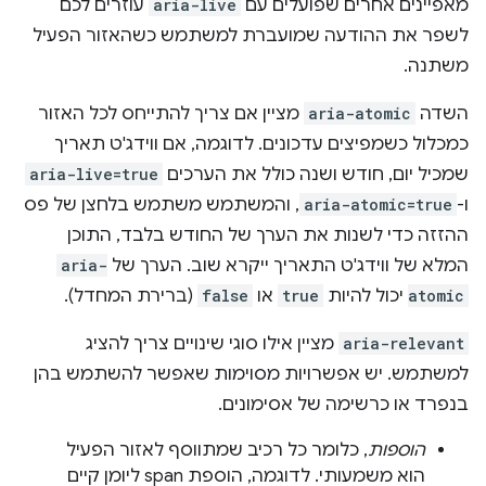
מאפיינים אחרים שפועלים עם
aria-live
עוזרים לכם
לשפר את ההודעה שמועברת למשתמש כשהאזור הפעיל
משתנה.
השדה
aria-atomic
מציין אם צריך להתייחס לכל האזור
כמכלול כשמפיצים עדכונים. לדוגמה, אם ווידג'ט תאריך
שמכיל יום, חודש ושנה כולל את הערכים
aria-live=true
ו-
aria-atomic=true
, והמשתמש משתמש בלחצן של פס
ההזזה כדי לשנות את הערך של החודש בלבד, התוכן
המלא של ווידג'ט התאריך ייקרא שוב. הערך של
aria-
atomic
יכול להיות
true
או
false
(ברירת המחדל).
aria-relevant
מציין אילו סוגי שינויים צריך להציג
למשתמש. יש אפשרויות מסוימות שאפשר להשתמש בהן
בנפרד או כרשימה של אסימונים.
הוספות
, כלומר כל רכיב שמתווסף לאזור הפעיל
הוא משמעותי. לדוגמה, הוספת span ליומן קיים