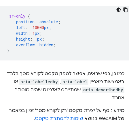
.
sr-only
{
position
:
absolute
;
left
:
-10000
px
;
width
:
1
px
;
height
:
1
px
;
overflow
:
hidden
;
}
כמו כן, כפי שראינו, אפשר לספק טקסט לקורא מסך בלבד
באמצעות מאפיין
aria-label
,‏
aria-labelledby
או
aria-describedby
שמתייחס לאלמנט שהיה מוסתר
אחרת.
מידע נוסף על יצירת טקסט 'רק לקורא מסך' זמין במאמר
של WebAIM בנושא
שיטות להסתרת טקסט
.