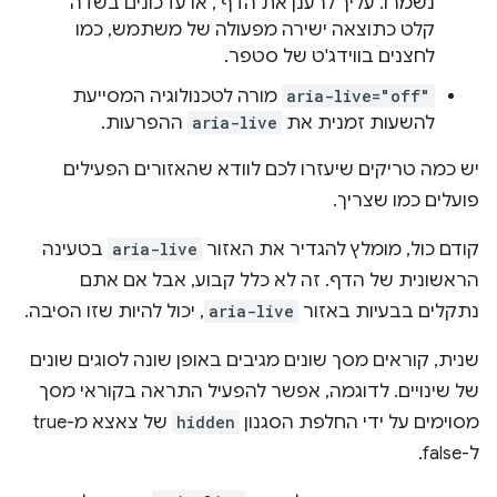
נשמרו. עליך לרענן את הדף", או עדכונים בשדה
קלט כתוצאה ישירה מפעולה של משתמש, כמו
לחצנים בווידג'ט של סטפר.
aria-live="off"
מורה לטכנולוגיה המסייעת
להשעות זמנית את
aria-live
ההפרעות.
יש כמה טריקים שיעזרו לכם לוודא שהאזורים הפעילים
פועלים כמו שצריך.
קודם כול, מומלץ להגדיר את האזור
aria-live
בטעינה
הראשונית של הדף. זה לא כלל קבוע, אבל אם אתם
נתקלים בבעיות באזור
aria-live
, יכול להיות שזו הסיבה.
שנית, קוראים מסך שונים מגיבים באופן שונה לסוגים שונים
של שינויים. לדוגמה, אפשר להפעיל התראה בקוראי מסך
מסוימים על ידי החלפת הסגנון
hidden
של צאצא מ-true
ל-false.