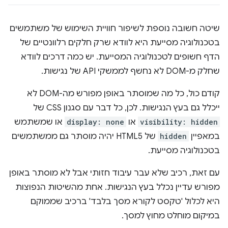
שיטה חשובה נוספת לשיפור חוויית השימוש של משתמשים
בטכנולוגיה מסייעת היא לוודא שרק חלקים רלוונטיים של
הדף חשופים לטכנולוגיה המסייעת. יש כמה דרכים לוודא
שחלק מ-DOM לא נחשף לממשקי API של נגישות.
קודם כול, כל מה שמוסתר באופן מפורש מה-DOM לא
ייכלל גם בעץ הנגישות. לכן, כל דבר עם סגנון CSS של
visibility: hidden
או
display: none
או שמשתמש
במאפיין
hidden
של HTML5 יהיה מוסתר גם ממשתמשים
בטכנולוגיה מסייעת.
עם זאת, רכיב שלא עבר עיבוד חזותי אבל לא מוסתר באופן
מפורש עדיין נכלל בעץ הנגישות. אחת מהשיטות הנפוצות
היא לכלול 'טקסט לקורא מסך בלבד' ברכיב שממוקם
במיקום מוחלט מחוץ למסך.