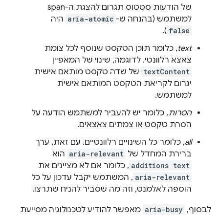
של הודעות סטטוס תגרום להצגת ה-span
למשתמש (בהנחה ש-
aria-atomic
היה
).
false
text
, כלומר תוכן הטקסט שנוסף לכל צומת
צאצא רלוונטי. לדוגמה, שינוי של המאפיין
textContent
של שדה טקסט מותאם אישית
יגרום לקריאת הטקסט המותאם אישית
למשתמש.
הסרות
, כלומר יש להעביר למשתמש הודעה על
הסרת טקסט או צמתים צאצאים.
all
, כלומר כל השינויים רלוונטיים. עם זאת, ערך
ברירת המחדל של
aria-relevant
הוא
additions text
, כלומר אם לא מציינים את
aria-relevant
, המשתמש יקבל עדכון על כל
הוספה לאלמנט, וזה מה שסביר להניח שתרצו.
לבסוף,
aria-busy
מאפשר להודיע לטכנולוגיה מסייעת