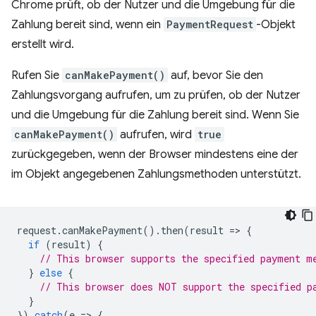
Chrome prüft, ob der Nutzer und die Umgebung für die
Zahlung bereit sind, wenn ein
PaymentRequest
-Objekt
erstellt wird.
Rufen Sie
canMakePayment()
auf, bevor Sie den
Zahlungsvorgang aufrufen, um zu prüfen, ob der Nutzer
und die Umgebung für die Zahlung bereit sind. Wenn Sie
canMakePayment()
aufrufen, wird
true
zurückgegeben, wenn der Browser mindestens eine der
im Objekt angegebenen Zahlungsmethoden unterstützt.
request
.
canMakePayment
().
then
(
result
=
>
{
if
(
result
)
{
// This browser supports the specified payment m
}
else
{
// This browser does NOT support the specified p
}
}).
catch
(
e
=
>
{