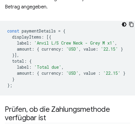
Betrag angegeben.
const
paymentDetails
=
{
displayItems
:
[{
label
:
'Anvil L/S Crew Neck - Grey M x1'
,
amount
:
{
currency
:
'USD'
,
value
:
'22.15'
}
}],
total
:
{
label
:
'Total due'
,
amount
:
{
currency
:
'USD'
,
value
:
'22.15'
}
}
};
Prüfen
,
ob die Zahlungsmethode
verfügbar ist