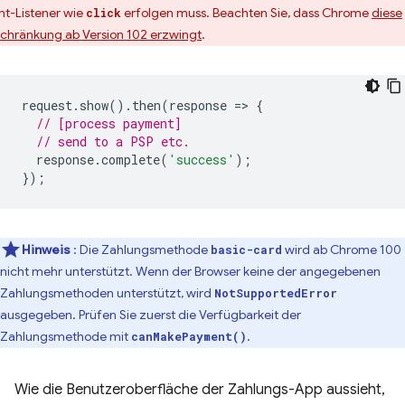
nt-Listener wie
erfolgen muss. Beachten Sie, dass Chrome
diese
click
schränkung ab Version 102 erzwingt
.
request
.
show
().
then
(
response
=
>
{
// [process payment]
// send to a PSP etc.
response
.
complete
(
'success'
);
});
Hinweis
: Die Zahlungsmethode
wird ab Chrome 100
basic-card
nicht mehr unterstützt. Wenn der Browser keine der angegebenen
Zahlungsmethoden unterstützt, wird
NotSupportedError
ausgegeben. Prüfen Sie zuerst die Verfügbarkeit der
Zahlungsmethode mit
.
canMakePayment()
Wie die Benutzeroberfläche der Zahlungs-App aussieht,