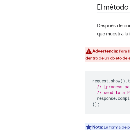
El métod
Después de con
que muestra la 
Advertencia:
Para 
dentro de un objeto de
request
.
show
().
t
// [process pa
// send to a P
response
.
compl
});
Nota:
La forma de 