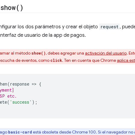
o
show(
)
figurar los dos parámetros y crear el objeto
request
, pued
interfaz de usuario de la app de pagos.
llamar al método
, debes agregar una
activación del usuario
. Es
show()
 escucha de eventos, como
. Ten en cuenta que Chrome
aplica est
click
hen
(
response
=
>
{
yment]
SP etc.
ete
(
'success'
);
pago
está obsoleta desde Chrome 100. Si el navegador no
basic-card