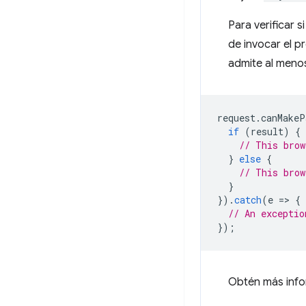
Para verificar s
de invocar el 
admite al meno
request
.
canMakeP
if
(
result
)
{
// This brow
}
else
{
// This brow
}
}).
catch
(
e
=
>
{
// An exceptio
});
Obtén más inf