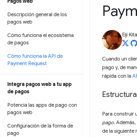
Pagos web
Paym
Descripción general de los
pagos web
Eiji Ki
Cómo funciona el ecosistema
de pagos
Cómo funciona la API de
Cuando un clien
Payment Request
pago y, de mane
rápida con la
A
Integra pagos web a tu app
de pagos
Estructura
Potencia las apps de pago con
pagos web
Para construir 
pago
. Además,
Configuración de la forma de
de la siguiente
pago