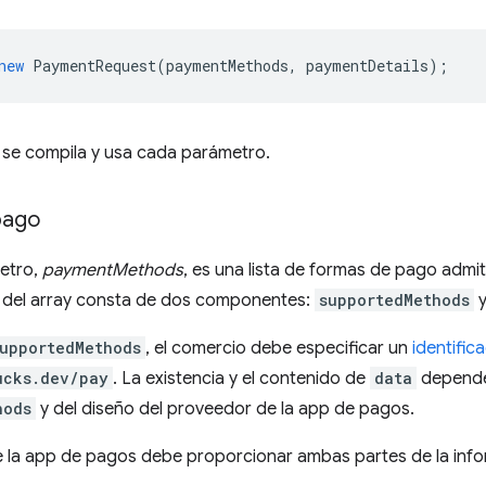
new
PaymentRequest
(
paymentMethods
,
paymentDetails
);
se compila y usa cada parámetro.
pago
metro,
paymentMethods
, es una lista de formas de pago admit
del array consta de dos componentes:
supportedMethods
y
upportedMethods
, el comercio debe especificar un
identifi
ucks.dev/pay
. La existencia y el contenido de
data
depende
hods
y del diseño del proveedor de la app de pagos.
e la app de pagos debe proporcionar ambas partes de la info