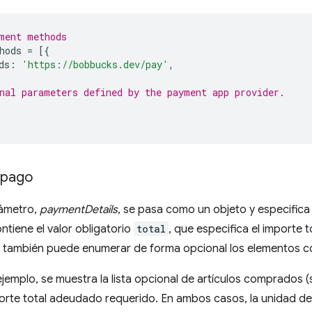
ment methods
hods
=
[{
ds
:
'https://bobbucks.dev/pay'
,
nal parameters defined by the payment app provider.
 pago
ámetro,
paymentDetails
, se pasa como un objeto y especifica 
ntiene el valor obligatorio
total
, que especifica el importe t
 también puede enumerar de forma opcional los elementos 
ejemplo, se muestra la lista opcional de artículos comprados (s
porte total adeudado requerido. En ambos casos, la unidad d