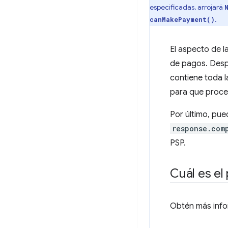
especificadas, arrojará
.
canMakePayment()
El aspecto de 
de pagos. Despu
contiene toda l
para que proce
Por último, pu
response.com
PSP.
Cuál es el
Obtén más info