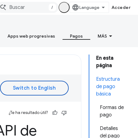
/
Acceder
Apps web progresivas
Pagos
MÁS
En esta
página
Estructura
de pago
básica
Formas de
¿Te ha resultado útil?
pago
API de
Detalles
del pago