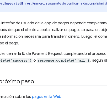
. Primero, asegúrate de verificar la disponibilidad
NotSupportedError
la interfaz de usuario de la app de pagos depende completam
és de que el cliente acepta realizar un pago, se pasa un ob
a información necesaria para transferir dinero. Luego, el com
se el pago.
edes cerrar la IU de Payment Request completando el proceso
plete('success')
o
response.complete('fail')
, según e
 próximo paso
rmación sobre los
pagos en la Web
.