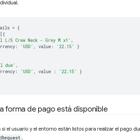
dividual.
ails
=
{
[{
l L/S Crew Neck - Grey M x1'
,
rrency
:
'USD'
,
value
:
'22.15'
}
al due'
,
rrency
:
'USD'
,
value
:
'22.15'
}
i la forma de pago está disponible
si el usuario y el entorno están listos para realizar el pago d
tRequest
.