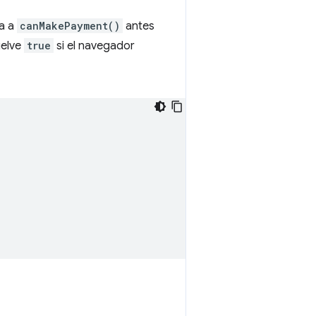
ma a
canMakePayment()
antes
elve
true
si el navegador