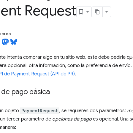
ent Request
tamura
te intenta comprar algo en tu sitio web, este debe pedirle q
ra opcional, otra información, como la preferencia de envío.
PI de Payment Request (API de PR)
.
 de pago básica
un objeto
PaymentRequest
, se requieren dos parámetros:
mé
 un tercer parámetro de
opciones de pago
es opcional. Una so
 manera: