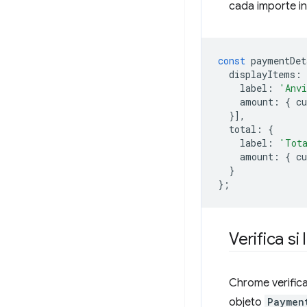
cada importe in
const
paymentDet
displayItems
:
label
:
'Anvi
amount
:
{
cu
}],
total
:
{
label
:
'Tot
amount
:
{
cu
}
};
Verifica s
Chrome verifica 
objeto
Paymen