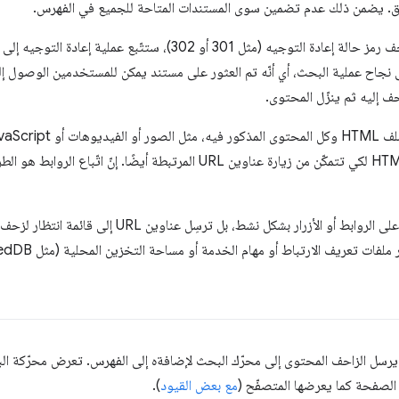
ق. يضمن ذلك عدم تضمين سوى المستندات المتاحة للجميع في الفهرس.
حف إليه ثم ينزّل المحتوى.
الروابط من ملفات HTML لكي تتمكّن من زيارة عناوين URL المرتبطة أيض
لا تنقر برامج الزحف على الروابط أو الأزرار بشكل نشط
يرسل الزاحف المحتوى إلى محرّك البحث لإضافةه إلى الفهرس. تعرض محرّكة الب
صفحة كما يعرضها المتصفّح (
مع بعض القيود
).