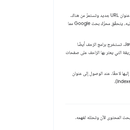
إذا رصدت برامج الزحف رمز حالة إعادة التوجيه (مثل 301 أو 302)، ستتّبع عملية إعادة التوجيه إلى عنوان URL جديد وتستمرّ من هناك.
بعد تلقّي ردّ دالّ على نجاح عملية البحث، أي أنّه تم العثور على مستند يمكن للمستخدمين الوصول إليه، يتحقّق محرّك بحث Google مما
يشمل هذا الفحص ملف HTML وكل المحتوى المذكور فيه، مثل الصور أو الفيديوهات أو JavaScript. تستخرج برامج الزحف أيضًا
ًا. إنّ اتّباع الروابط هو الطريقة التي يعثر بها الزاحف على صفحات
، بل ترسِل عناوين URL إلى قائمة انتظار لزحف إليها لاحقًا. عند الوصول إلى عنوان
حث المحتوى الآن وتحلله لفهمه.