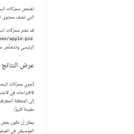
تفحص محرّكات البحث 
التي تصف محتوى الص
قد تعثر محرّكات البحث على المحتوى نفسه في 
pes/apple-pie
الرئيسي وتتخلّص من عناوين URL البديلة الت
عرض النتائج ال
تُجري محرّكات البحث
الاقتراحات في الاعت
مفيدة كثيرًا.
الموسيقى في الفيلم.