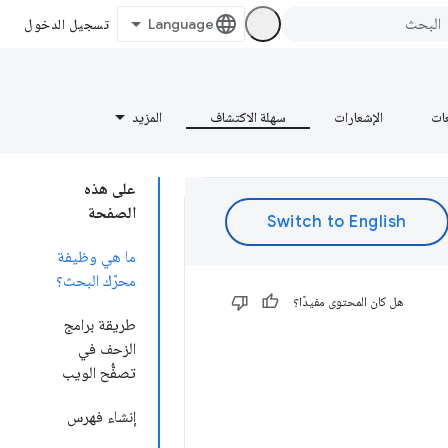
تسجيل الدخول
عات
الإشعارات
سهلة الاكتشاف
المزيد
على هذه
الصفحة
ما هي وظيفة
محرّك البحث؟
هل كان المحتوى مفيدًا؟
طريقة برامج
الزحف في
تصفُّح الويب
إنشاء فهرس