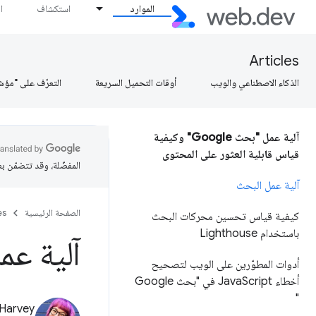
الموارد
استكشاف
ا
Articles
الذكاء الاصطناعي والويب
أوقات التحميل السريعة
التعرّف على "مؤش
آلية عمل "بحث Google" وكيفية
قياس قابلية العثور على المحتوى
المفضّلة، وقد تتضمّن ب
آلية عمل البحث
الصفحة الرئيسية
es
كيفية قياس تحسين محركات البحث
باستخدام Lighthouse
آلية عم
أدوات المطوّرين على الويب لتصحيح
أخطاء Java
Script في "بحث Google
"
 Harvey