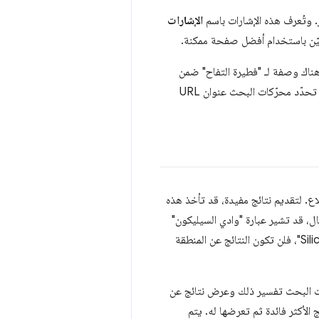
 وتُعرف هذه الإشارات باسم
الإشارات
يّن باستخدام أفضل صفحة ممكنة.
. لتجنُّب فهرسة الوصفة وعرضها مرّتين، تحدّد محرّكات البحث عنوان URL
ع. لتقديم نتائج مفيدة، قد تأخذ هذه
ل، قد تشير عبارة "وادي السيليكون"
إلى المنطقة الجغرافية أو البرنامج التلفزيوني. أمّا إذا كان طلب البحث هو "ممثلو مسلسل Silicon Valley"، فلن تكون النتائج عن المنطقة
شرة، مثل "الأغنية من فيلم Pulp Fiction"، وعلى محرّكات البحث تفسير ذلك وعرض نتائج عن
لأكثر فائدة ثم تعرضها له. يتم