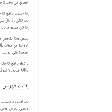
العميق في وقت لاح
إذا كان مسموحًا بالز
جديدة على الويب.
URL جديد، لا تتوفّر ملفات تعريف الارتباط أو مهام الخدمة أو مساحة التخزين المحلية (مثل IndexedDB).
إنشاء فهرس
بعد استرداد مستند، 
ويعني العرض عرض ال