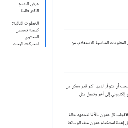
عرض النتائج
الأكثر فائدة
الخطوات التالية:
كيفية تحسين
المحتوى
المعلومات المناسبة للاستعلام. من
لمحركات البحث
ب أن تتوفّر لديها أكبر قدر ممكن من
إلكتروني إلى آخر وتعمل مثل
إذا كان الكتاب أو المستند غير متوفّر أو تالف، لا يمكن للزاحف قراءته. تحاول برامج الزحف retrievingجلب كل عنوان URL لتحديد حالة
ل إعادة استخدام عنوان ملف الوسائط