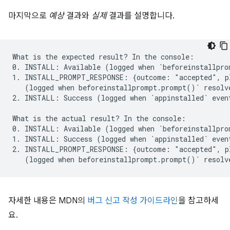
마지막으로
예상
결과와
실제
결과를 설명합니다.
What is the expected result? In the console:

0. INSTALL: Available (logged when `beforeinstallprom
1. INSTALL_PROMPT_RESPONSE: {outcome: "accepted", pl
   (logged when beforeinstallprompt.prompt()` resolve
2. INSTALL: Success (logged when `appinstalled` event
What is the actual result? In the console:

0. INSTALL: Available (logged when `beforeinstallprom
1. INSTALL: Success (logged when `appinstalled` event
2. INSTALL_PROMPT_RESPONSE: {outcome: "accepted", pl
자세한 내용은 MDN의
버그 신고 작성 가이드라인
을 참고하세
요.