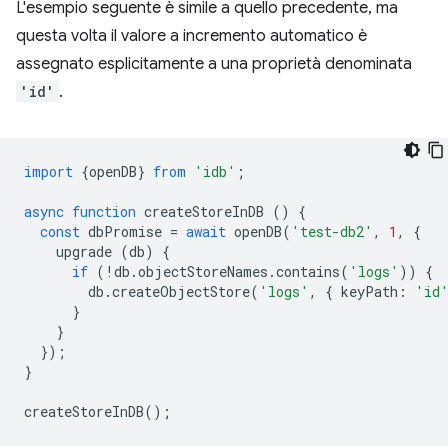
L'esempio seguente è simile a quello precedente, ma
questa volta il valore a incremento automatico è
assegnato esplicitamente a una proprietà denominata
'id'
.
import
{
openDB
}
from
'idb'
;
async
function
createStoreInDB
()
{
const
dbPromise
=
await
openDB
(
'test-db2'
,
1
,
{
upgrade
(
db
)
{
if
(
!
db
.
objectStoreNames
.
contains
(
'logs'
))
{
db
.
createObjectStore
(
'logs'
,
{
keyPath
:
'id
}
}
});
}
createStoreInDB
();