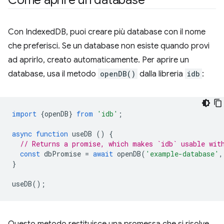
Come aprire un database
Con IndexedDB, puoi creare più database con il nome
che preferisci. Se un database non esiste quando provi
ad aprirlo, creato automaticamente. Per aprire un
database, usa il metodo
openDB()
dalla libreria
idb
:
import
{
openDB
}
from
'idb'
;
async
function
useDB
()
{
// Returns a promise, which makes `idb` usable wit
const
dbPromise
=
await
openDB
(
'example-database'
,
}
useDB
();