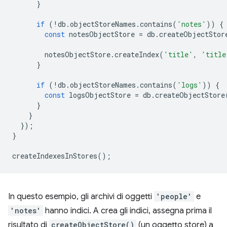
}
if
(
!
db
.
objectStoreNames
.
contains
(
'notes'
))
{
const
notesObjectStore
=
db
.
createObjectStor
notesObjectStore
.
createIndex
(
'title'
,
'title
}
if
(
!
db
.
objectStoreNames
.
contains
(
'logs'
))
{
const
logsObjectStore
=
db
.
createObjectStore
}
}
});
}
createIndexesInStores
();
In questo esempio, gli archivi di oggetti
'people'
e
'notes'
hanno indici. A crea gli indici, assegna prima il
risultato di
createObjectStore()
(un oggetto store) a