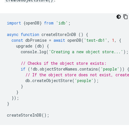
:
import
{
openDB
}
from
'idb'
;
async
function
createStoreInDB
()
{
const
dbPromise
=
await
openDB
(
'test-db1'
,
1
,
{
upgrade
(
db
)
{
console
.
log
(
'Creating a new object store...'
);
// Checks if the object store exists:
if
(
!
db
.
objectStoreNames
.
contains
(
'people'
))
// If the object store does not exist, creat
db
.
createObjectStore
(
'people'
);
}
}
});
}
createStoreInDB
();