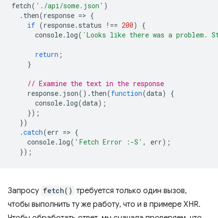
fetch
(
'./api/some.json'
)
.
then
(
response
=
>
{
if
(
response
.
status
!==
200
)
{
console
.
log
(
`Looks like there was a problem. S
return
;
}
// Examine the text in the response
response
.
json
().
then
(
function
(
data
)
{
console
.
log
(
data
);
});
})
.
catch
(
err
=
>
{
console
.
log
(
'Fetch Error :-S'
,
err
);
});
Запросу
fetch()
требуется только один вызов,
чтобы выполнить ту же работу, что и в примере XHR.