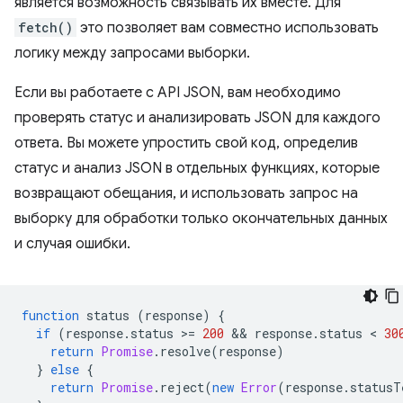
является возможность связывать их вместе. Для
fetch()
это позволяет вам совместно использовать
логику между запросами выборки.
Если вы работаете с API JSON, вам необходимо
проверять статус и анализировать JSON для каждого
ответа. Вы можете упростить свой код, определив
статус и анализ JSON в отдельных функциях, которые
возвращают обещания, и использовать запрос на
выборку для обработки только окончательных данных
и случая ошибки.
function
status
(
response
)
{
if
(
response
.
status
>
=
200
 && 
response
.
status
 < 
30
return
Promise
.
resolve
(
response
)
}
else
{
return
Promise
.
reject
(
new
Error
(
response
.
statusT