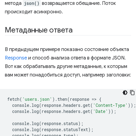
метода
json()
возвращается обещание. Поток
происходит асинхронно.
Метаданные ответа
В предыдущем примере показано состояние объекта
Response
и способ анализа ответа в формате JSON.
Вот как обрабатывать другие метаданные, к которым
вам может понадобиться доступ, например заголовки:
fetch
(
'users.json'
).
then
(
response
=
>
{
console
.
log
(
response
.
headers
.
get
(
'Content-Type'
));
console
.
log
(
response
.
headers
.
get
(
'Date'
));
console
.
log
(
response
.
status
);
console
.
log
(
response
.
statusText
);
console
.
log
(
response
.
type
);