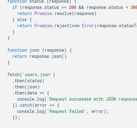
function
status
(
response
)
{
if
(
response
.
status
>
=
200
 && 
response
.
status
 < 
30
return
Promise
.
resolve
(
response
)
}
else
{
return
Promise
.
reject
(
new
Error
(
response
.
statusT
}
}
function
json
(
response
)
{
return
response
.
json
()
}
fetch
(
'users.json'
)
.
then
(
status
)
.
then
(
json
)
.
then
(
data
=
>
{
console
.
log
(
'Request succeeded with JSON respons
}).
catch
(
error
=
>
{
console
.
log
(
'Request failed'
,
error
);
});