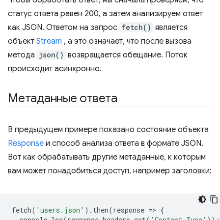
Чтобы обработать ответ, мы сначала проверяем, что
статус ответа равен 200, а затем анализируем ответ
как JSON. Ответом на запрос
fetch()
является
объект
Stream
, а это означает, что после вызова
метода
json()
возвращается обещание. Поток
происходит асинхронно.
Метаданные ответа
В предыдущем примере показано состояние объекта
Response
и способ анализа ответа в формате JSON.
Вот как обрабатывать другие метаданные, к которым
вам может понадобиться доступ, например заголовки:
fetch
(
'users.json'
).
then
(
response
=
>
{
console
.
log
(
response
.
headers
.
get
(
'Content-Type'
));