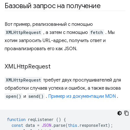
Базовый запрос на получение
Вот пример, реализованный с помощью
XMLHttpRequest
, а затем с помощью
fetch
. Мы
хотим запросить URL-адрес, получить ответ и
проанализировать его как JSON.
XMLHttp
Request
XMLHttpRequest
требует двух прослушивателей для
обработки случаев успеха и ошибок, а также вызова
open()
и
send()
.
Пример из документации MDN
.
function
reqListener
()
{
const
data
=
JSON
.
parse
(
this
.
responseText
);