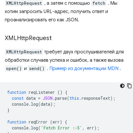
XMLHttpRequest
, а затем с помощью
fetch
. Мы
хотим запросить URL-адрес, получить ответ и
проанализировать его как JSON.
XMLHttp
Request
XMLHttpRequest
требует двух прослушивателей для
обработки случаев успеха и ошибок, а также вызова
open()
и
send()
.
Пример из документации MDN
.
function
reqListener
()
{
const
data
=
JSON
.
parse
(
this
.
responseText
);
console
.
log
(
data
);
}
function
reqError
(
err
)
{
console
.
log
(
'Fetch Error :-S'
,
err
);