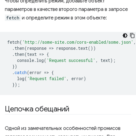
Чтобы определить режим, добавьте объект
параметров в качестве второго параметра в запросе
fetch
и определите режим в этом объекте:
fetch
(
'http://some-site.com/cors-enabled/some.json'
,
.
then
(
response
=
>
response
.
text
())
.
then
(
text
=
>
{
console
.
log
(
'Request successful'
,
text
);
})
.
catch
(
error
=
>
{
log
(
'Request failed'
,
error
)
});
Цепочка обещаний
Одной из замечательных особенностей промисов