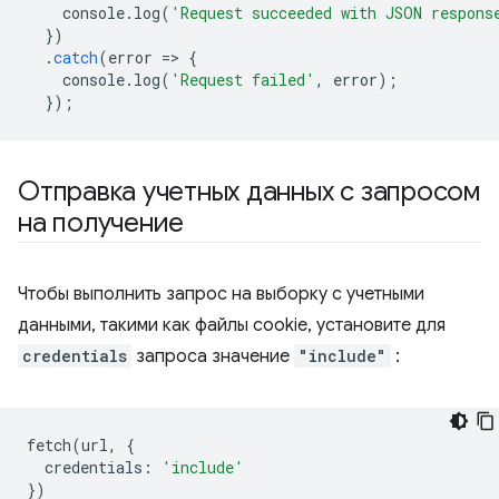
console
.
log
(
'Request succeeded with JSON respons
})
.
catch
(
error
=
>
{
console
.
log
(
'Request failed'
,
error
);
});
Отправка учетных данных с запросом
на получение
Чтобы выполнить запрос на выборку с учетными
данными, такими как файлы cookie, установите для
credentials
запроса значение
"include"
:
fetch
(
url
,
{
credentials
:
'include'
})