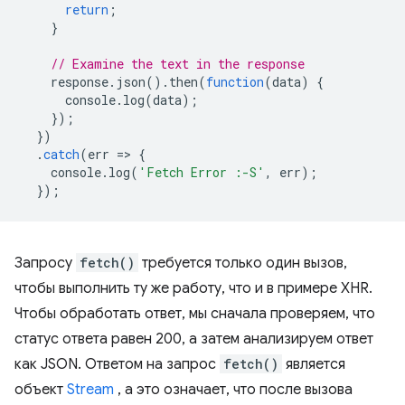
return
;
}
// Examine the text in the response
response
.
json
().
then
(
function
(
data
)
{
console
.
log
(
data
);
});
})
.
catch
(
err
=
>
{
console
.
log
(
'Fetch Error :-S'
,
err
);
});
Запросу
fetch()
требуется только один вызов,
чтобы выполнить ту же работу, что и в примере XHR.
Чтобы обработать ответ, мы сначала проверяем, что
статус ответа равен 200, а затем анализируем ответ
как JSON. Ответом на запрос
fetch()
является
объект
Stream
, а это означает, что после вызова