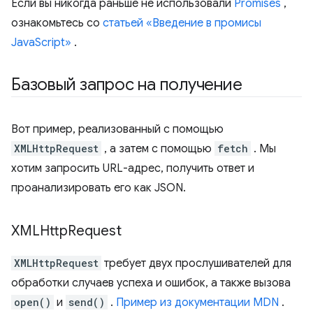
Если вы никогда раньше не использовали
Promises
,
ознакомьтесь со
статьей «Введение в промисы
JavaScript»
.
Базовый запрос на получение
Вот пример, реализованный с помощью
XMLHttpRequest
, а затем с помощью
fetch
. Мы
хотим запросить URL-адрес, получить ответ и
проанализировать его как JSON.
XMLHttp
Request
XMLHttpRequest
требует двух прослушивателей для
обработки случаев успеха и ошибок, а также вызова
open()
и
send()
.
Пример из документации MDN
.