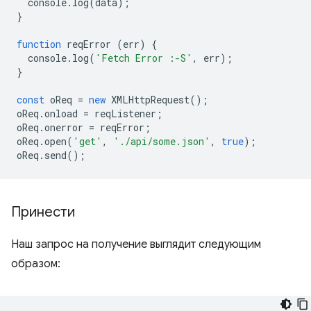
console
.
log
(
data
);
}
function
reqError
(
err
)
{
console
.
log
(
'Fetch Error :-S'
,
err
);
}
const
oReq
=
new
XMLHttpRequest
();
oReq
.
onload
=
reqListener
;
oReq
.
onerror
=
reqError
;
oReq
.
open
(
'get'
,
'./api/some.json'
,
true
);
oReq
.
send
();
Принести
Наш запрос на получение выглядит следующим
образом: