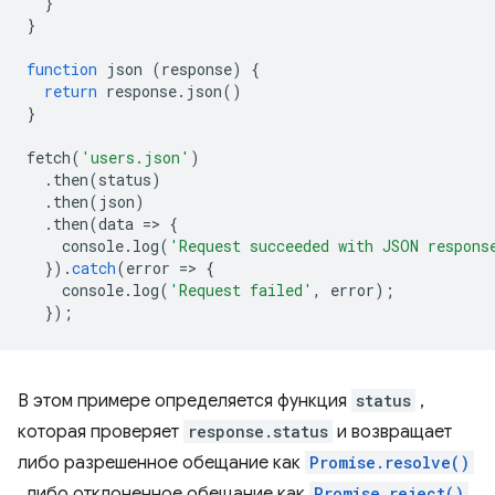
}
}
function
json
(
response
)
{
return
response
.
json
()
}
fetch
(
'users.json'
)
.
then
(
status
)
.
then
(
json
)
.
then
(
data
=
>
{
console
.
log
(
'Request succeeded with JSON respons
}).
catch
(
error
=
>
{
console
.
log
(
'Request failed'
,
error
);
});
В этом примере определяется функция
status
,
которая проверяет
response.status
и возвращает
либо разрешенное обещание как
Promise.resolve()
, либо отклоненное обещание как
Promise.reject()
.