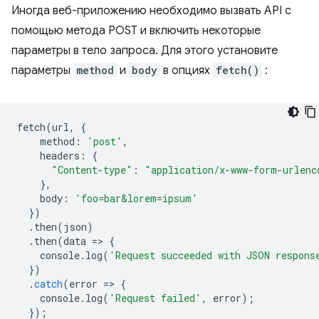
Иногда веб-приложению необходимо вызвать API с
помощью метода POST и включить некоторые
параметры в тело запроса. Для этого установите
параметры
method
и
body
в опциях
fetch()
:
fetch
(
url
,
{
method
:
'post'
,
headers
:
{
"Content-type"
:
"application/x-www-form-urlenc
},
body
:
'foo=bar&lorem=ipsum'
})
.
then
(
json
)
.
then
(
data
=
>
{
console
.
log
(
'Request succeeded with JSON respons
})
.
catch
(
error
=
>
{
console
.
log
(
'Request failed'
,
error
);
});