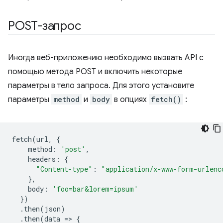
POST-запрос
Иногда веб-приложению необходимо вызвать API с
помощью метода POST и включить некоторые
параметры в тело запроса. Для этого установите
параметры
method
и
body
в опциях
fetch()
:
fetch
(
url
,
{
method
:
'post'
,
headers
:
{
"Content-type"
:
"application/x-www-form-urlenc
},
body
:
'foo=bar&lorem=ipsum'
})
.
then
(
json
)
.
then
(
data
=
>
{