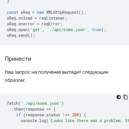
}
const
oReq
=
new
XMLHttpRequest
();
oReq
.
onload
=
reqListener
;
oReq
.
onerror
=
reqError
;
oReq
.
open
(
'get'
,
'./api/some.json'
,
true
);
oReq
.
send
();
Принести
Наш запрос на получение выглядит следующим
образом:
fetch
(
'./api/some.json'
)
.
then
(
response
=
>
{
if
(
response
.
status
!==
200
)
{
console
.
log
(
`Looks like there was a problem. S