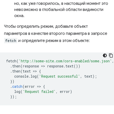
но, как уже говорилось, в настоящий момент это
невозможно в глобальной области видимости
окна.
Чтобы определить режим, добавьте объект
параметров в качестве второго параметра в запросе
fetch
и определите режим в этом объекте:
fetch
(
'http://some-site.com/cors-enabled/some.json'
,
.
then
(
response
=
>
response
.
text
())
.
then
(
text
=
>
{
console
.
log
(
'Request successful'
,
text
);
})
.
catch
(
error
=
>
{
log
(
'Request failed'
,
error
)
});