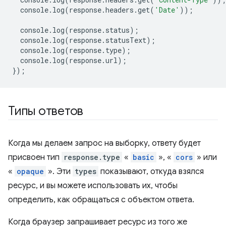
console
.
log
(
response
.
headers
.
get
(
'Date'
));
console
.
log
(
response
.
status
);
console
.
log
(
response
.
statusText
);
console
.
log
(
response
.
type
);
console
.
log
(
response
.
url
);
});
Типы ответов
Когда мы делаем запрос на выборку, ответу будет
присвоен тип
response.type
«
basic
», «
cors
» или
«
opaque
». Эти
types
показывают, откуда взялся
ресурс, и вы можете использовать их, чтобы
определить, как обращаться с объектом ответа.
Когда браузер запрашивает ресурс из того же