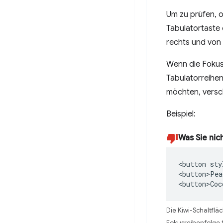
Um zu prüfen, o
Tabulatortaste 
rechts und von 
Wenn die Fokusr
Tabulatorreihen
möchten, versc
Beispiel:
Was Sie nich
<button sty
<button>Pea
<button>Coc
Die Kiwi-Schaltflä
Fokusreihenfolge f