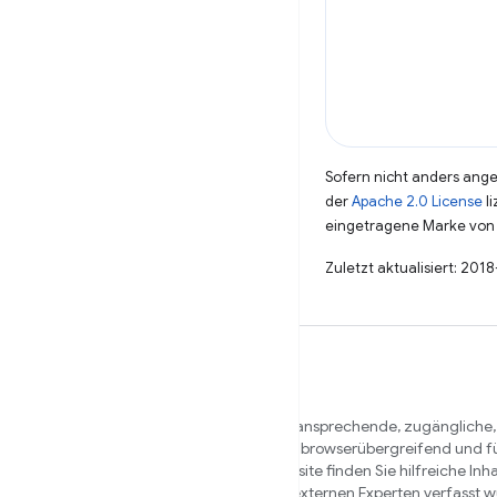
Sofern nicht anders angeg
der
Apache 2.0 License
li
eingetragene Marke von 
Zuletzt aktualisiert: 2018
Wir möchten Sie dabei unterstützen, ansprechende, zugängliche,
und sichere Websites zu erstellen, die browserübergreifend und fü
Nutzer funktionieren. Auf dieser Website finden Sie hilfreiche Inha
Mitgliedern des Chrome-Teams und externen Experten verfasst 