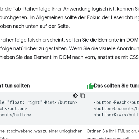
b die Tab-Reihenfolge Ihrer Anwendung logisch ist, können Sie
durchgehen. Im Allgemeinen sollte der Fokus der Leserichtung
oben nach unten auf der Seite.
eihenfolge falsch erscheint, sollten Sie die Elemente im DO
folge natürlicher zu gestalten. Wenn Sie die visuelle Anordnu
hieben Sie das Element im DOM nach vorn, anstatt es mit CSS
t tun sollten
Das sollten Sie tun:
le="float: right">Kiwi</button>

<button>Peach</but
ch</button>

<button>Coconut</b
onut</button>
<button>Kiwi</butt
che ist schwebend, was zu einer unlogischen
Ordnen Sie Ihr HTML so an, 
ührt.
angezeigt werden soll.