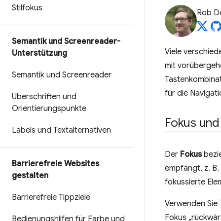
Stilfokus
Rob D
Semantik und Screenreader-
Viele verschied
Unterstützung
mit vorübergeh
Semantik und Screenreader
Tastenkombinati
für die Navigat
Überschriften und
Orientierungspunkte
Fokus und
Labels und Textalternativen
Der
Fokus
bezie
Barrierefreie Websites
empfängt, z. B.
gestalten
fokussierte Ele
Barrierefreie Tippziele
Verwenden Sie
Fokus „rückwär
Bedienungshilfen für Farbe und