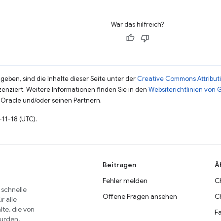
War das hilfreich?
eben, sind die Inhalte dieser Seite unter der
Creative Commons Attributi
zenziert. Weitere Informationen finden Sie in den
Websiterichtlinien von
Oracle und/oder seinen Partnern.
-11-18 (UTC).
Beitragen
Ä
Fehler melden
C
 schnelle
Offene Fragen ansehen
C
r alle
lte, die von
Fa
wurden.