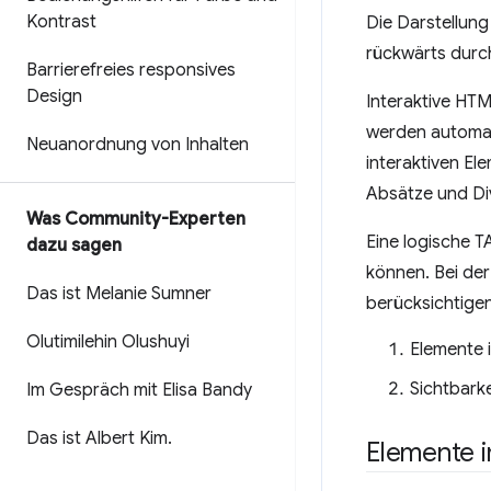
Kontrast
Die Darstellung
rückwärts durch
Barrierefreies responsives
Design
Interaktive HTM
werden automati
Neuanordnung von Inhalten
interaktiven El
Absätze und Div
Was Community-Experten
Eine logische T
dazu sagen
können. Bei de
Das ist Melanie Sumner
berücksichtigen
Olutimilehin Olushuyi
Elemente 
Sichtbarke
Im Gespräch mit Elisa Bandy
Das ist Albert Kim
.
Elemente 