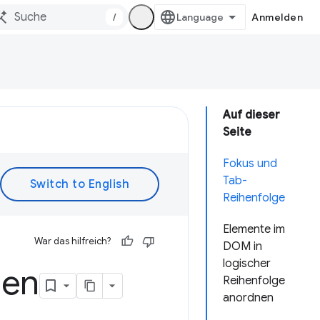
/
Anmelden
Auf dieser
Seite
Fokus und
Tab-
Reihenfolge
Elemente im
War das hilfreich?
DOM in
logischer
gen
Reihenfolge
anordnen