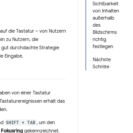
Sichtbarkeit
von Inhalten
außerhalb
des
auf die Tastatur – von Nutzern
Bildschirms
n zu Nutzern, die
richtig
festlegen
e gut durchdachte Strategie
ie Eingabe.
Nächste
Schritte
aben von einer Tastatur
 Tastaturereignissen erhält das
den.
und
SHIFT + TAB
, um den
n
Fokusring
gekennzeichnet.