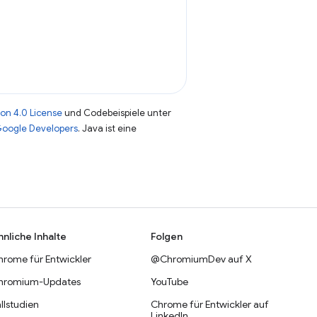
on 4.0 License
und Codebeispiele unter
 Google Developers
. Java ist eine
hnliche Inhalte
Folgen
hrome für Entwickler
@ChromiumDev auf X
hromium-Updates
YouTube
llstudien
Chrome für Entwickler auf
LinkedIn