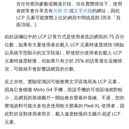
含任何查詢參數或雜湊片段。但在實際情況下，使用
者經常會分享含有
片段 ID
或
文字片段
的網址，因此
LCP 元素可能實際上位於網頁中間或底部 (而非「頁
面頂端」)。
由於該欄位中的 LCP 計算方式是使用者造訪網頁的 75 百分
位數，如果有大量使用者在載入 LCP 元素時速度很快 (例如
以系統字型顯示的文字段落)，即使部分使用者在載入 LCP
元素時速度較慢，但如果只有少於 25% 的訪客發生這種情
況，可能就不會影響該網頁的分數。
反之亦然。實驗室測試可能會將文字區塊視為 LCP 元素，
因為它會模擬 Moto G4 手機，而該手機的可視區域相對較
小，且網頁的英雄圖片一開始會在螢幕外算繪。不過，您的
實地資料可能大多包含使用較大螢幕的 Pixel XL 使用者，因
此對於這類使用者而言，載入速度較慢的主圖片
就是
LCP
元素。