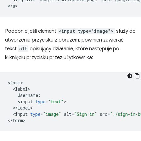
Podobnie jeśli element
<input type="image">
służy do
utworzenia przycisku z obrazem, powinien zawierać
tekst
alt
opisujący działanie, które następuje po
kliknięciu przycisku przez użytkownika:
<
form
<
label
Username
:
<
input
type
=
"text"
<
/
label
<
input
type
=
"image"
alt
=
"Sign in"
src
=
"./sign-in-b
<
/
form