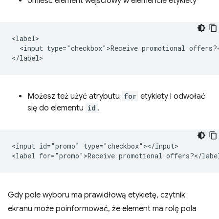
Umieść element wejściowy w elemencie etykiety
<label>

  <input type="checkbox">Receive promotional offers?<
Możesz też użyć atrybutu
for
etykiety i odwołać
się do elementu
id
.
<input id="promo" type="checkbox"></input>

Gdy pole wyboru ma prawidłową etykietę, czytnik
ekranu może poinformować, że element ma rolę pola