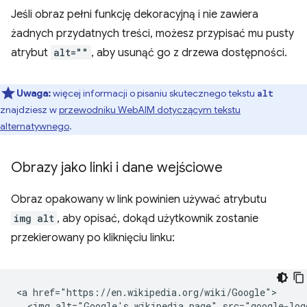
Jeśli obraz pełni funkcję dekoracyjną i nie zawiera
żadnych przydatnych treści, możesz przypisać mu pusty
atrybut
alt=""
, aby usunąć go z drzewa dostępności.
Uwaga:
więcej informacji o pisaniu skutecznego tekstu
alt
znajdziesz w
przewodniku WebAIM dotyczącym tekstu
alternatywnego
.
Obrazy jako linki i dane wejściowe
Obraz opakowany w link powinien używać atrybutu
img
alt
, aby opisać, dokąd użytkownik zostanie
przekierowany po kliknięciu linku:
<a href="https://en.wikipedia.org/wiki/Google">

  <img alt="Google's wikipedia page" src="google-logo