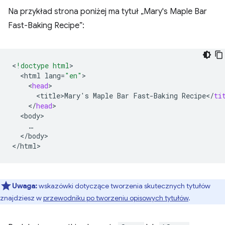
Na przykład strona poniżej ma tytuł „Mary's Maple Bar
Fast-Baking Recipe”:
<
!doctype html
<
html
lang
=
"en"
<
head
<
title>Mary
'
s
Maple
Bar
Fast
-
Baking
Recipe
<
/
ti
<
/
head
<
body
<
/
body
>

<
/
html
Uwaga:
wskazówki dotyczące tworzenia skutecznych tytułów
znajdziesz w
przewodniku po tworzeniu opisowych tytułów
.