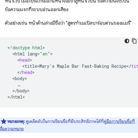
หน้าเว็บ เมื่อโปรแกรมอ่านหน้าจอเข้าสู่หน้าเว็บนี้ ข้อความนี้จะเป็น
ข้อความแรกที่ระบบอ่านออกเสียง
ตัวอย่างเช่น หน้าด้านล่างมีชื่อว่า "สูตรทำเมเปิลบาร์อบด่วนของแมรี่"
<
!doctype html
<
html
lang
=
"en"
<
head
<
title>Mary
'
s
Maple
Bar
Fast
-
Baking
Recipe
<
/
ti
<
/
head
<
body
<
/
body
>

<
/
html
หมายเหตุ:
ดูเคล็ดลับในการเขียนชื่อที่มีประสิทธิภาพได้ที่
คู่มือการเขียนชื่อที่
สื่อความหมาย