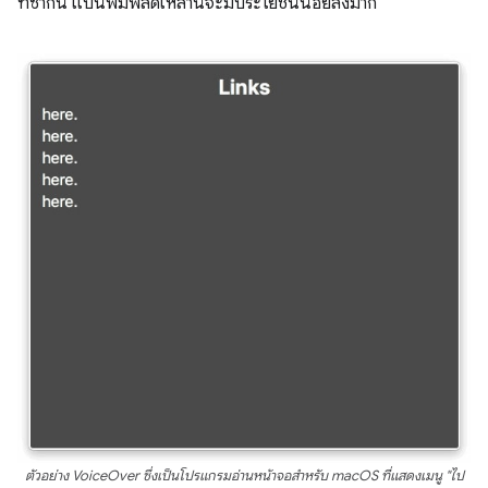
ที่ซ้ำกัน แป้นพิมพ์ลัดเหล่านี้จะมีประโยชน์น้อยลงมาก
ตัวอย่าง VoiceOver ซึ่งเป็นโปรแกรมอ่านหน้าจอสำหรับ macOS ที่แสดงเมนู "ไป