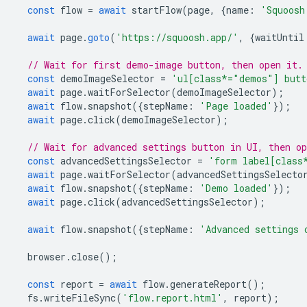
const
flow
=
await
startFlow
(
page
,
{
name
:
'Squoosh
await
page
.
goto
(
'https://squoosh.app/'
,
{
waitUntil
// Wait for first demo-image button, then open it.
const
demoImageSelector
=
'ul[class*="demos"] butt
await
page
.
waitForSelector
(
demoImageSelector
);
await
flow
.
snapshot
({
stepName
:
'Page loaded'
});
await
page
.
click
(
demoImageSelector
);
// Wait for advanced settings button in UI, then o
const
advancedSettingsSelector
=
'form label[class
await
page
.
waitForSelector
(
advancedSettingsSelecto
await
flow
.
snapshot
({
stepName
:
'Demo loaded'
});
await
page
.
click
(
advancedSettingsSelector
);
await
flow
.
snapshot
({
stepName
:
'Advanced settings 
browser
.
close
();
const
report
=
await
flow
.
generateReport
();
fs
.
writeFileSync
(
'flow.report.html'
,
report
);