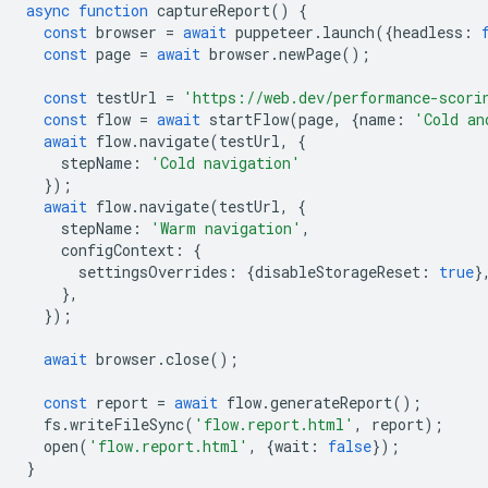
async
function
captureReport
()
{
const
browser
=
await
puppeteer
.
launch
({
headless
:
const
page
=
await
browser
.
newPage
();
const
testUrl
=
'https://web.dev/performance-scori
const
flow
=
await
startFlow
(
page
,
{
name
:
'Cold an
await
flow
.
navigate
(
testUrl
,
{
stepName
:
'Cold navigation'
});
await
flow
.
navigate
(
testUrl
,
{
stepName
:
'Warm navigation'
,
configContext
:
{
settingsOverrides
:
{
disableStorageReset
:
true
}
},
});
await
browser
.
close
();
const
report
=
await
flow
.
generateReport
();
fs
.
writeFileSync
(
'flow.report.html'
,
report
);
open
(
'flow.report.html'
,
{
wait
:
false
});
}