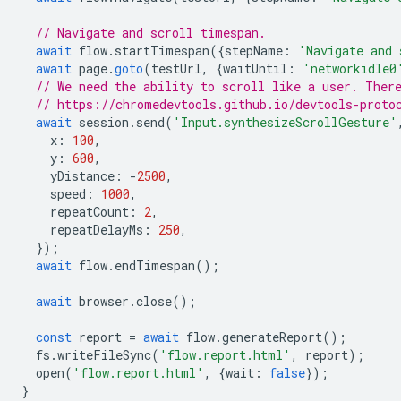
// Navigate and scroll timespan.
await
flow
.
startTimespan
({
stepName
:
'Navigate and 
await
page
.
goto
(
testUrl
,
{
waitUntil
:
'networkidle0
// We need the ability to scroll like a user. Ther
// https://chromedevtools.github.io/devtools-proto
await
session
.
send
(
'Input.synthesizeScrollGesture'
x
:
100
,
y
:
600
,
yDistance
:
-
2500
,
speed
:
1000
,
repeatCount
:
2
,
repeatDelayMs
:
250
,
});
await
flow
.
endTimespan
();
await
browser
.
close
();
const
report
=
await
flow
.
generateReport
();
fs
.
writeFileSync
(
'flow.report.html'
,
report
);
open
(
'flow.report.html'
,
{
wait
:
false
});
}