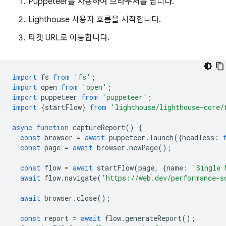
Puppeteer를 사용하여 브라우저를 엽니다.
Lighthouse 사용자 흐름을 시작합니다.
타겟 URL로 이동합니다.
import
fs
from
'fs'
;
import
open
from
'open'
;
import
puppeteer
from
'puppeteer'
;
import
{
startFlow
}
from
'lighthouse/lighthouse-core/
async
function
captureReport
()
{
const
browser
=
await
puppeteer
.
launch
({
headless
:
const
page
=
await
browser
.
newPage
();
const
flow
=
await
startFlow
(
page
,
{
name
:
'Single 
await
flow
.
navigate
(
'https://web.dev/performance-s
await
browser
.
close
();
const
report
=
await
flow
.
generateReport
();