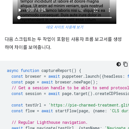
데모 사이트 사용해 보기
다음 스크립트는 두 작업이 포함된 사용자 흐름 보고서를 생성
하여 차이를 보여줍니다.
async
function
captureReport
()
{
const
browser
=
await
puppeteer
.
launch
({
headless
:
const
page
=
await
browser
.
newPage
();
// Get a session handle to be able to send protoco
const
session
=
await
page
.
target
().
createCDPSessi
const
testUrl
=
'https://pie-charmed-treatment.gli
const
flow
=
await
startFlow
(
page
,
{
name
:
'CLS dur
// Regular Lighthouse navigation.
await
flow
.
navigate
(
testUrl
,
{
stepName
:
'Navigate 