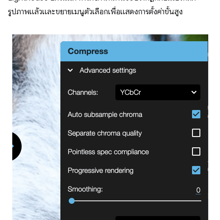
รูปภาพแล้วและขยายเมนูตัวเลือกเพื่อแสดงการตั้งค่าขั้นสูง