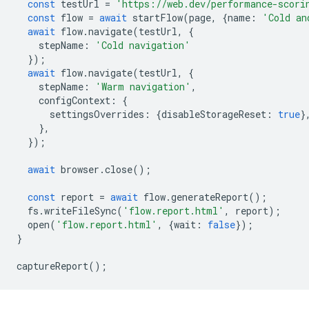
const
testUrl
=
'https://web.dev/performance-scori
const
flow
=
await
startFlow
(
page
,
{
name
:
'Cold an
await
flow
.
navigate
(
testUrl
,
{
stepName
:
'Cold navigation'
});
await
flow
.
navigate
(
testUrl
,
{
stepName
:
'Warm navigation'
,
configContext
:
{
settingsOverrides
:
{
disableStorageReset
:
true
}
},
});
await
browser
.
close
();
const
report
=
await
flow
.
generateReport
();
fs
.
writeFileSync
(
'flow.report.html'
,
report
);
open
(
'flow.report.html'
,
{
wait
:
false
});
}
captureReport
();