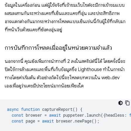
ข้อมูลในเครื่องก่อน แต่ผู้ใช้จริงที่เข้าชมเว็บไซต์จะมีการเข้าชมแบบ
ผสมผสานกันระหว่างแคชที่เย็นและแคชที่อุ่น และประสิทธิภาพ
อาจแตกต่างกันมากระหว่างการโหลดแบบเย็นเช่นนี้กับผู้ใช้ที่กลับมา
ที่หน้าเว็บด้วยแคชที่ยังคงอุ่นอยู่
การบันทึกการโหลดเมื่ออยู่ในหน่วยความจำแล้ว
นอกจากนี้ คุณยังเพิ่มการนําทางที่ 2 ลงในสคริปต์นี้ได้ โดยครั้งนี้จะ
ปิดใช้การล้างแคชและพื้นที่เก็บข้อมูลซึ่ง Lighthouse ทําในการนํา
ทางโดยค่าเริ่มต้น ตัวอย่างถัดไปนี้จะโหลดบทความใน web.dev
เองเพื่อดูว่าแคชมีประโยชน์มากน้อยเพียงใด
async
function
captureReport
()
{
const
browser
=
await
puppeteer
.
launch
({
headless
:
const
page
=
await
browser
.
newPage
();