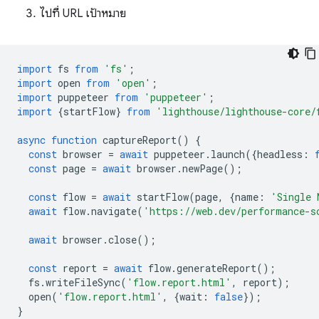
ไปที่ URL เป้าหมาย
import
fs
from
'fs'
;
import
open
from
'open'
;
import
puppeteer
from
'puppeteer'
;
import
{
startFlow
}
from
'lighthouse/lighthouse-core/
async
function
captureReport
()
{
const
browser
=
await
puppeteer
.
launch
({
headless
:
const
page
=
await
browser
.
newPage
();
const
flow
=
await
startFlow
(
page
,
{
name
:
'Single 
await
flow
.
navigate
(
'https://web.dev/performance-s
await
browser
.
close
();
const
report
=
await
flow
.
generateReport
();
fs
.
writeFileSync
(
'flow.report.html'
,
report
);
open
(
'flow.report.html'
,
{
wait
:
false
});
}