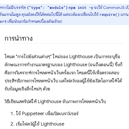
หากไม่มีบรรทัด
จะใช้ CommonJS เป็
{"type": "module"}
npm init -y
มต้นแทนโมดูล คุณยังคงใช้โค้ดต่อไปนี้ได้ แต่จะต้องเปลี่ยนไปใช้
แทน
require()
เพื่อนําเอาข้อกําหนดเบื้องต้นเข้ามา
ort
การนำทาง
โหมด "การไปยังส่วนต่างๆ" ใหม่ของ Lighthouse เป็นการระบุชื่อ
ลักษณะการทํางานมาตรฐานของ Lighthouse (จนถึงตอนนี้) ซึ่งก็
คือการวิเคราะห์การโหลดหน้าเว็บครั้งแรก โหมดนี้ใช้เพื่อตรวจสอบ
ประสิทธิภาพการโหลดหน้าเว็บ แต่โฟลว์ของผู้ใช้ยังเปิดโอกาสให้ได้
รับข้อมูลเชิงลึกใหม่ๆ ด้วย
วิธีเขียนสคริปต์ให้ Lighthouse จับภาพการโหลดหน้าเว็บ
ใช้ Puppeteer เพื่อเปิดเบราว์เซอร์
เริ่มโฟลว์ผู้ใช้ Lighthouse