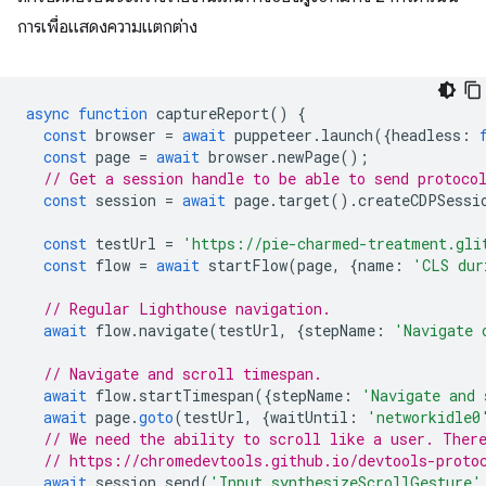
การเพื่อแสดงความแตกต่าง
async
function
captureReport
()
{
const
browser
=
await
puppeteer
.
launch
({
headless
:
const
page
=
await
browser
.
newPage
();
// Get a session handle to be able to send protoco
const
session
=
await
page
.
target
().
createCDPSessi
const
testUrl
=
'https://pie-charmed-treatment.gli
const
flow
=
await
startFlow
(
page
,
{
name
:
'CLS dur
// Regular Lighthouse navigation.
await
flow
.
navigate
(
testUrl
,
{
stepName
:
'Navigate 
// Navigate and scroll timespan.
await
flow
.
startTimespan
({
stepName
:
'Navigate and 
await
page
.
goto
(
testUrl
,
{
waitUntil
:
'networkidle0
// We need the ability to scroll like a user. Ther
// https://chromedevtools.github.io/devtools-proto
await
session
.
send
(
'Input.synthesizeScrollGesture'