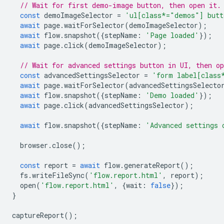
// Wait for first demo-image button, then open it.
const
demoImageSelector
=
'ul[class*="demos"] butt
await
page
.
waitForSelector
(
demoImageSelector
);
await
flow
.
snapshot
({
stepName
:
'Page loaded'
});
await
page
.
click
(
demoImageSelector
);
// Wait for advanced settings button in UI, then o
const
advancedSettingsSelector
=
'form label[class
await
page
.
waitForSelector
(
advancedSettingsSelecto
await
flow
.
snapshot
({
stepName
:
'Demo loaded'
});
await
page
.
click
(
advancedSettingsSelector
);
await
flow
.
snapshot
({
stepName
:
'Advanced settings 
browser
.
close
();
const
report
=
await
flow
.
generateReport
();
fs
.
writeFileSync
(
'flow.report.html'
,
report
);
open
(
'flow.report.html'
,
{
wait
:
false
});
}
captureReport
();