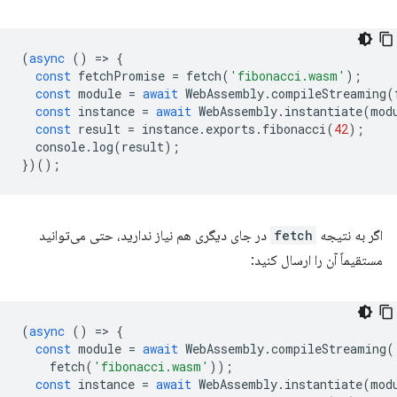
(
async
()
=
>
{
const
fetchPromise
=
fetch
(
'fibonacci.wasm'
);
const
module
=
await
WebAssembly
.
compileStreaming
(
const
instance
=
await
WebAssembly
.
instantiate
(
mod
const
result
=
instance
.
exports
.
fibonacci
(
42
);
console
.
log
(
result
);
})();
اگر به نتیجه
fetch
در جای دیگری هم نیاز ندارید، حتی می‌توانید
مستقیماً آن را ارسال کنید:
(
async
()
=
>
{
const
module
=
await
WebAssembly
.
compileStreaming
(
fetch
(
'fibonacci.wasm'
));
const
instance
=
await
WebAssembly
.
instantiate
(
mod