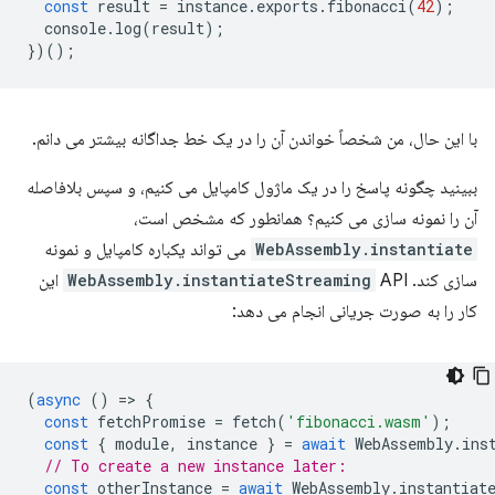
const
result
=
instance
.
exports
.
fibonacci
(
42
);
console
.
log
(
result
);
})();
با این حال، من شخصاً خواندن آن را در یک خط جداگانه بیشتر می دانم.
ببینید چگونه پاسخ را در یک ماژول کامپایل می کنیم، و سپس بلافاصله
آن را نمونه سازی می کنیم؟ همانطور که مشخص است،
WebAssembly.instantiate
می تواند یکباره کامپایل و نمونه
سازی کند.
WebAssembly.instantiateStreaming
API این
کار را به صورت جریانی انجام می دهد:
(
async
()
=
>
{
const
fetchPromise
=
fetch
(
'fibonacci.wasm'
);
const
{
module
,
instance
}
=
await
WebAssembly
.
ins
// To create a new instance later:
const
otherInstance
=
await
WebAssembly
.
instantiat