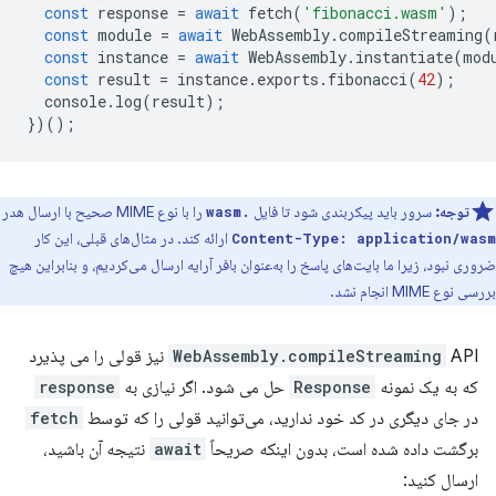
const
response
=
await
fetch
(
'fibonacci.wasm'
);
const
module
=
await
WebAssembly
.
compileStreaming
(
const
instance
=
await
WebAssembly
.
instantiate
(
mod
const
result
=
instance
.
exports
.
fibonacci
(
42
);
console
.
log
(
result
);
})();
توجه:
سرور باید پیکربندی شود تا فایل
را با نوع MIME صحیح با ارسال هدر
.wasm
ارائه کند. در مثال‌های قبلی، این کار
Content-Type: application/wasm
ضروری نبود، زیرا ما بایت‌های پاسخ را به‌عنوان بافر آرایه ارسال می‌کردیم، و بنابراین هیچ
بررسی نوع MIME انجام نشد.
WebAssembly.compileStreaming
API نیز قولی را می پذیرد
که به یک نمونه
Response
حل می شود. اگر نیازی به
response
در جای دیگری در کد خود ندارید، می‌توانید قولی را که توسط
fetch
برگشت داده شده است، بدون اینکه صریحاً
await
نتیجه آن باشید،
ارسال کنید: