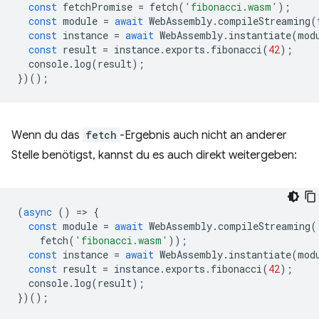
const
fetchPromise
=
fetch
(
'fibonacci.wasm'
);
const
module
=
await
WebAssembly
.
compileStreaming
(
const
instance
=
await
WebAssembly
.
instantiate
(
mod
const
result
=
instance
.
exports
.
fibonacci
(
42
);
console
.
log
(
result
);
})();
Wenn du das
fetch
-Ergebnis auch nicht an anderer
Stelle benötigst, kannst du es auch direkt weitergeben:
(
async
()
=
>
{
const
module
=
await
WebAssembly
.
compileStreaming
(
fetch
(
'fibonacci.wasm'
));
const
instance
=
await
WebAssembly
.
instantiate
(
mod
const
result
=
instance
.
exports
.
fibonacci
(
42
);
console
.
log
(
result
);
})();