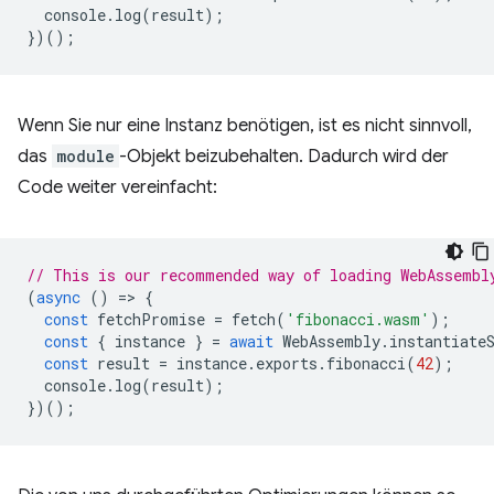
console
.
log
(
result
);
})();
Wenn Sie nur eine Instanz benötigen, ist es nicht sinnvoll,
das
module
-Objekt beizubehalten. Dadurch wird der
Code weiter vereinfacht:
// This is our recommended way of loading WebAssembl
(
async
()
=
>
{
const
fetchPromise
=
fetch
(
'fibonacci.wasm'
);
const
{
instance
}
=
await
WebAssembly
.
instantiate
const
result
=
instance
.
exports
.
fibonacci
(
42
);
console
.
log
(
result
);
})();