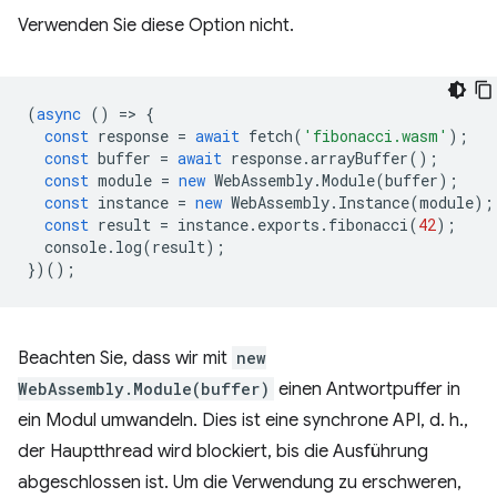
Verwenden Sie diese Option nicht.
(
async
()
=
>
{
const
response
=
await
fetch
(
'fibonacci.wasm'
);
const
buffer
=
await
response
.
arrayBuffer
();
const
module
=
new
WebAssembly
.
Module
(
buffer
);
const
instance
=
new
WebAssembly
.
Instance
(
module
);
const
result
=
instance
.
exports
.
fibonacci
(
42
);
console
.
log
(
result
);
})();
Beachten Sie, dass wir mit
new
WebAssembly.Module(buffer)
einen Antwortpuffer in
ein Modul umwandeln. Dies ist eine synchrone API, d. h.,
der Hauptthread wird blockiert, bis die Ausführung
abgeschlossen ist. Um die Verwendung zu erschweren,