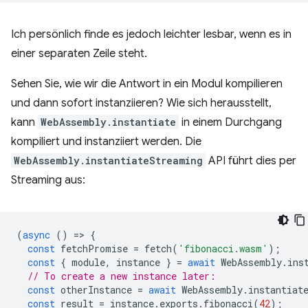
Ich persönlich finde es jedoch leichter lesbar, wenn es in
einer separaten Zeile steht.
Sehen Sie, wie wir die Antwort in ein Modul kompilieren
und dann sofort instanziieren? Wie sich herausstellt,
kann
WebAssembly.instantiate
in einem Durchgang
kompiliert und instanziiert werden. Die
WebAssembly.instantiateStreaming
API führt dies per
Streaming aus:
(
async
()
=
>
{
const
fetchPromise
=
fetch
(
'fibonacci.wasm'
);
const
{
module
,
instance
}
=
await
WebAssembly
.
ins
// To create a new instance later:
const
otherInstance
=
await
WebAssembly
.
instantiat
const
result
=
instance
.
exports
.
fibonacci
(
42
);