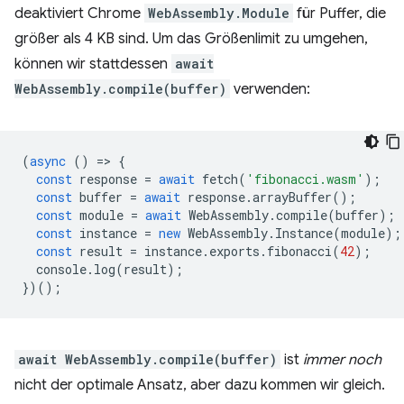
deaktiviert Chrome
WebAssembly.Module
für Puffer, die
größer als 4 KB sind. Um das Größenlimit zu umgehen,
können wir stattdessen
await
WebAssembly.compile(buffer)
verwenden:
(
async
()
=
>
{
const
response
=
await
fetch
(
'fibonacci.wasm'
);
const
buffer
=
await
response
.
arrayBuffer
();
const
module
=
await
WebAssembly
.
compile
(
buffer
);
const
instance
=
new
WebAssembly
.
Instance
(
module
);
const
result
=
instance
.
exports
.
fibonacci
(
42
);
console
.
log
(
result
);
})();
await WebAssembly.compile(buffer)
ist
immer noch
nicht der optimale Ansatz, aber dazu kommen wir gleich.