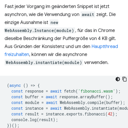
Fast jeder Vorgang im geänderten Snippet ist jetzt
asynchron, wie die Verwendung von
await
zeigt. Die
einzige Ausnahme ist
new
WebAssembly.Instance(module)
, für das in Chrome
dieselbe Beschränkung der Puffergröße von 4 KB gilt.
Aus Gründen der Konsistenz und um den
Hauptthread
freizuhalten
, können wir die asynchrone
WebAssembly.instantiate(module)
verwenden.
(
async
()
=
>
{
const
response
=
await
fetch
(
'fibonacci.wasm'
);
const
buffer
=
await
response
.
arrayBuffer
();
const
module
=
await
WebAssembly
.
compile
(
buffer
);
const
instance
=
await
WebAssembly
.
instantiate
(
mod
const
result
=
instance
.
exports
.
fibonacci
(
42
);
console
.
log
(
result
);
})();