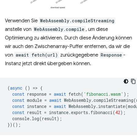
Verwenden Sie
WebAssembly.compileStreaming
anstelle von
WebAssembly.compile
, um diese
Optimierung zu aktivieren. Durch diese Änderung können
wir auch den Zwischenarray-Puffer entfernen, da wir die
von
await fetch(url)
zurückgegebene
Response
-
Instanz jetzt direkt übergeben können.
(
async
()
=
>
{
const
response
=
await
fetch
(
'fibonacci.wasm'
);
const
module
=
await
WebAssembly
.
compileStreaming
(
const
instance
=
await
WebAssembly
.
instantiate
(
mod
const
result
=
instance
.
exports
.
fibonacci
(
42
);
console
.
log
(
result
);
})();