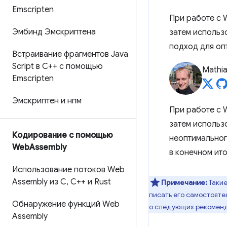
Emscripten
При работе с W
Эмбинд Эмскриптена
затем использо
подход для оп
Встраивание фрагментов Java
Script в C++ с помощью
Mathi
Emscripten
Эмскриптен и нпм
При работе с W
затем использо
Кодирование с помощью
неоптимальног
Web
Assembly
в конечном ит
Использование потоков Web
Assembly из C
,
C++ и Rust
Примечание:
Такие
писать его самостояте
Обнаружение функций Web
о следующих рекомен
Assembly