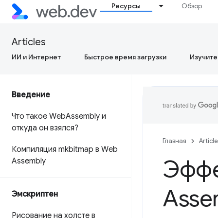
Ресурсы
Обзор
Articles
ИИ и Интернет
Быстрое время загрузки
Изучите
Введение
Что такое Web
Assembly и
откуда он взялся?
Главная
Articl
Компиляция mkbitmap в Web
Эффе
Assembly
Asse
Эмскриптен
Рисование на холсте в