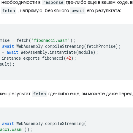
ет необходимости в
response
где-либо еще в вашем коде, 
е
fetch
, напрямую, без явного
await
его результата:
mise
=
fetch
(
'fibonacci.wasm'
);
await
WebAssembly
.
compileStreaming
(
fetchPromise
);
=
await
WebAssembly
.
instantiate
(
module
);
instance
.
exports
.
fibonacci
(
42
);
sult
);
ужен результат
fetch
где-либо еще, вы можете даже перед
await
WebAssembly
.
compileStreaming
(
nacci.wasm'
));