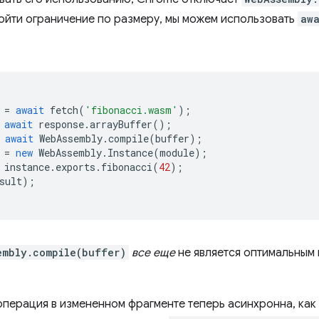
бойти ограничение по размеру, мы можем использовать
aw
=
await
fetch
(
'fibonacci.wasm'
);
await
response
.
arrayBuffer
();
await
WebAssembly
.
compile
(
buffer
);
=
new
WebAssembly
.
Instance
(
module
);
instance
.
exports
.
fibonacci
(
42
);
sult
);
embly.compile(buffer)
все еще
не является оптимальным 
операция в измененном фрагменте теперь асинхронна, как