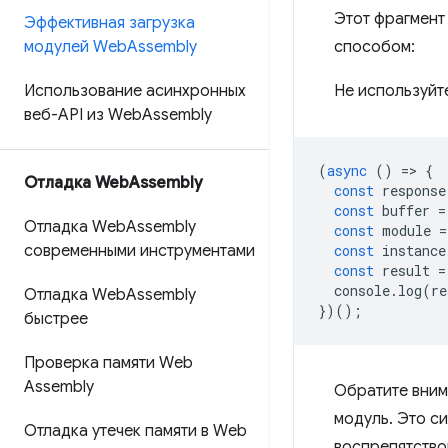
Этот фрагмент
Эффективная загрузка
модулей Web
Assembly
способом:
Использование асинхронных
Не используйте
веб-API из Web
Assembly
(
async
()
=
>
{
Отладка Web
Assembly
const
response
const
buffer
=
Отладка Web
Assembly
const
module
=
современными инструментами
const
instance
const
result
=
console
.
log
(
re
Отладка Web
Assembly
})();
быстрее
Проверка памяти Web
Assembly
Обратите вним
модуль. Это си
Отладка утечек памяти в Web
воспрепятство