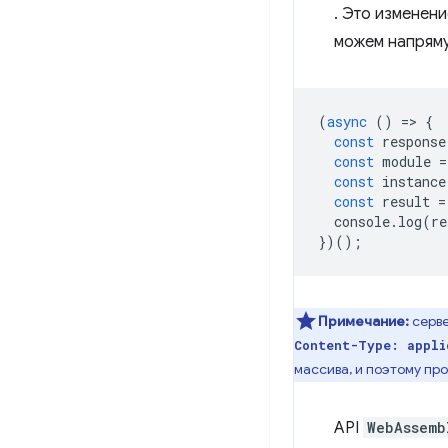
. Это изменен
можем напрям
(
async
()
=
>
{
const
response
const
module
=
const
instance
const
result
=
console
.
log
(
re
})();
Примечание:
серве
Content-Type: appli
массива, и поэтому пр
API
WebAssemb