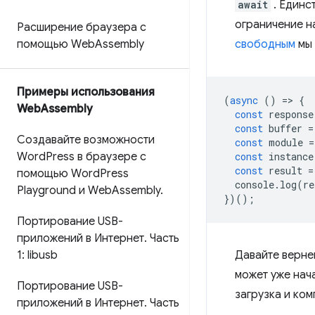
await
. Единс
ограничение н
Расширение браузера с
помощью Web
Assembly
свободным
мы 
Примеры использования
(
async
()
=
>
{
Web
Assembly
const
response
const
buffer
=
Создавайте возможности
const
module
=
Word
Press в браузере с
const
instance
const
result
=
помощью Word
Press
console
.
log
(
re
Playground и Web
Assembly
.
})();
Портирование USB-
приложений в Интернет
.
Часть
1: libusb
Давайте верне
может уже нач
Портирование USB-
загрузка и ко
приложений в Интернет
.
Часть