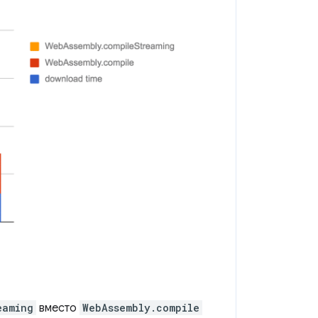
eaming
вместо
WebAssembly.compile