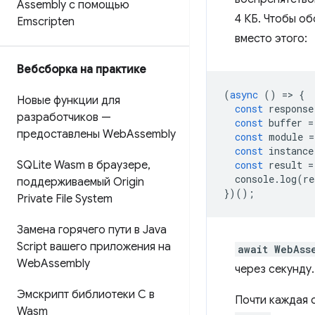
Assembly с помощью
4 КБ. Чтобы о
Emscripten
вместо этого:
Вебсборка на практике
(
async
()
=
>
{
Новые функции для
const
response
разработчиков —
const
buffer
=
предоставлены Web
Assembly
const
module
=
const
instance
SQLite Wasm в браузере
,
const
result
=
console
.
log
(
re
поддерживаемый Origin
})();
Private File System
Замена горячего пути в Java
Script вашего приложения на
await WebAss
Web
Assembly
через секунду.
Эмскрипт библиотеки C в
Почти каждая 
Wasm