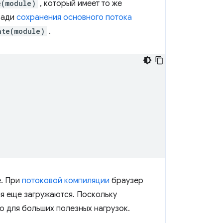
e(module)
, который имеет то же
ради
сохранения основного потока
ate(module)
.
е. При
потоковой компиляции
браузер
ля еще загружаются. Поскольку
о для больших полезных нагрузок.