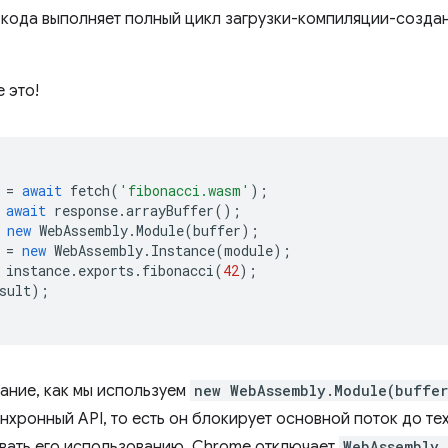
 кода выполняет полный цикл загрузки-компиляции-создан
 это!
=
await
fetch
(
'fibonacci.wasm'
);
await
response
.
arrayBuffer
();
new
WebAssembly
.
Module
(
buffer
);
=
new
WebAssembly
.
Instance
(
module
);
instance
.
exports
.
fibonacci
(
42
);
sult
);
ание, как мы используем
new WebAssembly.Module(buffe
нхронный API, то есть он блокирует основной поток до тех
вать его использованию, Chrome отключает
WebAssembly.