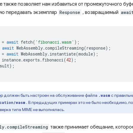
ие также позволяет нам избавиться от промежуточного буф
ую передавать экземпляр
Response
, возвращаемый
awai
=
await
fetch
(
'fibonacci.wasm'
);
await
WebAssembly
.
compileStreaming
(
response
);
=
await
WebAssembly
.
instantiate
(
module
);
instance
.
exports
.
fibonacci
(
42
);
sult
);
р должен быть настроен на обслуживание файла
с правильн
.wasm
. В предыдущих примерах это не было необходимо, по
cation/wasm
оверка типа MIME не выполнялась.
ly.compileStreaming
также принимает обещание, которо