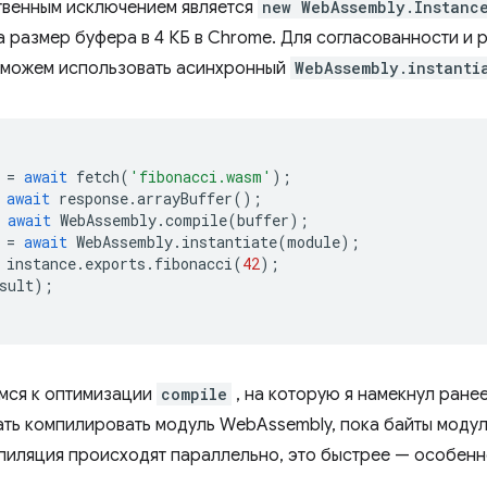
твенным исключением является
new WebAssembly.Instanc
а размер буфера в 4 КБ в Chrome. Для согласованности и 
можем использовать асинхронный
WebAssembly.instanti
=
await
fetch
(
'fibonacci.wasm'
);
await
response
.
arrayBuffer
();
await
WebAssembly
.
compile
(
buffer
);
=
await
WebAssembly
.
instantiate
(
module
);
instance
.
exports
.
fibonacci
(
42
);
sult
);
мся к оптимизации
compile
, на которую я намекнул ране
ать компилировать модуль WebAssembly, пока байты моду
мпиляция происходят параллельно, это быстрее — особенн