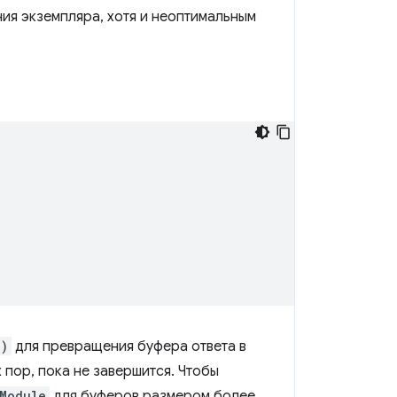
ия экземпляра, хотя и неоптимальным
r)
для превращения буфера ответа в
 пор, пока не завершится. Чтобы
Module
для буферов размером более