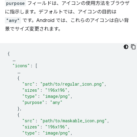
purpose
フィールドは、アイコンの使用方法をブラウザ
に指示します。デフォルトでは、アイコンの目的は
"any"
です。Android では、これらのアイコンは白い背
景でサイズ変更されます。
{
…
"icons"
:
[
…
{
"src"
:
"path/to/regular_icon.png"
,
"sizes"
:
"196x196"
,
"type"
:
"image/png"
,
"purpose"
:
"any"
},
{
"src"
:
"path/to/maskable_icon.png"
,
"sizes"
:
"196x196"
,
"type"
:
"image/png"
,