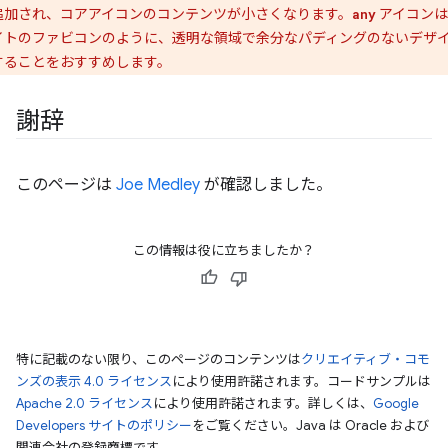
追加され、コアアイコンのコンテンツが小さくなります。
アイコンは
any
イトのファビコンのように、透明な領域で余分なパディングのないデザ
することをおすすめします。
謝辞
このページは
Joe Medley
が確認しました。
この情報は役に立ちましたか？
特に記載のない限り、このページのコンテンツは
クリエイティブ・コモ
ンズの表示 4.0 ライセンス
により使用許諾されます。コードサンプルは
Apache 2.0 ライセンス
により使用許諾されます。詳しくは、
Google
Developers サイトのポリシー
をご覧ください。Java は Oracle および
関連会社の登録商標です。