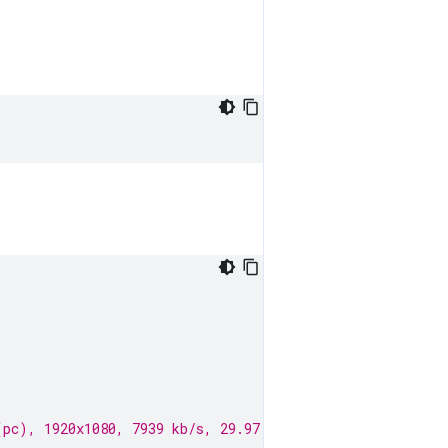
pc), 1920x1080, 7939 kb/s, 29.97 fps, 29.97 tbr, 30k tb