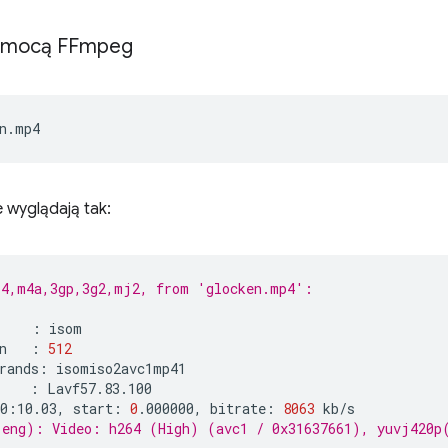
omocą FFmpeg
 wyglądają tak:
p4,m4a,3gp,3g2,mj2, from 'glocken.mp4':
:
n
:
512
rands:
:
0:10.03,
start:
0
.000000,
bitrate:
8063
eng): Video: h264 (High) (avc1 / 0x31637661), yuvj420p(