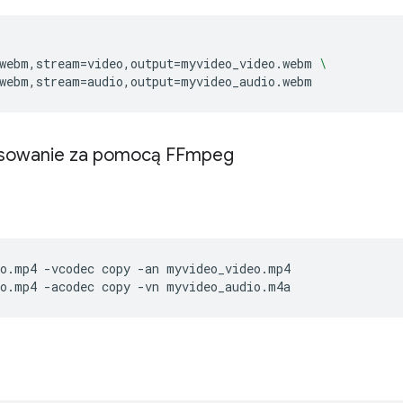
webm,stream
=
video,output
=
myvideo_video.webm
\
webm,stream
=
audio,output
=
ksowanie za pomocą FFmpeg
eo.mp4
-vcodec
copy
-an
myvideo_video.mp4

eo.mp4
-acodec
copy
-vn