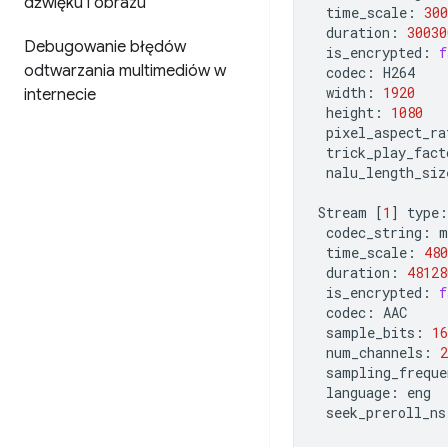
dźwięku i obrazu
time_scale:
300
duration:
30030
Debugowanie błędów
is_encrypted:
f
odtwarzania multimediów w
codec:
width:
1920
internecie
height:
1080
pixel_aspect_ra
trick_play_fact
nalu_length_siz
Stream
[
1
]
type:
codec_string:
time_scale:
480
duration:
48128
is_encrypted:
f
codec:
sample_bits:
16
num_channels:
2
sampling_freque
language:
seek_preroll_ns