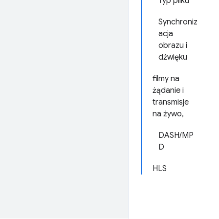
Typ pliku
Synchroniz
acja
obrazu i
dźwięku
filmy na
żądanie i
transmisje
na żywo,
DASH/MP
D
HLS