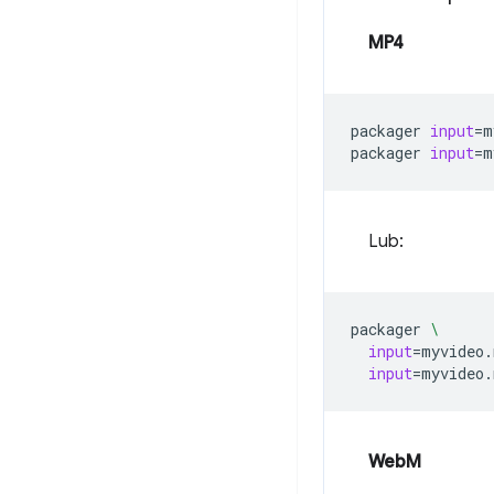
MP4
packager
input
=
m
packager
input
=
m
Lub:
packager
\
input
=
myvideo.
input
=
myvideo.
WebM