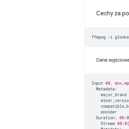
Cechy za p
ffmpeg
-i
Dane wyjściowe
Input
#0, mov,m
major_brand
minor_versio
compatible_b
encoder
Duration:
00
:0
Stream
#0:0(