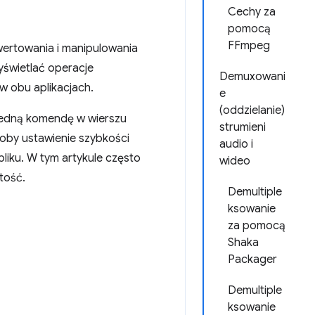
Cechy za
pomocą
FFmpeg
wertowania i manipulowania
yświetlać operacje
Demuxowani
w obu aplikacjach.
e
(oddzielanie)
jedną komendę w wierszu
strumieni
łoby ustawienie szybkości
audio i
pliku. W tym artykule często
wideo
tość.
Demultiple
ksowanie
za pomocą
Shaka
Packager
Demultiple
ksowanie