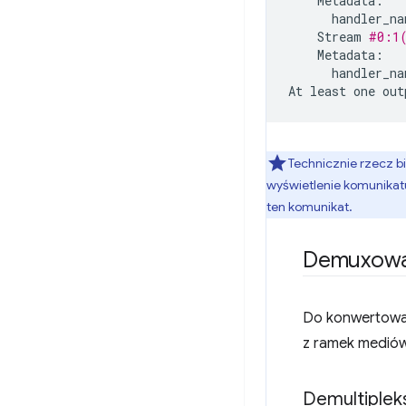
handler_na
Stream
#0:1(
handler_na
At
least
one
out
Technicznie rzecz 
wyświetlenie komunikatu
ten komunikat.
Demuxowani
Do konwertowan
z ramek mediów
Demultiplek