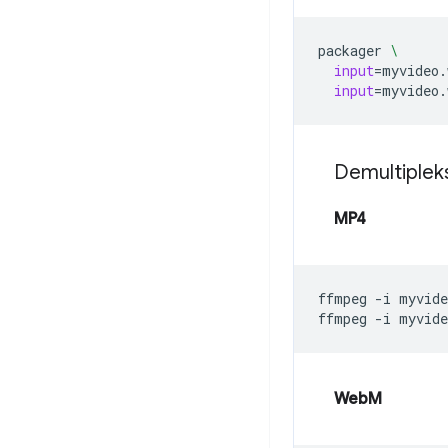
packager
\
input
=
myvideo.
input
=
myvideo.
Demultiple
MP4
ffmpeg
-i
myvid
ffmpeg
-i
myvid
WebM