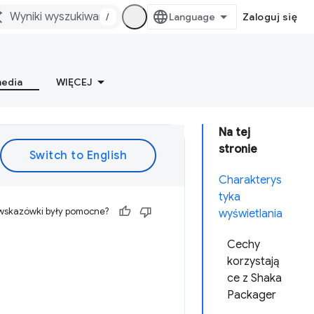
/
Zaloguj się
media
WIĘCEJ
Na tej
stronie
Charakterys
tyka
 wskazówki były pomocne?
wyświetlania
Cechy
korzystają
ce z Shaka
Packager