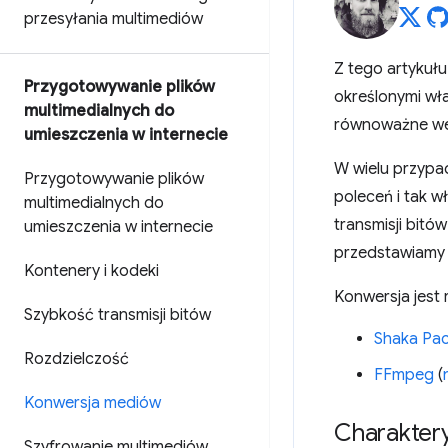
przesyłania multimediów
Z tego artykułu
Przygotowywanie plików
określonymi wła
multimedialnych do
równoważne we 
umieszczenia w internecie
W wielu przypa
Przygotowywanie plików
poleceń i tak w
multimedialnych do
transmisji bitó
umieszczenia w internecie
przedstawiamy t
Kontenery i kodeki
Konwersja jest 
Szybkość transmisji bitów
Shaka Pa
Rozdzielczość
FFmpeg
(
Konwersja mediów
Charaktery
Szyfrowanie multimediów