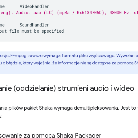
me
:
eng): Audio: aac (LC) (mp4a / 0x6134706D), 48000 Hz, s
me
:
SoundHandler

put
file
must
be
biorąc, FFmpeg zawsze wymaga formatu pliku wyjściowego. Wywołani
 o błędzie, który wyjaśnia, że informacje nie są dostępne za pomocą
e (oddzielanie) strumieni audio i wideo
ia plików pakiet Shaka wymaga demultipleksowania. Jest to
.
sowanie za pomocą Shaka Packager