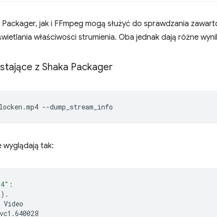
Packager, jak i FFmpeg mogą służyć do sprawdzania zawartoś
wietlania właściwości strumienia. Oba jednak dają różne wyn
stające z Shaka Packager
locken.mp4
 wyglądają tak:
p4"
:

s
)
.
