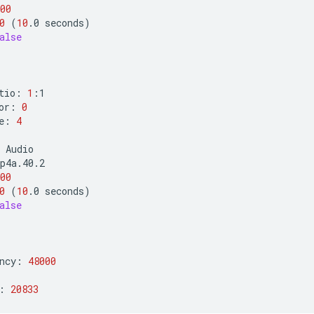
00
0
(
10
.0
seconds
)
alse
tio:
1
or:
0
e:
4
00
0
(
10
.0
seconds
)
alse
ncy:
48000
:
20833