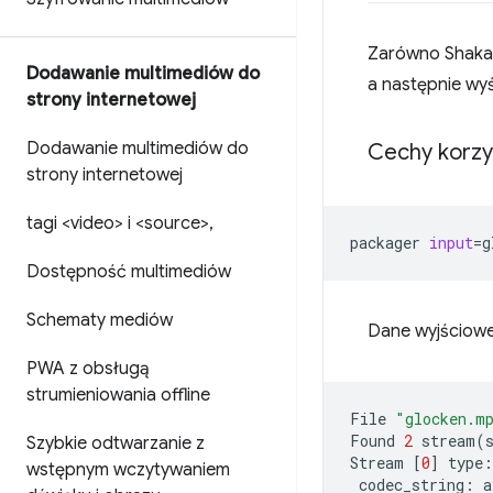
Zarówno Shaka 
Dodawanie multimediów do
a następnie wyś
strony internetowej
Dodawanie multimediów do
Cechy korzy
strony internetowej
tagi <video> i <source>
,
packager
input
=
g
Dostępność multimediów
Schematy mediów
Dane wyjściowe
PWA z obsługą
strumieniowania offline
File
"glocken.m
Found
2
stream
(
Szybkie odtwarzanie z
Stream
[
0
]
type:
wstępnym wczytywaniem
codec_string: