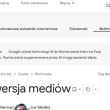
więcej
Punkt odniesienia
Więcej
podstawowe wskaźniki internetowe
Tożsamość
Multi
Google używa technologii AI do tłumaczenia treści na Twój
k. Tłumaczenia wygenerowane przez AI mogą zawierać błędy.
Articles
Zasoby
Multimedia
Czy te
ersja mediów
 Herman
Joe Medley