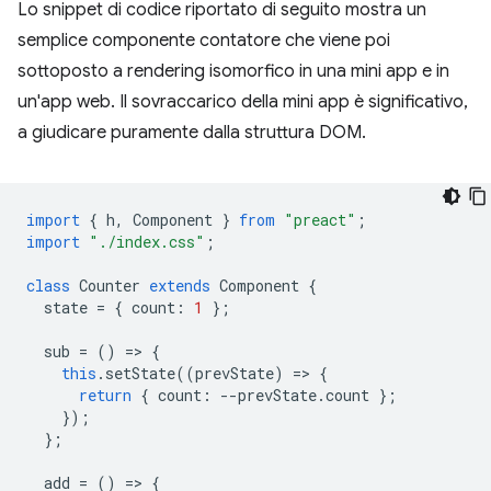
Lo snippet di codice riportato di seguito mostra un
semplice componente contatore che viene poi
sottoposto a rendering isomorfico in una mini app e in
un'app web. Il sovraccarico della mini app è significativo,
a giudicare puramente dalla struttura DOM.
import
{
h
,
Component
}
from
"preact"
;
import
"./index.css"
;
class
Counter
extends
Component
{
state
=
{
count
:
1
};
sub
=
()
=
>
{
this
.
setState
((
prevState
)
=
>
{
return
{
count
:
--
prevState
.
count
};
});
};
add
=
()
=
>
{