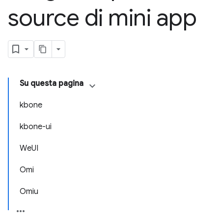
source di mini app
Su questa pagina
kbone
kbone-ui
WeUI
Omi
Omiu