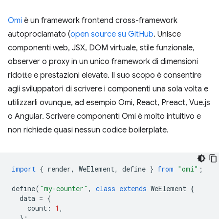
Omi
è un framework frontend cross-framework
autoproclamato (
open source su GitHub
. Unisce
componenti web, JSX, DOM virtuale, stile funzionale,
observer o proxy in un unico framework di dimensioni
ridotte e prestazioni elevate. Il suo scopo è consentire
agli sviluppatori di scrivere i componenti una sola volta e
utilizzarli ovunque, ad esempio Omi, React, Preact, Vue.js
o Angular. Scrivere componenti Omi è molto intuitivo e
non richiede quasi nessun codice boilerplate.
import
{
render
,
WeElement
,
define
}
from
"omi"
;
define
(
"my-counter"
,
class
extends
WeElement
{
data
=
{
count
:
1
,
};