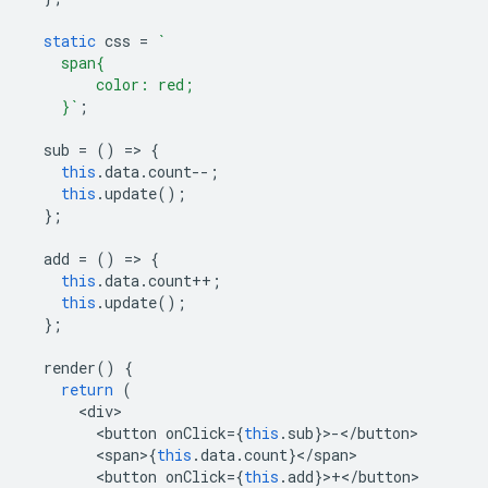
static
css
=
`
    span{
        color: red;
    }`
;
sub
=
()
=
>
{
this
.
data
.
count
--
;
this
.
update
();
};
add
=
()
=
>
{
this
.
data
.
count
++
;
this
.
update
();
};
render
()
{
return
(
<
div
<
button
onClick
=
{
this
.
sub
}
>
-
<
/button
<
span
>
{
this
.
data
.
count
}
<
/
span
<
button
onClick
=
{
this
.
add
}
>
+
<
/button