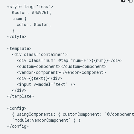
<style lang="less">

  @color: #4d926f;

  .num {

    color: @color;

  }

</style>

<template>

  <div class="container">

    <div class="num" @tap="num++">{{num}}</div>

    <custom-component></custom-component>

    <vendor-component></vendor-component>

    <div>{{text}}</div>

    <input v-model="text" />

  </div>

</template>

<config>

  { usingComponents: { customComponent: '@/component
  'module:vendorComponent' } }

</config>
