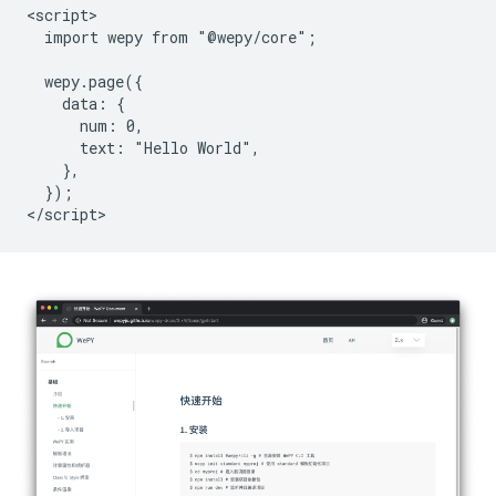
<script>

  import wepy from "@wepy/core";

  wepy.page({

    data: {

      num: 0,

      text: "Hello World",

    },

  });
