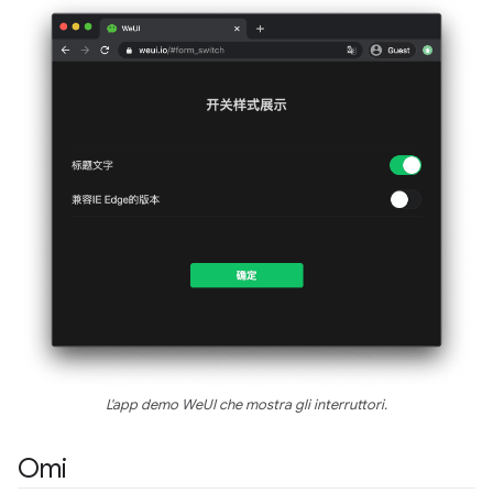
L'app demo WeUI che mostra gli interruttori.
Omi