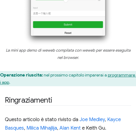
La mini app demo di weweb compilata con weweb per essere eseguita
nel browser.
Operazione riuscita:
nel prossimo capitolo imparerai a
programmare 
i app
.
Ringraziamenti
Questo articolo è stato rivisto da
Joe Medley
,
Kayce
Basques
,
Milica Mihajlija
,
Alan Kent
e Keith Gu.