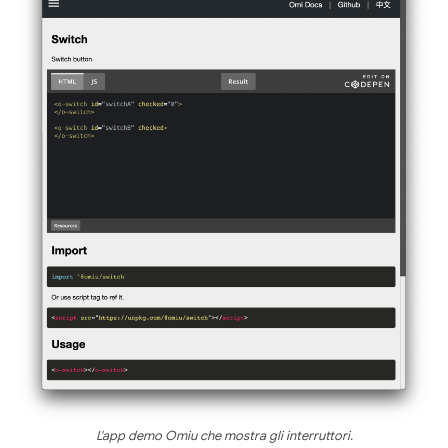
L'app demo Omiu che mostra gli interruttori.