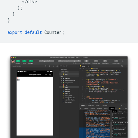
<
/
div
);
}
}
export
default
Counter
;