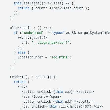
this
.
setState
((
prevState
)
=
>
{
return
{
count
:
++
prevState
.
count
};
});
};
clickHandle
=
()
=
>
{
if
(
"undefined"
!=
typeof
wx
 && 
wx
.
getSystemInfo
wx
.
navigateTo
({
url
:
"../log/index?id=1"
,
});
}
else
{
location
.
href
=
"log.html"
;
}
};
render
({},
{
count
})
{
return
(
<
div
<
button
onClick
=
{
this
.
sub
}
>
-
<
/button
<
span
>
{
count
}
<
/
span
<
button
onClick
=
{
this
.
add
}
>
+
<
/button
<
div
onClick
=
{
this
.
clickHandle
}
>
跳转
<
/
div