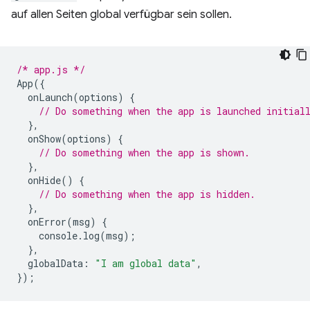
auf allen Seiten global verfügbar sein sollen.
/* app.js */
App
({
onLaunch
(
options
)
{
// Do something when the app is launched initial
},
onShow
(
options
)
{
// Do something when the app is shown.
},
onHide
()
{
// Do something when the app is hidden.
},
onError
(
msg
)
{
console
.
log
(
msg
);
},
globalData
:
"I am global data"
,
});