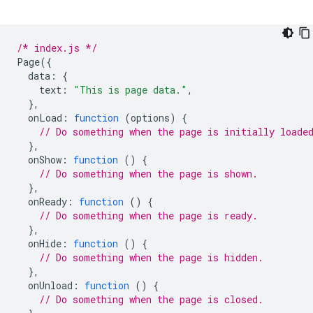
/* index.js */
Page
({
data
:
{
text
:
"This is page data."
,
},
onLoad
:
function
(
options
)
{
// Do something when the page is initially loade
},
onShow
:
function
()
{
// Do something when the page is shown.
},
onReady
:
function
()
{
// Do something when the page is ready.
},
onHide
:
function
()
{
// Do something when the page is hidden.
},
onUnload
:
function
()
{
// Do something when the page is closed.