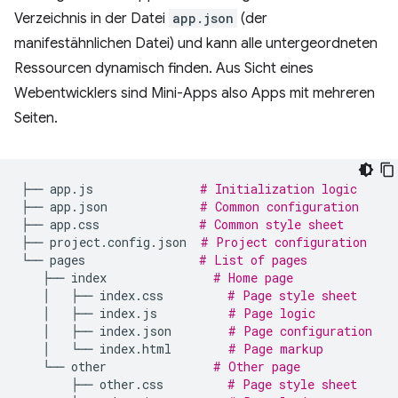
Verzeichnis in der Datei
app.json
(der
manifestähnlichen Datei) und kann alle untergeordneten
Ressourcen dynamisch finden. Aus Sicht eines
Webentwicklers sind Mini-Apps also Apps mit mehreren
Seiten.
├──
app.js
# Initialization logic
├──
app.json
# Common configuration
├──
app.css
# Common style sheet
├──
project.config.json
# Project configuration
└──
pages
# List of pages
├──
index
# Home page
│
├──
index.css
# Page style sheet
│
├──
index.js
# Page logic
│
├──
index.json
# Page configuration
│
└──
index.html
# Page markup
└──
other
# Other page
├──
other.css
# Page style sheet