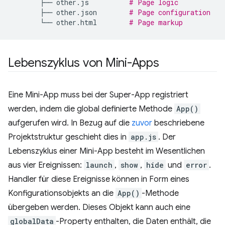
├──
other.js
# Page logic
├──
other.json
# Page configuration
└──
other.html
# Page markup
Lebenszyklus von Mini-Apps
Eine Mini-App muss bei der Super-App registriert
werden, indem die global definierte Methode
App()
aufgerufen wird. In Bezug auf die
zuvor
beschriebene
Projektstruktur geschieht dies in
app.js
. Der
Lebenszyklus einer Mini-App besteht im Wesentlichen
aus vier Ereignissen:
launch
,
show
,
hide
und
error
.
Handler für diese Ereignisse können in Form eines
Konfigurationsobjekts an die
App()
-Methode
übergeben werden. Dieses Objekt kann auch eine
globalData
-Property enthalten, die Daten enthält, die