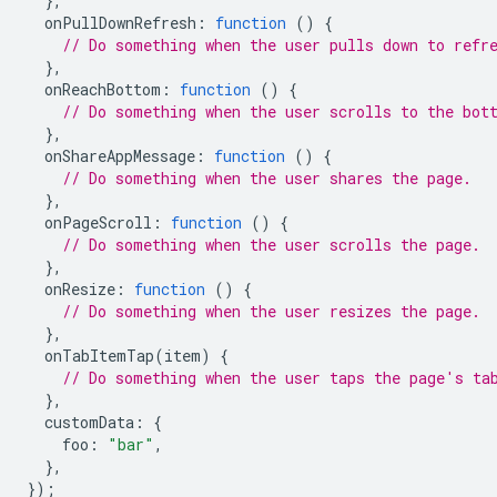
},
onPullDownRefresh
:
function
()
{
// Do something when the user pulls down to refr
},
onReachBottom
:
function
()
{
// Do something when the user scrolls to the bot
},
onShareAppMessage
:
function
()
{
// Do something when the user shares the page.
},
onPageScroll
:
function
()
{
// Do something when the user scrolls the page.
},
onResize
:
function
()
{
// Do something when the user resizes the page.
},
onTabItemTap
(
item
)
{
// Do something when the user taps the page's ta
},
customData
:
{
foo
:
"bar"
,
},
});