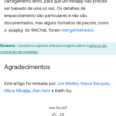
carregamento lento, para que um miniapp não precise
ser baixado de uma só vez. Os detalhes de
empacotamento são particulares e não são
documentados, mas alguns formatos de pacote, como
o
wxapkg
do WeChat, foram
reengenheirados
.
Sucesso
: o próximo capítulo oferece insights sobre o
esforço de
ronização de miniapps
.
Agradecimentos
Este artigo foi revisado por
Joe Medley
,
Kayce Basques
,
Milica Mihajlija
,
Alan Kent
e Keith Gu.
Isso foi útil?