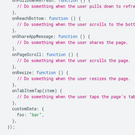
onPullDownRefresh
:
function
()
{
// Do something when the user pulls down to refr
},
onReachBottom
:
function
()
{
// Do something when the user scrolls to the bot
},
onShareAppMessage
:
function
()
{
// Do something when the user shares the page.
},
onPageScroll
:
function
()
{
// Do something when the user scrolls the page.
},
onResize
:
function
()
{
// Do something when the user resizes the page.
},
onTabItemTap
(
item
)
{
// Do something when the user taps the page's ta
},
customData
:
{
foo
:
"bar"
,
},
});