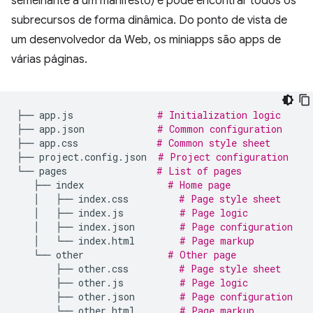
semelhante a um manifesto) e pode encontrar todos os
subrecursos de forma dinâmica. Do ponto de vista de
um desenvolvedor da Web, os miniapps são apps de
várias páginas.
├──
app.js
# Initialization logic
├──
app.json
# Common configuration
├──
app.css
# Common style sheet
├──
project.config.json
# Project configuration
└──
pages
# List of pages
├──
index
# Home page
│
├──
index.css
# Page style sheet
│
├──
index.js
# Page logic
│
├──
index.json
# Page configuration
│
└──
index.html
# Page markup
└──
other
# Other page
├──
other.css
# Page style sheet
├──
other.js
# Page logic
├──
other.json
# Page configuration
└──
other.html
# Page markup