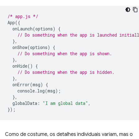
/* app.js */
App
({
onLaunch
(
options
)
{
// Do something when the app is launched initial
},
onShow
(
options
)
{
// Do something when the app is shown.
},
onHide
()
{
// Do something when the app is hidden.
},
onError
(
msg
)
{
console
.
log
(
msg
);
},
globalData
:
"I am global data"
,
});
Como de costume, os detalhes individuais variam, mas o