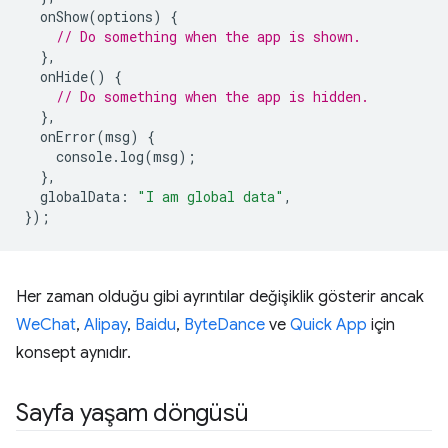
onShow
(
options
)
{
// Do something when the app is shown.
},
onHide
()
{
// Do something when the app is hidden.
},
onError
(
msg
)
{
console
.
log
(
msg
);
},
globalData
:
"I am global data"
,
});
Her zaman olduğu gibi ayrıntılar değişiklik gösterir ancak
WeChat
,
Alipay
,
Baidu
,
ByteDance
ve
Quick App
için
konsept aynıdır.
Sayfa yaşam döngüsü