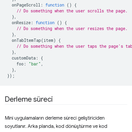
onPageScroll
:
function
()
{
// Do something when the user scrolls the page.
},
onResize
:
function
()
{
// Do something when the user resizes the page.
},
onTabItemTap
(
item
)
{
// Do something when the user taps the page's ta
},
customData
:
{
foo
:
"bar"
,
},
});
Derleme süreci
Mini uygulamaların derleme süreci geliştiriciden
soyutlanır. Arka planda, kod dönüştürme ve kod