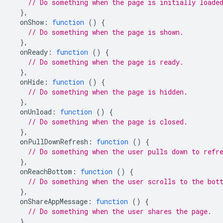
// Do something when the page is initially loade
},
onShow
:
function
()
{
// Do something when the page is shown.
},
onReady
:
function
()
{
// Do something when the page is ready.
},
onHide
:
function
()
{
// Do something when the page is hidden.
},
onUnload
:
function
()
{
// Do something when the page is closed.
},
onPullDownRefresh
:
function
()
{
// Do something when the user pulls down to refr
},
onReachBottom
:
function
()
{
// Do something when the user scrolls to the bot
},
onShareAppMessage
:
function
()
{
// Do something when the user shares the page.
},