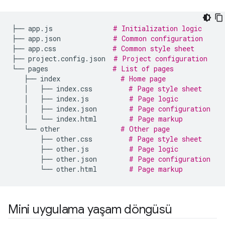
├──
app.js
# Initialization logic
├──
app.json
# Common configuration
├──
app.css
# Common style sheet
├──
project.config.json
# Project configuration
└──
pages
# List of pages
├──
index
# Home page
│
├──
index.css
# Page style sheet
│
├──
index.js
# Page logic
│
├──
index.json
# Page configuration
│
└──
index.html
# Page markup
└──
other
# Other page
├──
other.css
# Page style sheet
├──
other.js
# Page logic
├──
other.json
# Page configuration
└──
other.html
# Page markup
Mini uygulama yaşam döngüsü