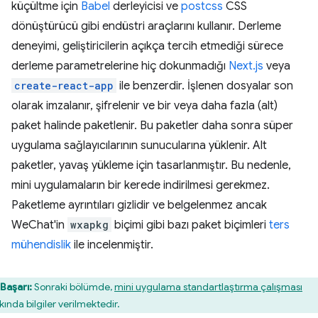
küçültme için
Babel
derleyicisi ve
postcss
CSS
dönüştürücü gibi endüstri araçlarını kullanır. Derleme
deneyimi, geliştiricilerin açıkça tercih etmediği sürece
derleme parametrelerine hiç dokunmadığı
Next.js
veya
create-react-app
ile benzerdir. İşlenen dosyalar son
olarak imzalanır, şifrelenir ve bir veya daha fazla (alt)
paket halinde paketlenir. Bu paketler daha sonra süper
uygulama sağlayıcılarının sunucularına yüklenir. Alt
paketler, yavaş yükleme için tasarlanmıştır. Bu nedenle,
mini uygulamaların bir kerede indirilmesi gerekmez.
Paketleme ayrıntıları gizlidir ve belgelenmez ancak
WeChat'in
wxapkg
biçimi gibi bazı paket biçimleri
ters
mühendislik
ile incelenmiştir.
Başarı:
Sonraki bölümde,
mini uygulama standartlaştırma çalışması
kında bilgiler verilmektedir.