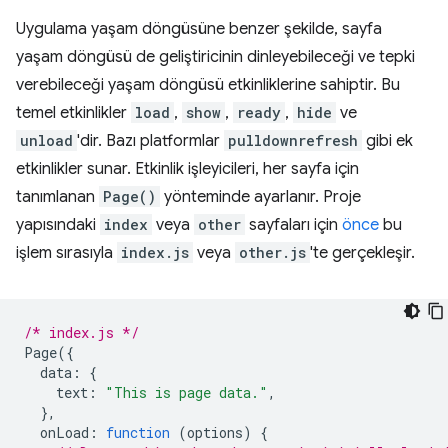
Uygulama yaşam döngüsüne benzer şekilde, sayfa
yaşam döngüsü de geliştiricinin dinleyebileceği ve tepki
verebileceği yaşam döngüsü etkinliklerine sahiptir. Bu
temel etkinlikler
load
,
show
,
ready
,
hide
ve
unload
'dir. Bazı platformlar
pulldownrefresh
gibi ek
etkinlikler sunar. Etkinlik işleyicileri, her sayfa için
tanımlanan
Page()
yönteminde ayarlanır. Proje
yapısındaki
index
veya
other
sayfaları için
önce
bu
işlem sırasıyla
index.js
veya
other.js
'te gerçekleşir.
/* index.js */
Page
({
data
:
{
text
:
"This is page data."
,
},
onLoad
:
function
(
options
)
{