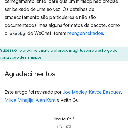
carregamento lento, para que um miniapp não precise
ser baixado de uma só vez. Os detalhes de
empacotamento são particulares e não são
documentados, mas alguns formatos de pacote, como
o
wxapkg
do WeChat, foram
reengenheirados
.
Sucesso
: o próximo capítulo oferece insights sobre o
esforço de
ronização de miniapps
.
Agradecimentos
Este artigo foi revisado por
Joe Medley
,
Kayce Basques
,
Milica Mihajlija
,
Alan Kent
e Keith Gu.
Isso foi útil?