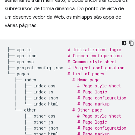
semelhante a um manifesto) e pode encontrar todos os
subrecursos de forma dinâmica. Do ponto de vista de
um desenvolvedor da Web, os miniapps são apps de
várias páginas.
├──
app.js
# Initialization logic
├──
app.json
# Common configuration
├──
app.css
# Common style sheet
├──
project.config.json
# Project configuration
└──
pages
# List of pages
├──
index
# Home page
│
├──
index.css
# Page style sheet
│
├──
index.js
# Page logic
│
├──
index.json
# Page configuration
│
└──
index.html
# Page markup
└──
other
# Other page
├──
other.css
# Page style sheet
├──
other.js
# Page logic
├──
other.json
# Page configuration
└──
other.html
# Page markup