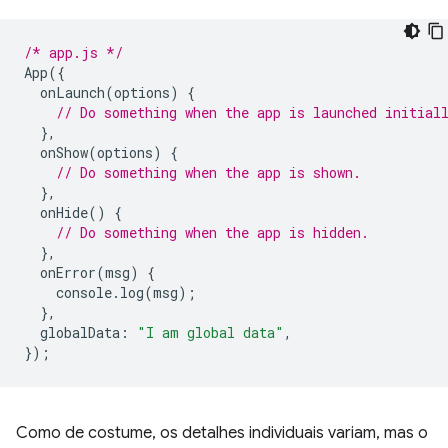
/* app.js */
App
({
onLaunch
(
options
)
{
// Do something when the app is launched initial
},
onShow
(
options
)
{
// Do something when the app is shown.
},
onHide
()
{
// Do something when the app is hidden.
},
onError
(
msg
)
{
console
.
log
(
msg
);
},
globalData
:
"I am global data"
,
});
Como de costume, os detalhes individuais variam, mas o