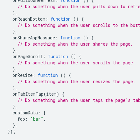
onPullDownRefresh
:
function
()
{
// Do something when the user pulls down to refr
},
onReachBottom
:
function
()
{
// Do something when the user scrolls to the bot
},
onShareAppMessage
:
function
()
{
// Do something when the user shares the page.
},
onPageScroll
:
function
()
{
// Do something when the user scrolls the page.
},
onResize
:
function
()
{
// Do something when the user resizes the page.
},
onTabItemTap
(
item
)
{
// Do something when the user taps the page's ta
},
customData
:
{
foo
:
"bar"
,
},
});