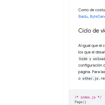
Como de costumb
Baidu
,
ByteDan
Ciclo de v
Al igual que el 
los que el desa
hide
y
unloa
configuración d
página. Para la
o
other.js
, r
/* index.js */
Page
({