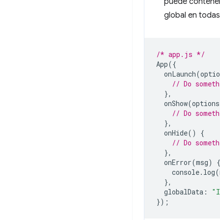
puede contene
global en todas
/* app.js */
App
({
onLaunch
(
optio
// Do someth
},
onShow
(
options
// Do someth
},
onHide
()
{
// Do someth
},
onError
(
msg
)
console
.
log
(
},
globalData
:
"I
});