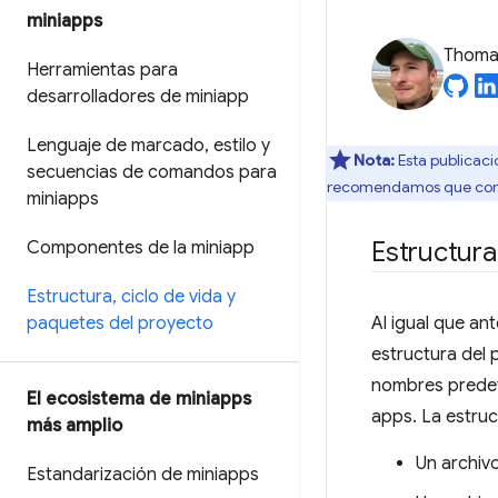
miniapps
Thomas
Herramientas para
desarrolladores de miniapp
Lenguaje de marcado
,
estilo y
Nota:
Esta publicaci
secuencias de comandos para
recomendamos que comi
miniapps
Estructura
Componentes de la miniapp
Estructura
,
ciclo de vida y
paquetes del proyecto
Al igual que an
estructura del 
nombres predet
El ecosistema de miniapps
apps. La estruc
más amplio
Un archivo
Estandarización de miniapps