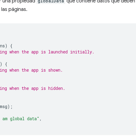
r una propiedad
globalData
que contiene datos que deben 
 las páginas.
ns
)
{
ing when the app is launched initially.
)
{
ing when the app is shown.
ing when the app is hidden.
{
msg
);
 am global data"
,