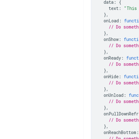
data
:
{
text
:
"This 
},
onLoad
:
functi
// Do someth
},
onShow
:
functi
// Do someth
},
onReady
:
funct
// Do someth
},
onHide
:
functi
// Do someth
},
onUnload
:
func
// Do someth
},
onPullDownRefr
// Do someth
},
onReachBottom
:
// Do someth