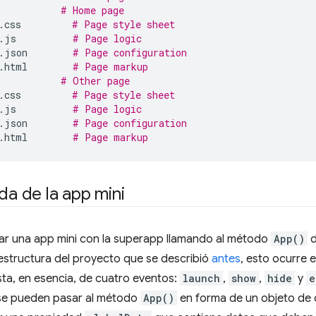
# Home page
.css
# Page style sheet
.js
# Page logic
.json
# Page configuration
.html
# Page markup
# Other page
.css
# Page style sheet
.js
# Page logic
.json
# Page configuration
.html
# Page markup
ida de la app mini
rar una app mini con la superapp llamando al método
App()
d
 estructura del proyecto que se describió
antes
, esto ocurre 
sta, en esencia, de cuatro eventos:
launch
,
show
,
hide
y
e
se pueden pasar al método
App()
en forma de un objeto de 