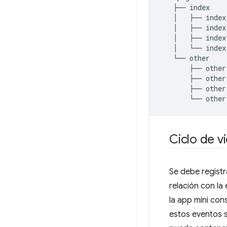
├──
index
│
├──
index
│
├──
index
│
├──
index
│
└──
index
└──
other
├──
other
├──
other
├──
other
└──
other
Ciclo de v
Se debe regist
relación con la
la app mini con
estos eventos 