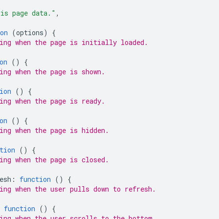
is page data."
,
on
(
options
)
{
ing when the page is initially loaded.
on
()
{
ing when the page is shown.
ion
()
{
ing when the page is ready.
on
()
{
ing when the page is hidden.
tion
()
{
ing when the page is closed.
esh
:
function
()
{
ing when the user pulls down to refresh.
function
()
{
ing when the user scrolls to the bottom.