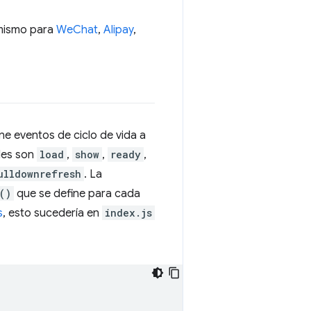
 mismo para
WeChat
,
Alipay
,
iene eventos de ciclo de vida a
ales son
load
,
show
,
ready
,
ulldownrefresh
. La
()
que se define para cada
s
, esto sucedería en
index.js