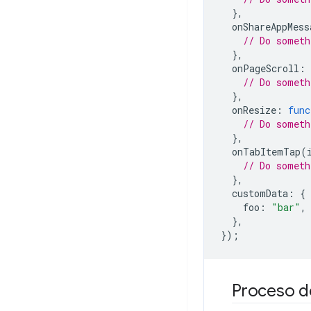
},
onShareAppMess
// Do someth
},
onPageScroll
:
// Do someth
},
onResize
:
func
// Do someth
},
onTabItemTap
(
// Do someth
},
customData
:
{
foo
:
"bar"
,
},
});
Proceso d