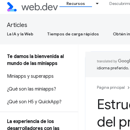
Recursos
Descubrim
Articles
La IA y la Web
Tiempos de carga rápidos
Obtén in
Te damos la bienvenida al
mundo de las miniapps
idioma preferido.
Miniapps y superapps
Página principal
¿Qué son las miniapps?
Estru
¿Qué son H5 y Quick
App?
del p
La experiencia de los
desarrolladores con las