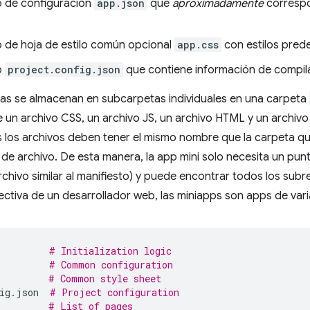
o de configuración
app.json
que
aproximadamente
corresp
o de hoja de estilo común opcional
app.css
con estilos pred
o
project.config.json
que contiene información de compil
nas se almacenan en subcarpetas individuales en una carpeta
 un archivo CSS, un archivo JS, un archivo HTML y un archiv
 los archivos deben tener el mismo nombre que la carpeta qu
 de archivo. De esta manera, la app mini solo necesita un punte
rchivo similar al manifiesto) y puede encontrar todos los sub
ctiva de un desarrollador web, las miniapps son apps de vari
# Initialization logic
# Common configuration
# Common style sheet
ig.json
# Project configuration
# List of pages