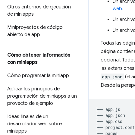
Un archiv
Otros entornos de ejecución
web
.
de miniapps
Un archiv
Miniproyectos de código
Un archiv
abierto de app
Todas las pági
página contiene
Cómo obtener información
opcional. Todos
con miniapps
las extensiones
Cómo programar la miniapp
app.json
(el a
Desde la perspe
Aplicar los principios de
programación de miniapps a un
proyecto de ejemplo
├──
app.js
├──
app.json
Ideas finales de un
├──
app.css
desarrollador web sobre
├──
project.conf
miniapps
└──
pages