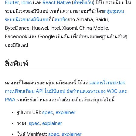
Flutter
,
Ionic
และ
React Native
(
สำหรับเว็บ
) ได้รับความนิยม ใน
ระบบนิเวศของมินิแอป เราเห็นความพยายามที่นำโดย
กลุ่มชุมชน
ระบบนิเวศของมินิแอป
ที่มี
สมาชิก
จาก Alibaba, Baidu,
ByteDance, Huawei, Intel, Xiaomi, China Mobile,
Facebook และ Google เป็นต้น เพื่อกำหนดมาตรฐานด้านต่างๆ
ของมินิแอป
สิ่งพิมพ์
ผลงานที่โดดเด่นของกลุ่มจนถึงตอนนี้ ได้แก่
เอกสารไวท์เปเปอร์
การเปรียบเทียบ API ในมินิแอป ข้อกำหนดเฉพาะของ W3C และ
PWA
รวมถึงข้อกำหนดและคำอธิบายเกี่ยวกับแง่มุมต่อไปนี้
รูปแบบ URI:
spec
,
explainer
วงจร:
spec
,
explainer
ไฟล์ Manifest:
spec
,
explainer