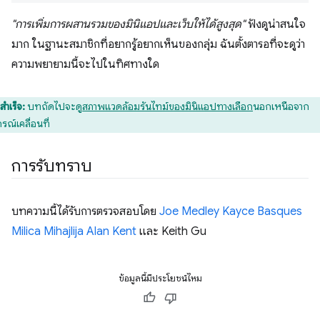
"การเพิ่มการผสานรวมของมินิแอปและเว็บให้ได้สูงสุด"
ฟังดูน่าสนใจ
มาก ในฐานะสมาชิกที่อยากรู้อยากเห็นของกลุ่ม ฉันตั้งตารอที่จะดูว่า
ความพยายามนี้จะไปในทิศทางใด
สำเร็จ:
บทถัดไปจะดู
สภาพแวดล้อมรันไทม์ของมินิแอปทางเลือก
นอกเหนือจาก
รณ์เคลื่อนที่
การรับทราบ
บทความนี้ได้รับการตรวจสอบโดย
Joe Medley
Kayce Basques
Milica Mihajlija
Alan Kent
และ Keith Gu
ข้อมูลนี้มีประโยชน์ไหม