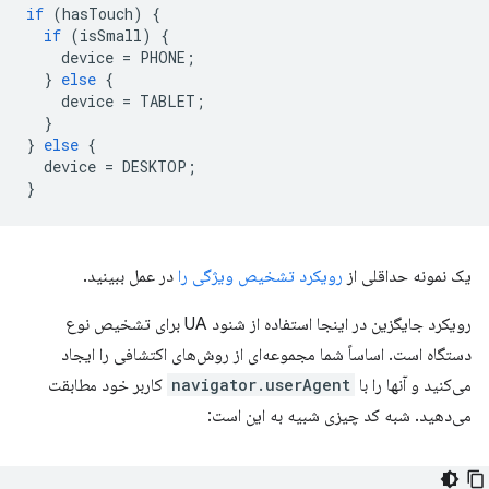
if
(
hasTouch
)
{
if
(
isSmall
)
{
device
=
PHONE
;
}
else
{
device
=
TABLET
;
}
}
else
{
device
=
DESKTOP
;
}
یک نمونه حداقلی از
رویکرد تشخیص ویژگی را
در عمل ببینید.
رویکرد جایگزین در اینجا استفاده از شنود UA برای تشخیص نوع
دستگاه است. اساساً شما مجموعه‌ای از روش‌های اکتشافی را ایجاد
می‌کنید و آنها را با
navigator.userAgent
کاربر خود مطابقت
می‌دهید. شبه کد چیزی شبیه به این است: