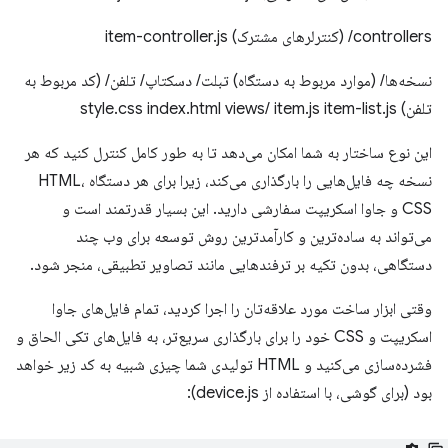
controllers/ (کنترلرهای مشترک) item-controller.js
نسخه‌ها/ (موارد مربوط به دستگاه) تبلت/ دسکتاپ/ تلفن/ (کد مربوط به
تلفن) style.css index.html views/ item.js item-list.js
این نوع ساختار به شما امکان می‌دهد تا به طور کامل کنترل کنید که هر
نسخه چه فایل‌هایی را بارگذاری می‌کند، زیرا برای هر دستگاه HTML،
CSS و جاوا اسکریپت سفارشی دارید. این بسیار قدرتمند است و
می‌تواند به ساده‌ترین و کارآمدترین روش توسعه برای وب چند
دستگاهی، بدون تکیه بر ترفندهایی مانند تصاویر تطبیقی، منجر شود.
وقتی ابزار ساخت مورد علاقه‌تان را اجرا کردید، تمام فایل‌های جاوا
اسکریپت و CSS خود را برای بارگذاری سریع‌تر، به فایل‌های تکی الحاق و
فشرده‌سازی می‌کنید و HTML تولیدی شما چیزی شبیه به کد زیر خواهد
بود (برای گوشی، با استفاده از device.js):