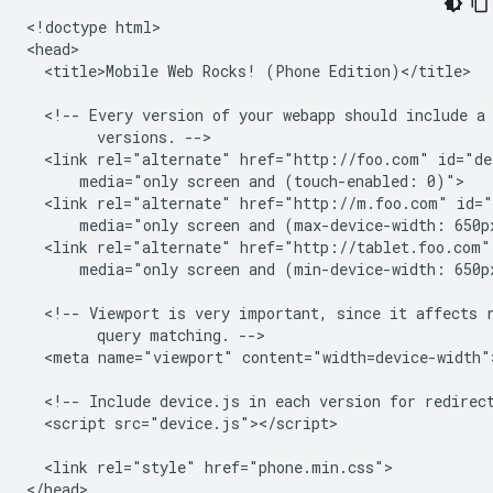
<!doctype html>

<head>

  <title>Mobile Web Rocks! (Phone Edition)</title>

  <!-- Every version of your webapp should include a 
        versions. -->

  <link rel="alternate" href="http://foo.com" id="des
      media="only screen and (touch-enabled: 0)">

  <link rel="alternate" href="http://m.foo.com" id="
      media="only screen and (max-device-width: 650px
  <link rel="alternate" href="http://tablet.foo.com" 
      media="only screen and (min-device-width: 650px
  <!-- Viewport is very important, since it affects r
        query matching. -->

  <meta name="viewport" content="width=device-width">
  <!-- Include device.js in each version for redirect
  <script src="device.js"></script>

  <link rel="style" href="phone.min.css">

</head>
