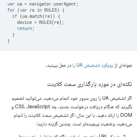
var
ua
=
navigator
.
userAgent
;
for
(
var
re
in
RULES
)
{
if
(
ua
.
match
(
re
))
{
device
=
RULES
[
re
];
return
;
}
}
نمونه‌ای از
رویکرد تشخیص UA را
در عمل ببینید.
نکته‌ای در مورد بارگذاری سمت کلاینت
اگر تشخیص UA را روی سرور خود انجام می‌دهید، می‌توانید تصمیم
بگیرید که هنگام دریافت درخواست جدید، چه CSS، JavaScript و
DOM را ارائه دهید. با این حال، اگر تشخیص سمت کلاینت را انجام
می‌دهید، وضعیت پیچیده‌تر است. چندین گزینه دارید:
به یک URL مخصوص نوع دستگاه که شامل نسخه مربوط