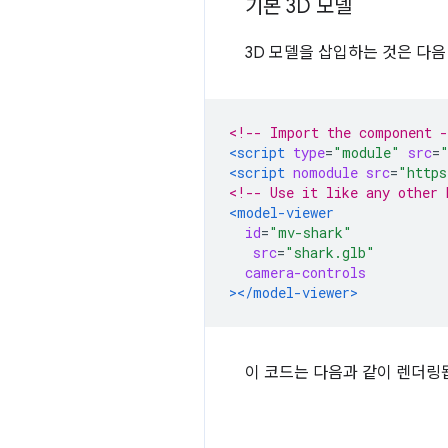
기본 3D 모델
3D 모델을 삽입하는 것은 다
<!-- Import the component -
<script
type
=
"module"
src
=
<script
nomodule
src
=
"https
<!-- Use it like any other 
<model-viewer
id
=
"mv-shark"
src
=
"shark.glb"
camera-controls
></model-viewer>
이 코드는 다음과 같이 렌더링