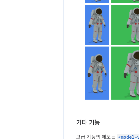
기타 기능
고급 기능의 데모는
<model-