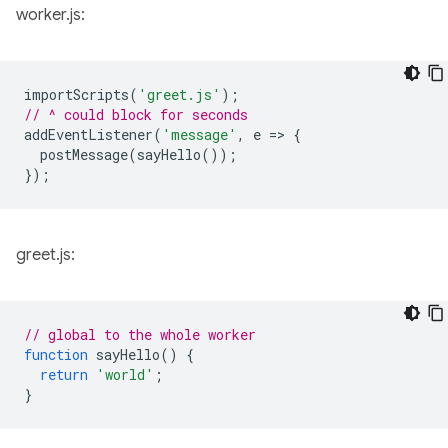
worker.js:
importScripts
(
'greet.js'
);
// ^ could block for seconds
addEventListener
(
'message'
,
e
=
>
{
postMessage
(
sayHello
());
});
greet.js:
// global to the whole worker
function
sayHello
()
{
return
'world'
;
}