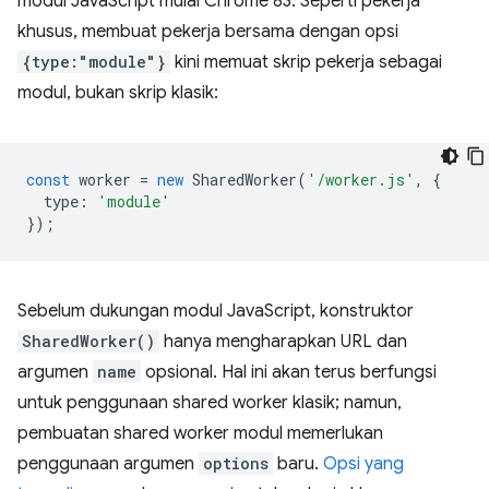
modul JavaScript mulai Chrome 83. Seperti pekerja
khusus, membuat pekerja bersama dengan opsi
{type:"module"}
kini memuat skrip pekerja sebagai
modul, bukan skrip klasik:
const
worker
=
new
SharedWorker
(
'/worker.js'
,
{
type
:
'module'
});
Sebelum dukungan modul JavaScript, konstruktor
SharedWorker()
hanya mengharapkan URL dan
argumen
name
opsional. Hal ini akan terus berfungsi
untuk penggunaan shared worker klasik; namun,
pembuatan shared worker modul memerlukan
penggunaan argumen
options
baru.
Opsi yang