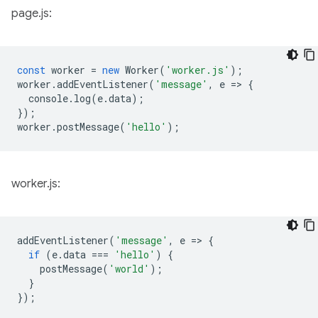
page.js:
const
worker
=
new
Worker
(
'worker.js'
);
worker
.
addEventListener
(
'message'
,
e
=
>
{
console
.
log
(
e
.
data
);
});
worker
.
postMessage
(
'hello'
);
worker.js:
addEventListener
(
'message'
,
e
=
>
{
if
(
e
.
data
===
'hello'
)
{
postMessage
(
'world'
);
}
});