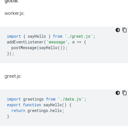
global.
worker.js:
import
{
sayHello
}
from
'./greet.js'
;
addEventListener
(
'message'
,
e
=
>
{
postMessage
(
sayHello
());
});
greet.js:
import
greetings
from
'./data.js'
;
export
function
sayHello
()
{
return
greetings
.
hello
;
}