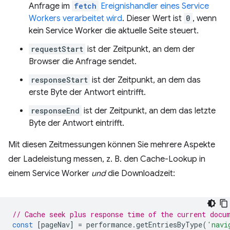
Anfrage im
fetch
Ereignishandler eines Service
Workers verarbeitet wird
. Dieser Wert ist
0
, wenn
kein Service Worker die aktuelle Seite steuert.
requestStart
ist der Zeitpunkt, an dem der
Browser die Anfrage sendet.
responseStart
ist der Zeitpunkt, an dem das
erste Byte der Antwort eintrifft.
responseEnd
ist der Zeitpunkt, an dem das letzte
Byte der Antwort eintrifft.
Mit diesen Zeitmessungen können Sie mehrere Aspekte
der Ladeleistung messen, z. B. den Cache-Lookup in
einem Service Worker
und
die Downloadzeit:
// Cache seek plus response time of the current docu
const
[
pageNav
]
=
performance
.
getEntriesByType
(
'navi