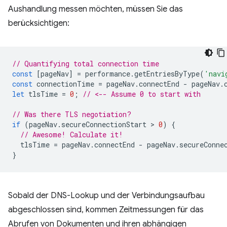
Aushandlung messen möchten, müssen Sie das
berücksichtigen:
// Quantifying total connection time
const
[
pageNav
]
=
performance
.
getEntriesByType
(
'navi
const
connectionTime
=
pageNav
.
connectEnd
-
pageNav
.
let
tlsTime
=
0
;
// <-- Assume 0 to start with
// Was there TLS negotiation?
if
(
pageNav
.
secureConnectionStart
 > 
0
)
{
// Awesome! Calculate it!
tlsTime
=
pageNav
.
connectEnd
-
pageNav
.
secureConne
}
Sobald der DNS-Lookup und der Verbindungsaufbau
abgeschlossen sind, kommen Zeitmessungen für das
Abrufen von Dokumenten und ihren abhängigen