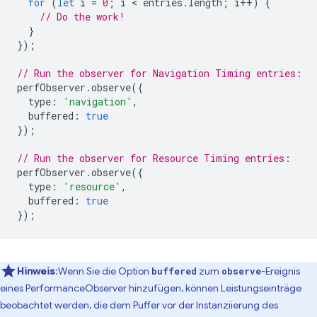
for
(
let
i
=
0
;
i
 < 
entries
.
length
;
i
++
)
{
// Do the work!
}
});
// Run the observer for Navigation Timing entries:
perfObserver
.
observe
({
type
:
'navigation'
,
buffered
:
true
});
// Run the observer for Resource Timing entries:
perfObserver
.
observe
({
type
:
'resource'
,
buffered
:
true
});
Hinweis
:Wenn Sie die Option
zum
-Ereignis
buffered
observe
eines PerformanceObserver hinzufügen, können Leistungseinträge
beobachtet werden, die dem Puffer vor der Instanziierung des