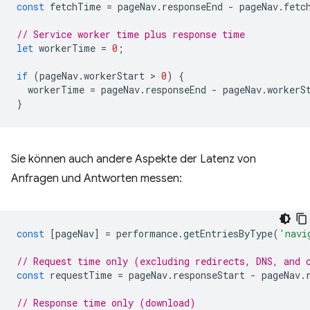
const
fetchTime
=
pageNav
.
responseEnd
-
pageNav
.
fetc
// Service worker time plus response time
let
workerTime
=
0
;
if
(
pageNav
.
workerStart
 > 
0
)
{
workerTime
=
pageNav
.
responseEnd
-
pageNav
.
workerS
}
Sie können auch andere Aspekte der Latenz von
Anfragen und Antworten messen:
const
[
pageNav
]
=
performance
.
getEntriesByType
(
'navi
// Request time only (excluding redirects, DNS, and 
const
requestTime
=
pageNav
.
responseStart
-
pageNav
.
// Response time only (download)