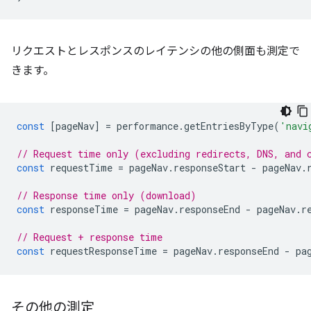
リクエストとレスポンスのレイテンシの他の側面も測定で
きます。
const
[
pageNav
]
=
performance
.
getEntriesByType
(
'navi
// Request time only (excluding redirects, DNS, and 
const
requestTime
=
pageNav
.
responseStart
-
pageNav
.
// Response time only (download)
const
responseTime
=
pageNav
.
responseEnd
-
pageNav
.
r
// Request + response time
const
requestResponseTime
=
pageNav
.
responseEnd
-
pa
その他の測定