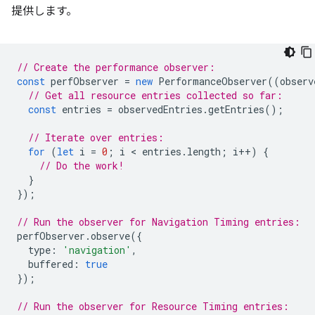
提供します。
// Create the performance observer:
const
perfObserver
=
new
PerformanceObserver
((
observ
// Get all resource entries collected so far:
const
entries
=
observedEntries
.
getEntries
();
// Iterate over entries:
for
(
let
i
=
0
;
i
 < 
entries
.
length
;
i
++
)
{
// Do the work!
}
});
// Run the observer for Navigation Timing entries:
perfObserver
.
observe
({
type
:
'navigation'
,
buffered
:
true
});
// Run the observer for Resource Timing entries: