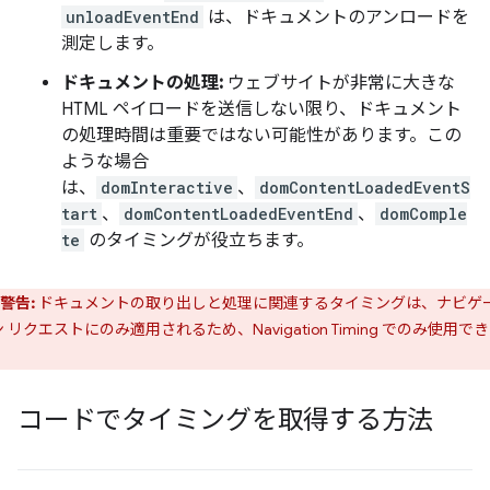
unloadEventEnd
は、ドキュメントのアンロードを
測定します。
ドキュメントの処理:
ウェブサイトが非常に大きな
HTML ペイロードを送信しない限り、ドキュメント
の処理時間は重要ではない可能性があります。この
ような場合
は、
domInteractive
、
domContentLoadedEventS
tart
、
domContentLoadedEventEnd
、
domComple
te
のタイミングが役立ちます。
警告:
ドキュメントの取り出しと処理に関連するタイミングは、ナビゲ
 リクエストにのみ適用されるため、Navigation Timing でのみ使用で
。
コードでタイミングを取得する方法