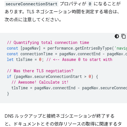
secureConnectionStart
プロパティが
0
になることが
あります。TLS ネゴシエーション時間を測定する場合は、
次の点に注意してください。
// Quantifying total connection time
const
[
pageNav
]
=
performance
.
getEntriesByType
(
'navi
const
connectionTime
=
pageNav
.
connectEnd
-
pageNav
.
let
tlsTime
=
0
;
// <-- Assume 0 to start with
// Was there TLS negotiation?
if
(
pageNav
.
secureConnectionStart
 > 
0
)
{
// Awesome! Calculate it!
tlsTime
=
pageNav
.
connectEnd
-
pageNav
.
secureConne
}
DNS ルックアップと接続ネゴシエーションが終了する
と、ドキュメントとその依存リソースの取得に関連するタ