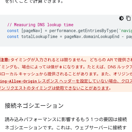
を引くことで計算できます。
// Measuring DNS lookup time
const
[
pageNav
]
=
performance
.
getEntriesByType
(
'navi
const
totalLookupTime
=
pageNav
.
domainLookupEnd
-
pa
注意:
タイミングが入力されるとは限りません。
どちらの API で提供さ
イミングも、場合によっては値が
になります。たとえば、DNS ルック
0
はローカル キャッシュから提供されることがあります。また、オリジン
レスポンス ヘッダーを設定していない場合、クロ
ing-Allow-Origin
ジン リクエストのタイミングは使用できないことがあります
。
接続ネゴシエーション
読み込みパフォーマンスに影響するもう 1 つの要因は接続
ネゴシエーションです。これは、ウェブサーバーに接続す