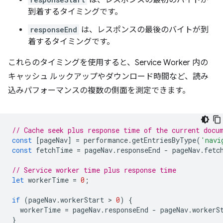
は、レスポンスの最初のバイトが
到着するタイミングです。
responseEnd
は、レスポンスの最後のバイトが到
着するタイミングです。
これらのタイミングを使用すると、Service Worker 内の
キャッシュ ルックアップやダウンロード時間など、読み
込みパフォーマンスの複数の側面を測定できます。
// Cache seek plus response time of the current docu
const
[
pageNav
]
=
performance
.
getEntriesByType
(
'navi
const
fetchTime
=
pageNav
.
responseEnd
-
pageNav
.
fetc
// Service worker time plus response time
let
workerTime
=
0
;
if
(
pageNav
.
workerStart
 > 
0
)
{
workerTime
=
pageNav
.
responseEnd
-
pageNav
.
workerS
}