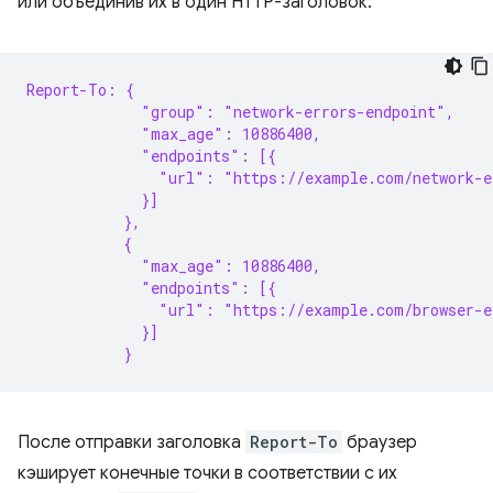
или объединив их в один HTTP-заголовок:
Report-To: {
             "group": "network-errors-endpoint",
             "max_age": 10886400,
             "endpoints": [{
               "url": "https://example.com/network-e
             }]
           },
           {
             "max_age": 10886400,
             "endpoints": [{
               "url": "https://example.com/browser-e
             }]
           }
После отправки заголовка
Report-To
браузер
кэширует конечные точки в соответствии с их