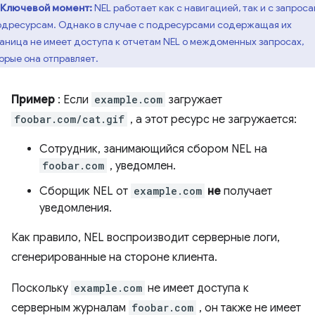
Ключевой момент:
NEL работает как с навигацией, так и с запрос
одресурсам. Однако в случае с подресурсами содержащая их
аница не имеет доступа к отчетам NEL о междоменных запросах,
орые она отправляет.
Пример
: Если
example.com
загружает
foobar.com/cat.gif
, а этот ресурс не загружается:
Сотрудник, занимающийся сбором NEL на
foobar.com
, уведомлен.
Сборщик NEL от
example.com
не
получает
уведомления.
Как правило, NEL воспроизводит серверные логи,
сгенерированные на стороне клиента.
Поскольку
example.com
не имеет доступа к
серверным журналам
foobar.com
, он также не имеет