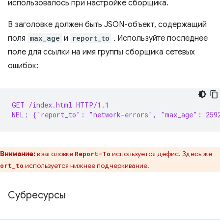
использовалось при настройке сборщика.
В заголовке должен быть JSON-объект, содержащий
поля
max_age
и
report_to
. Используйте последнее
поле для ссылки на имя группы сборщика сетевых
ошибок:
GET /index.html HTTP/1.1
NEL: {"report_to": "network-errors", "max_age": 259
Внимание:
в заголовке
используется дефис. Здесь же
Report-To
используется нижнее подчеркивание.
ort_to
Субресурсы