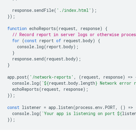
response
.
sendFile
(
'./index.html'
);
});
function
echoReports
(
request
,
response
)
{
// Record report in server logs or otherwise proces
for
(
const
report
of
request
.
body
)
{
console
.
log
(
report
.
body
);
}
response
.
send
(
request
.
body
);
}
app
.
post
(
'/network-reports'
,
(
request
,
response
)
=
>
console
.
log
(
`
${
request
.
body
.
length
}
 Network error 
echoReports
(
request
,
response
);
});
const
listener
=
app
.
listen
(
process
.
env
.
PORT
,
()
=
>
console
.
log
(
`Your app is listening on port 
${
liste
});