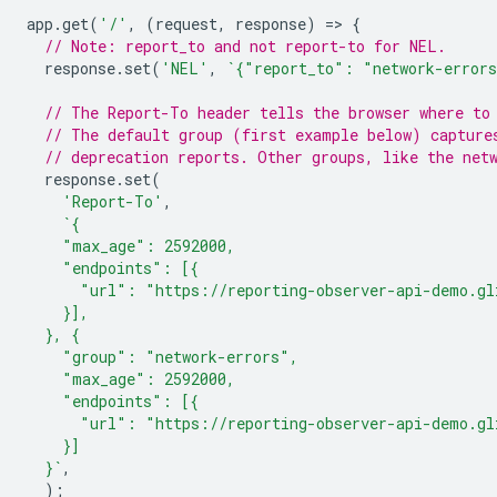
app
.
get
(
'/'
,
(
request
,
response
)
=
>
{
// Note: report_to and not report-to for NEL.
response
.
set
(
'NEL'
,
`{"report_to": "network-error
// The Report-To header tells the browser where to
// The default group (first example below) capture
// deprecation reports. Other groups, like the net
response
.
set
(
'Report-To'
,
`{
    "max_age": 2592000,
    "endpoints": [{
      "url": "https://reporting-observer-api-demo.gl
    }],
  }, {
    "group": "network-errors",
    "max_age": 2592000,
    "endpoints": [{
      "url": "https://reporting-observer-api-demo.gl
    }]
  }`
,
);