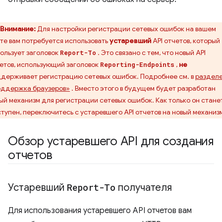
Внимание:
Для настройки регистрации сетевых ошибок на вашем
те вам потребуется использовать
устаревший
API отчетов, который
ользует заголовок
. Это связано с тем, что новый API
Report-To
етов, использующий заголовок
,
не
Reporting-Endpoints
держивает регистрацию сетевых ошибок. Подробнее см. в
раздел
ддержка браузеров»
. Вместо этого в будущем будет разработан
ый механизм для регистрации сетевых ошибок. Как только он стане
тупен, переключитесь с устаревшего API отчетов на новый механиз
Обзор устаревшего API для создания
отчетов
Устаревший
Report-To
получателя
Для использования устаревшего API отчетов вам