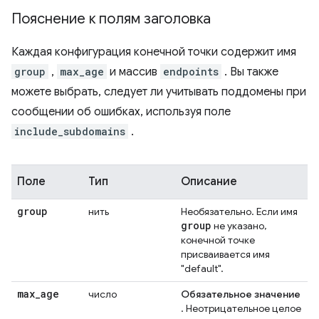
Пояснение к полям заголовка
Каждая конфигурация конечной точки содержит имя
group
,
max_age
и массив
endpoints
. Вы также
можете выбрать, следует ли учитывать поддомены при
сообщении об ошибках, используя поле
include_subdomains
.
Поле
Тип
Описание
group
нить
Необязательно. Если имя
group
не указано,
конечной точке
присваивается имя
"default".
max
_
age
число
Обязательное значение
. Неотрицательное целое