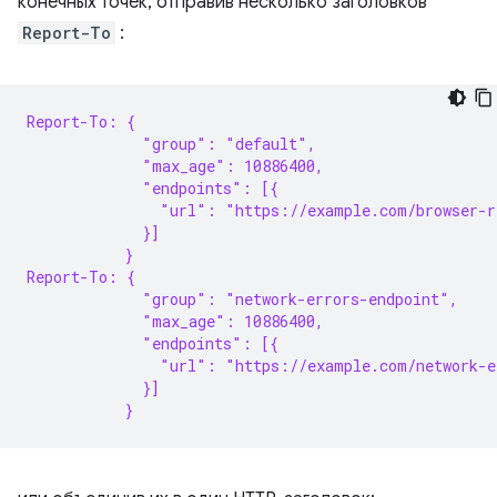
конечных точек, отправив несколько заголовков
Report-To
:
Report-To: {
             "group": "default",
             "max_age": 10886400,
             "endpoints": [{
               "url": "https://example.com/browser-r
             }]
           }
Report-To: {
             "group": "network-errors-endpoint",
             "max_age": 10886400,
             "endpoints": [{
               "url": "https://example.com/network-e
             }]
           }