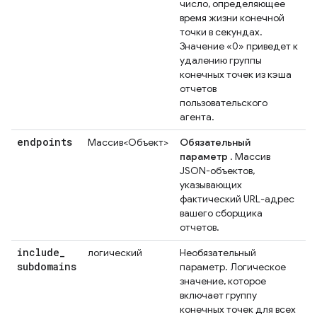
число, определяющее
время жизни конечной
точки в секундах.
Значение «0» приведет к
удалению группы
конечных точек из кэша
отчетов
пользовательского
агента.
endpoints
Массив<Объект>
Обязательный
параметр
. Массив
JSON-объектов,
указывающих
фактический URL-адрес
вашего сборщика
отчетов.
include
_
логический
Необязательный
subdomains
параметр. Логическое
значение, которое
включает группу
конечных точек для всех