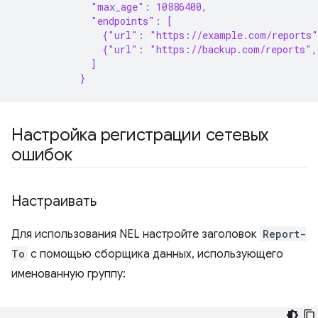
             "max_age": 10886400,
             "endpoints": [
               {"url": "https://example.com/reports
               {"url": "https://backup.com/reports",
             ]
           }
Настройка регистрации сетевых
ошибок
Настраивать
Для использования NEL настройте заголовок
Report-
To
с помощью сборщика данных, использующего
именованную группу: