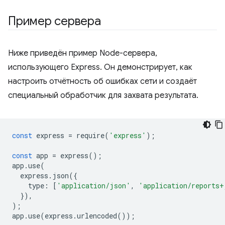
Пример сервера
Ниже приведён пример Node-сервера,
использующего Express. Он демонстрирует, как
настроить отчётность об ошибках сети и создаёт
специальный обработчик для захвата результата.
const
express
=
require
(
'express'
);
const
app
=
express
();
app
.
use
(
express
.
json
({
type
:
[
'application/json'
,
'application/reports+
}),
);
app
.
use
(
express
.
urlencoded
());