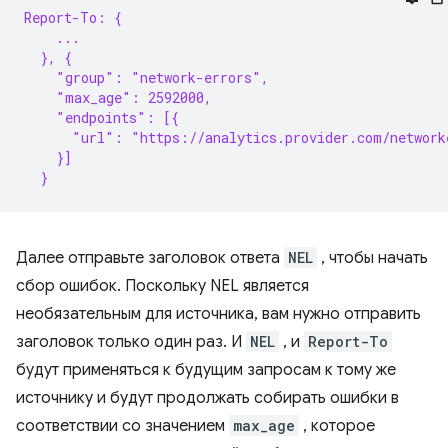
Report-To: {
    ...
  }, {
    "group": "network-errors",
    "max_age": 2592000,
    "endpoints": [{
      "url": "https://analytics.provider.com/network
    }]
  }
Далее отправьте заголовок ответа
NEL
, чтобы начать
сбор ошибок. Поскольку NEL является
необязательным для источника, вам нужно отправить
заголовок только один раз. И
NEL
, и
Report-To
будут применяться к будущим запросам к тому же
источнику и будут продолжать собирать ошибки в
соответствии со значением
max_age
, которое