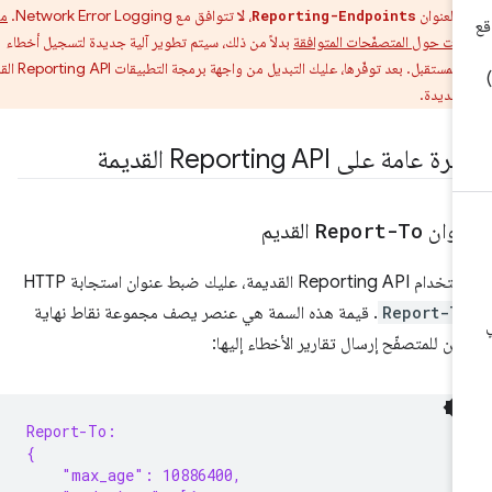
 العنوان
،
لا
تتوافق مع Network Error Logging.
مزيد
Reporting-Endpoints
مات حول المتصفّحات المتوافقة
بدلاً من ذلك، سيتم تطوير آلية جديدة لتسجيل أخطاء
الشبكة في المستقبل. بعد توفّرها، عليك التبديل من واجهة برمجة التطبيقات Reporting API القديمة
الجديدة.
ة عامة على Reporting API القديمة
نوان
Report-To
القديم
 Reporting API القديمة، عليك ضبط عنوان استجابة HTTP
Report-T
. قيمة هذه السمة هي عنصر يصف مجموعة نقاط نهاية
كن للمتصفّح إرسال تقارير الأخطاء إليها:
Report-To:
{
    "max_age": 10886400,