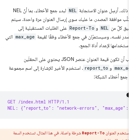
د ذلك، أرسِل عنوان الاستجابة
NEL
لبدء جمع الأخطاء. بما أنّ NEL
طلّب موافقة المصدر، ما عليك سوى إرسال العنوان مرة واحدة. سيتم
بيق كلّ من
NEL
و
Report-To
على الطلبات المستقبلية إلى
مصدر نفسه، وسيستمرّان في جمع الأخطاء وفقًا لقيمة
max_age
التي
 استخدامها لإعداد أداة الجمع.
 أن تكون قيمة العنوان عنصر JSON يحتوي على الحقلَين
max_ag
و
report_to
. استخدِم الأخير للإشارة إلى اسم مجموعة
اة جمع أخطاء الشبكة:
GET /index.html HTTP/1.1
NEL: {"report_to": "network-errors", "max_age": 
:
يستخدم العنوان
شرطة واصلة. في هذا المثال، تستخدم السمة
Report-To