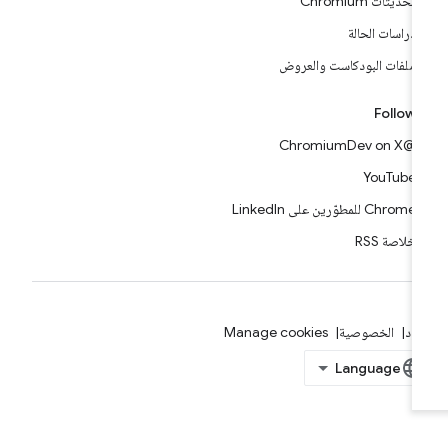
تحديثات Chromium
دراسات الحالة
ملفات البودكاست والعروض
Follow
@ChromiumDev on X
YouTube
Chrome للمطوّرين على LinkedIn
خلاصة RSS
بنود
الخصوصية
Manage cookies