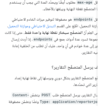
حقل
max-age
مطلوب أيضًا ويحدّد المدة التي يجب أن يستخدم
ها المتصفّح نقطة النهاية ويبلغها بالأخطاء.
حقل
endpoints
هو مصفوفة لتوفير ميزات الخادم الاحتياطي
وازنة التحميل. اطّلِع على القسم
التبديل الاحتياطي وموازنة التحميل
.
رجى العِلم أنّ
المتصفّح سيختار نقطة نهاية واحدة فقط
، حتى إذا كانت
مجموعة تسرد عدة أدوات جمع في
endpoints
. إذا أردت إرسال
رير إلى عدة خوادم في آنٍ واحد، عليك أن تطلب من الخلفية إعادة
جيه التقارير.
ف يرسل المتصفّح التقارير؟
مّع المتصفّح التقارير بشكل دوري ويرسلها إلى نقاط نهاية إعداد
تقارير التي تحدّدها.
رسال التقارير، يرسل المتصفّح طلب
POST
يتضمّن
Content-
Type: application/reports+jso
ونصًا يتضمّن مصفوفة