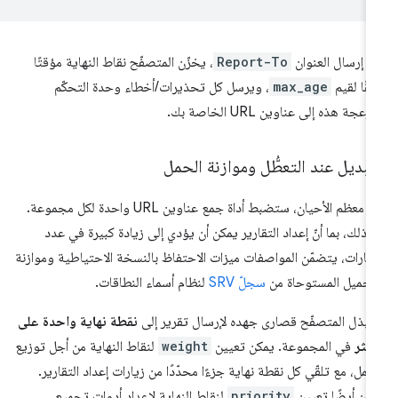
د إرسال العنوان
Report-To
، يخزّن المتصفّح نقاط النهاية مؤقتًا
قًا لقيم
max_age
، ويرسل كل تحذيرات/أخطاء وحدة التحكّم
زعجة هذه إلى عناوين URL الخاصة بك.
تبديل عند التعطُّل وموازنة الحمل
في معظم الأحيان، ستضبط أداة جمع عناوين URL واحدة لكل مجموعة.
 ذلك، بما أنّ إعداد التقارير يمكن أن يؤدي إلى زيادة كبيرة في عدد
زيارات، يتضمّن المواصفات ميزات الاحتفاظ بالنسخة الاحتياطية وموازنة
تحميل المستوحاة من
سجلّ SRV
لنظام أسماء النطاقات.
بذل المتصفّح قصارى جهده لإرسال تقرير إلى
نقطة نهاية واحدة على
أكثر
في المجموعة. يمكن تعيين
weight
لنقاط النهاية من أجل توزيع
حمل، مع تلقّي كل نقطة نهاية جزءًا محدّدًا من زيارات إعداد التقارير.
كن أيضًا تعيين
priority
لنقاط النهاية لإعداد أدوات تجميع