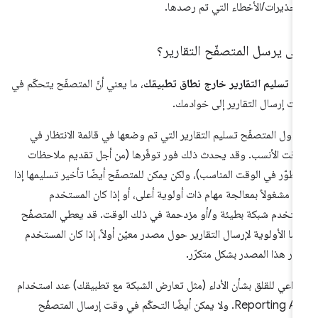
تحذيرات/الأخطاء التي تم رصدها.
ى يرسل المتصفّح التقارير؟
م تسليم التقارير خارج نطاق تطبيقك
، ما يعني أنّ المتصفّح يتحكّم في
ت إرسال التقارير إلى خوادمك.
اول المتصفّح تسليم التقارير التي تم وضعها في قائمة الانتظار في
وقت الأنسب. وقد يحدث ذلك فور توفّرها (من أجل تقديم ملاحظات
مطوّر في الوقت المناسب)، ولكن يمكن للمتصفّح أيضًا تأخير تسليمها إذا
ن مشغولاً بمعالجة مهام ذات أولوية أعلى، أو إذا كان المستخدم
تخدم شبكة بطيئة و/أو مزدحمة في ذلك الوقت. قد يعطي المتصفّح
ضًا الأولوية لإرسال التقارير حول مصدر معيّن أولاً، إذا كان المستخدم
ور هذا المصدر بشكل متكرّر.
 داعي للقلق بشأن الأداء (مثل تعارض الشبكة مع تطبيقك) عند استخدام
Reporting API. ولا يمكن أيضًا التحكّم في وقت إرسال المتصفّح