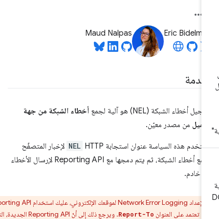
Maud Nalpas
Eric Bidelm
قدمة
يل أخطاء الشبكة (NEL) هو آلية لجمع
أخطاء الشبكة من جهة
عميل
من مصدر معيّن.
تخدم هذه السياسة عنوان استجابة HTTP
NEL
لإخبار المتصفّح
بجمع أخطاء الشبكة، ثم يتم دمجها مع Reporting API لإرسال الأخطاء
ى خادم.
:
لإعداد Network Error Logging لموقعك الإلكتروني، عليك استخدام Reporting API
ي تعتمد على العنوان
. ويرجع ذلك إلى أنّ Reporting API الجديدة، التي
Report-To