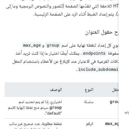
HTTP اللاحقة التي تقدّمها الصفحة (للصور والنصوص البرمجية وما إلى
ك). يتم إعداد الضبط أثناء الرد على الصفحة الرئيسية.
رح حقول العنوان
توي كل إعداد لنقطة نهاية على اسم
group
و
max_age
مصفوفة
endpoints
. يمكنك أيضًا اختيار ما إذا كنت تريد أخذ
نطاقات الفرعية في الاعتبار عند الإبلاغ عن الأخطاء باستخدام الحقل
.
include_subdomain
الحقل
النوع
الوصف
group
سلسلة
اختياريّ. إذا لم يتم تحديد اسم
group
، سيتم منح نقطة النهاية الاسم
"default".
max
_
age
الرقم
مَعلمة مطلوبة
. عدد صحيح غير سالب