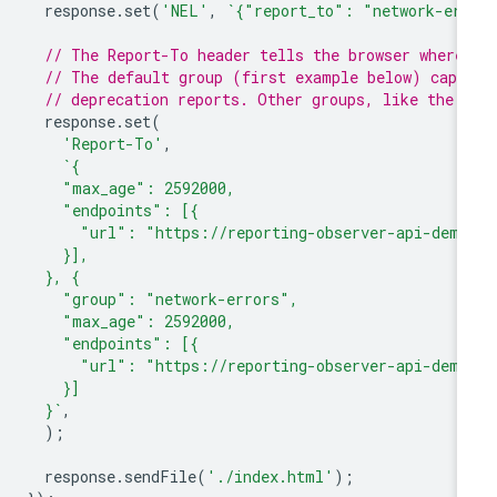
response
.
set
(
'NEL'
,
`{"report_to": "network-er
// The Report-To header tells the browser where
// The default group (first example below) capt
// deprecation reports. Other groups, like the 
response
.
set
(
'Report-To'
,
`{
    "max_age": 2592000,
    "endpoints": [{
      "url": "https://reporting-observer-api-demo
    }],
  }, {
    "group": "network-errors",
    "max_age": 2592000,
    "endpoints": [{
      "url": "https://reporting-observer-api-demo
    }]
  }`
,
);
response
.
sendFile
(
'./index.html'
);