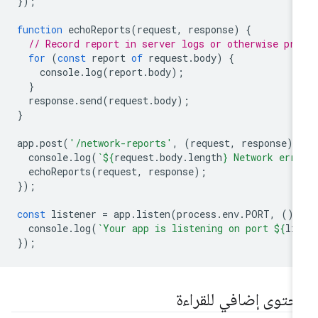
});
function
echoReports
(
request
,
response
)
{
// Record report in server logs or otherwise pro
for
(
const
report
of
request
.
body
)
{
console
.
log
(
report
.
body
);
}
response
.
send
(
request
.
body
);
}
app
.
post
(
'/network-reports'
,
(
request
,
response
)
console
.
log
(
`
${
request
.
body
.
length
}
 Network err
echoReports
(
request
,
response
);
});
const
listener
=
app
.
listen
(
process
.
env
.
PORT
,
()
console
.
log
(
`Your app is listening on port 
${
li
});
حتوى إضافي للقراءة