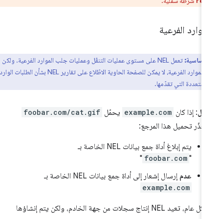
شرطة سفلية.
rep
موارد الفرعية
 أساسية:
تعمل NEL على مستوى عمليات التنقّل وعمليات جلب الموارد الفرعية. ولكن
بالنسبة إلى الموارد الفرعية، لا يمكن للصفحة الحاوية الاطّلاع على تقارير NEL بشأن الطلبات الواردة
متعددة التي تقدّمها.
ال
: إذا كان
example.com
يحمّل
foobar.com/cat.gif
عذّر تحميل هذا المرجع:
يتم إبلاغ أداة جمع بيانات NEL الخاصة بـ
"
foobar.com
"
عدم
إرسال إشعار إلى أداة جمع بيانات NEL الخاصة بـ
example.com
بشكل عام، تعيد NEL إنتاج سجلات من جهة الخادم، ولكن يتم إنشاؤها