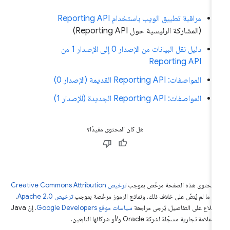
مراقبة تطبيق الويب باستخدام Reporting API
(المشاركة الرئيسية حول Reporting API)
دليل نقل البيانات من الإصدار 0 إلى الإصدار 1 من
Reporting API
المواصفات: Reporting API القديمة (الإصدار 0)
المواصفات: Reporting API الجديدة (الإصدار 1)
هل كان المحتوى مفيدًا؟
ّ محتوى هذه الصفحة مرخّص بموجب
ترخيص Creative Commons Attribution
4‏
ما لم يُنصّ على خلاف ذلك، ونماذج الرموز مرخّصة بموجب
ترخيص Apache 2.0‏
.
اطّلاع على التفاصيل، يُرجى مراجعة
سياسات موقع Google Developers‏
. إنّ Java
لامة تجارية مسجَّلة لشركة Oracle و/أو شركائها التابعين.