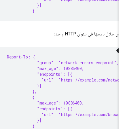
             }]
           }
 من خلال دمجها في عنوان HTTP واحد:
Report-To: {
             "group": "network-errors-endpoint",
             "max_age": 10886400,
             "endpoints": [{
               "url": "https://example.com/networ
             }]
           },
           {
             "max_age": 10886400,
             "endpoints": [{
               "url": "https://example.com/browse
             }]
           }