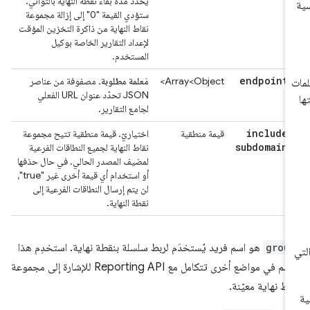
يحدّد مدة بقاء نقطة النهاية بالثواني.
ستؤدي القيمة "0" إلى إزالة مجموعة
نقاط النهاية من ذاكرة التخزين المؤقت
لإعداد التقارير الخاصة بوكيل
المستخدم.
endpoints
Array<Object>
مَعلمة مطلوبة
. مصفوفة من عناصر
JSON تحدّد عنوان URL الفعلي
لجامع التقارير.
include
_
قيمة منطقية
اختياريّ. قيمة منطقية تتيح مجموعة
subdomains
نقاط النهاية لجميع النطاقات الفرعية
لمضيف المصدر الحالي. في حال حذفها
أو استخدام أي قيمة أخرى غير "true"،
لن يتم إرسال النطاقات الفرعية إلى
نقطة النهاية.
grou
هو اسم فريد يُستخدَم لربط سلسلة بنقطة نهاية. استخدِم هذا
الاسم في مواضع أخرى تتكامل مع Reporting API للإشارة إلى مجموعة
اط نهاية معيّنة.