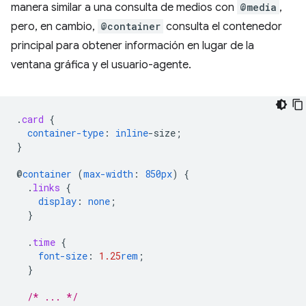
manera similar a una consulta de medios con
@media
,
pero, en cambio,
@container
consulta el contenedor
principal para obtener información en lugar de la
ventana gráfica y el usuario-agente.
.
card
{
container-type
:
inline
-
size
;
}
@
container
(
max-width
:
850px
)
{
.
links
{
display
:
none
;
}
.
time
{
font-size
:
1.25
rem
;
}
/* ... */