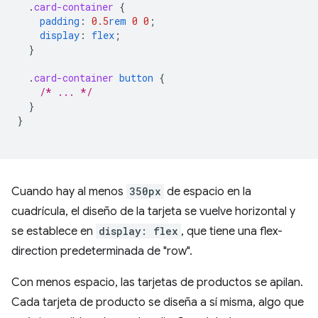
.
card-container
{
padding
:
0.5
rem
0
0
;
display
:
flex
;
}
.
card-container
button
{
/* ... */
}
}
Cuando hay al menos
350px
de espacio en la
cuadrícula, el diseño de la tarjeta se vuelve horizontal y
se establece en
display: flex
, que tiene una flex-
direction predeterminada de "row".
Con menos espacio, las tarjetas de productos se apilan.
Cada tarjeta de producto se diseña a sí misma, algo que