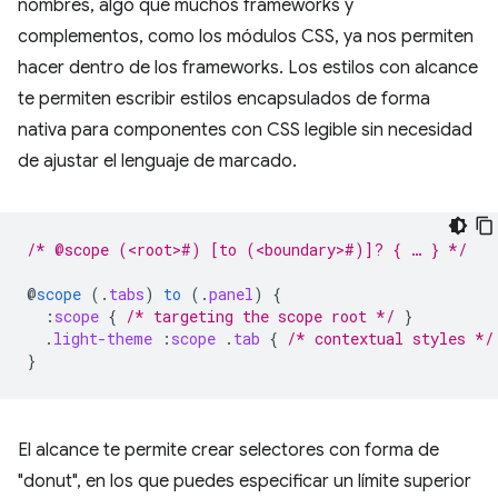
nombres, algo que muchos frameworks y
complementos, como los módulos CSS, ya nos permiten
hacer dentro de los frameworks. Los estilos con alcance
te permiten escribir estilos encapsulados de forma
nativa para componentes con CSS legible sin necesidad
de ajustar el lenguaje de marcado.
/* @scope (<root>#) [to (<boundary>#)]? { … } */
@
scope
(
.
tabs
)
to
(
.
panel
)
{
:
scope
{
/* targeting the scope root */
}
.
light-theme
:
scope
.
tab
{
/* contextual styles */
}
El alcance te permite crear selectores con forma de
"donut", en los que puedes especificar un límite superior