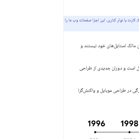
 کارت یا نوار کناری. این اجزا صفحات وب ما را
اما آنها همچنان مالک استایل‌های خود نیستند و
غییر است و این تغییر به سرعت در حال انجام است. CSS در حال تکامل است و دوران جدیدی از طراحی
ستیم. 10 سال پیش، حدود سال‌های 2010 تا 2012، شاهد تغییر بزرگی در طراحی موبایل و واکنش‌گرا