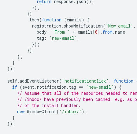
return
response
.
json
();
});
})
.
then
(
function
(
emails
)
{
registration
.
showNotification
(
'New email'
,
body
:
'From '
+
emails
[
0
].
from
.
name
,
tag
:
'new-email'
,
});
}),
);
}
});
self
.
addEventListener
(
'notificationclick'
,
function
if
(
event
.
notification
.
tag
==
'new-email'
)
{
// Assume that all of the resources needed to re
// /inbox/ have previously been cached, e.g. as p
// of the install handler.
new
WindowClient
(
'/inbox/'
);
}
});