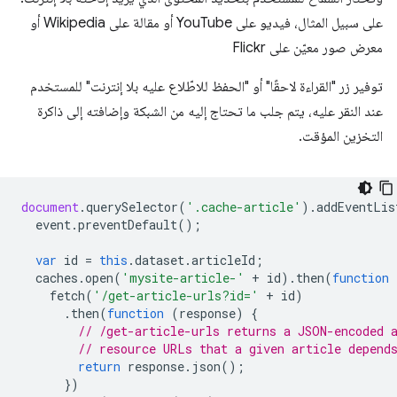
على سبيل المثال، فيديو على YouTube أو مقالة على Wikipedia أو
معرض صور معيّن على Flickr
توفير زر "القراءة لاحقًا" أو "الحفظ للاطّلاع عليه بلا إنترنت" للمستخدم
عند النقر عليه، يتم جلب ما تحتاج إليه من الشبكة وإضافته إلى ذاكرة
التخزين المؤقت.
document
.
querySelector
(
'.cache-article'
).
addEventLis
event
.
preventDefault
();
var
id
=
this
.
dataset
.
articleId
;
caches
.
open
(
'mysite-article-'
+
id
).
then
(
function
fetch
(
'/get-article-urls?id='
+
id
)
.
then
(
function
(
response
)
{
// /get-article-urls returns a JSON-encoded 
// resource URLs that a given article depend
return
response
.
json
();
})