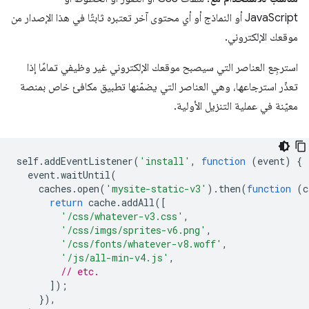
JavaScript أو النماذج أو أي محتوى آخر تعتبره ثابتًا في هذا الإصدار من
موقعك الإلكتروني.
استرجِع العناصر التي سيصبح موقعك الإلكتروني غير وظيفي تمامًا إذا
تعذّر استرجاعها، وهي العناصر التي يضمّنها تطبيق مكافئ خاص بمنصة
معيّنة في عملية التنزيل الأولية.
self
.
addEventListener
(
'install'
,
function
(
event
)
{
event
.
waitUntil
(
caches
.
open
(
'mysite-static-v3'
).
then
(
function
(
c
return
cache
.
addAll
([
'/css/whatever-v3.css'
,
'/css/imgs/sprites-v6.png'
,
'/css/fonts/whatever-v8.woff'
,
'/js/all-min-v4.js'
,
// etc.
]);
}),