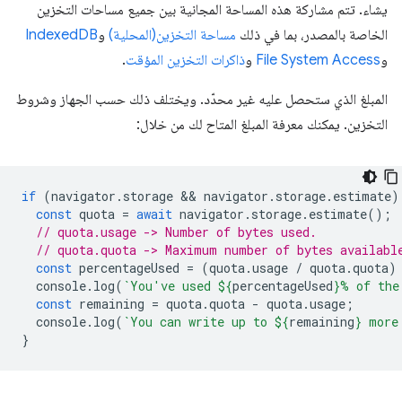
يشاء. تتم مشاركة هذه المساحة المجانية بين جميع مساحات التخزين
الخاصة بالمصدر، بما في ذلك
مساحة التخزين(المحلية)
و
IndexedDB
و
File System Access
و
ذاكرات التخزين المؤقت
.
المبلغ الذي ستحصل عليه غير محدّد. ويختلف ذلك حسب الجهاز وشروط
التخزين. يمكنك معرفة المبلغ المتاح لك من خلال:
if
(
navigator
.
storage
 && 
navigator
.
storage
.
estimate
)
const
quota
=
await
navigator
.
storage
.
estimate
();
// quota.usage -> Number of bytes used.
// quota.quota -> Maximum number of bytes availabl
const
percentageUsed
=
(
quota
.
usage
/
quota
.
quota
)
console
.
log
(
`You've used 
${
percentageUsed
}
% of the
const
remaining
=
quota
.
quota
-
quota
.
usage
;
console
.
log
(
`You can write up to 
${
remaining
}
 more
}