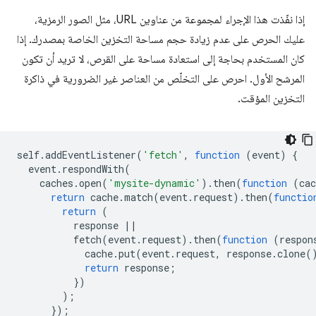
إذا نفّذت هذا الإجراء لمجموعة من عناوين URL، مثل الصور الرمزية،
عليك الحرص على عدم زيادة حجم مساحة التخزين الخاصة بمصدرك. إذا
كان المستخدم بحاجة إلى استعادة مساحة على القرص، لا تريد أن تكون
المرشح الأول. احرص على التخلّص من العناصر غير الضرورية في ذاكرة
التخزين المؤقت.
self
.
addEventListener
(
'fetch'
,
function
(
event
)
{
event
.
respondWith
(
caches
.
open
(
'mysite-dynamic'
).
then
(
function
(
cac
return
cache
.
match
(
event
.
request
).
then
(
functio
return
(
response
||
fetch
(
event
.
request
).
then
(
function
(
respon
cache
.
put
(
event
.
request
,
response
.
clone
(
return
response
;
})
);
});