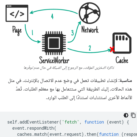
ذاكرة التخزين المؤقت، مع الرجوع إلى الشبكة في حال عدم توفّرها
مناسبة
: لإنشاء تطبيقات تعمل في وضع عدم الاتصال بالإنترنت. في مثل
هذه الحالات، إليك الطريقة التي ستتعامل بها مع معظم الطلبات. تُعدّ
الأنماط الأخرى استثناءات استنادًا إلى الطلب الوارد.
self
.
addEventListener
(
'fetch'
,
function
(
event
)
{
event
.
respondWith
(
caches
.
match
(
event
.
request
).
then
(
function
(
respo