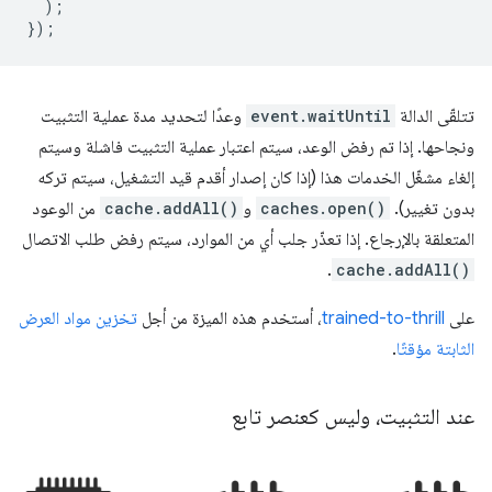
);
});
تتلقّى الدالة
event.waitUntil
وعدًا لتحديد مدة عملية التثبيت
ونجاحها. إذا تم رفض الوعد، سيتم اعتبار عملية التثبيت فاشلة وسيتم
إلغاء مشغّل الخدمات هذا (إذا كان إصدار أقدم قيد التشغيل، سيتم تركه
بدون تغيير).
caches.open()
و
cache.addAll()
من الوعود
المتعلقة بالإرجاع. إذا تعذّر جلب أي من الموارد، سيتم رفض طلب الاتصال
.
cache.addAll()
على
trained-to-thrill
، أستخدم هذه الميزة من أجل
تخزين مواد العرض
الثابتة مؤقتًا
.
عند التثبيت، وليس كعنصر تابع