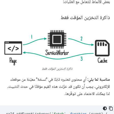
بعض الأنماط للتعامل مع الطلبات:
ذاكرة التخزين المؤقت فقط
ذاكرة التخزين المؤقت فقط
مناسبة لما يلي
: أي محتوى تعتبره ثابتًا في "نسخة" معيّنة من موقعك
الإلكتروني. يجب أن تكون قد خزّنت هذه القيم مؤقتًا في حدث التثبيت،
لذا يمكنك الاعتماد على توفّرها.
self
.
addEventListener
(
'fetch'
,
function
(
event
)
{