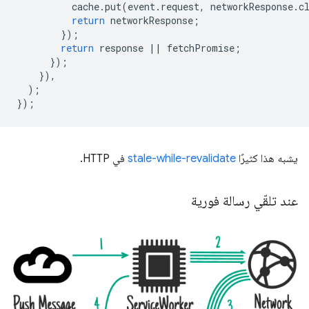
cache
.
put
(
event
.
request
,
networkResponse
.
c
return
networkResponse
;
});
return
response
||
fetchPromise
;
});
}),
);
});
يشبه هذا كثيرًا
stale-while-revalidate
في HTTP.
عند تلقّي رسالة فورية