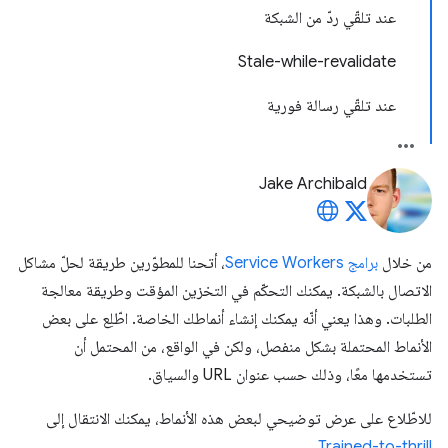
عند تلقّي ردّ من الشبكة
Stale-while-revalidate
عند تلقّي رسالة فورية
Jake Archibald
من خلال
برامج Service Workers
، أتحنا للمطوّرين طريقة لحلّ مشاكل
الاتصال بالشبكة. يمكنك التحكّم في التخزين المؤقت وطريقة معالجة
الطلبات. وهذا يعني أنّه يمكنك إنشاء أنماطك الخاصة. اطّلِع على بعض
الأنماط المحتملة بشكل منفصل، ولكن في الواقع، من المحتمل أن
تستخدمها معًا، وذلك حسب عنوان URL والسياق.
للاطّلاع على عرض توضيحي لبعض هذه الأنماط، يمكنك الانتقال إلى
.
Trained-to-thrill