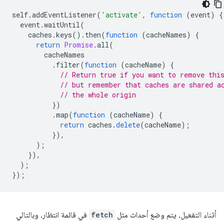
self
.
addEventListener
(
'activate'
,
function
(
event
)
{
event
.
waitUntil
(
caches
.
keys
().
then
(
function
(
cacheNames
)
{
return
Promise
.
all
(
cacheNames
.
filter
(
function
(
cacheName
)
{
// Return true if you want to remove thi
// but remember that caches are shared a
// the whole origin
})
.
map
(
function
(
cacheName
)
{
return
caches
.
delete
(
cacheName
);
}),
);
}),
);
});
أثناء التفعيل، يتم وضع أحداث مثل
fetch
في قائمة انتظار، وبالتالي