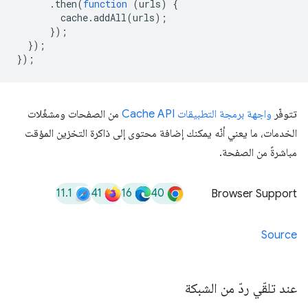
.
then
(
function
(
urls
)
{
cache
.
addAll
(
urls
);
});
});
});
تتوفّر
واجهة برمجة التطبيقات Cache API
من الصفحات ومشغّلات
الخدمات، ما يعني أنّه يمكنك إضافة محتوى إلى ذاكرة التخزين المؤقت
مباشرةً من الصفحة.
11.1
41
16
40
Browser Support
Source
عند تلقّي ردّ من الشبكة