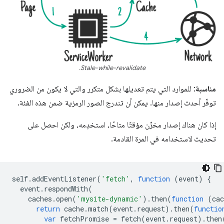
Stale-while-revalidate.
مناسبة
: للموارد التي يتم تعديلها بشكل متكرر والتي لا يكون من الضروري
توفّر أحدث إصدار منها. يمكن أن تندرج الصور الرمزية ضمن هذه الفئة.
إذا كان هناك إصدار مخزّن مؤقتًا متاحًا، استخدِمه، ولكن احصل على
تحديث لاستخدامه في المرة القادمة.
self
.
addEventListener
(
'fetch'
,
function
(
event
)
{
event
.
respondWith
(
caches
.
open
(
'mysite-dynamic'
).
then
(
function
(
cac
return
cache
.
match
(
event
.
request
).
then
(
functio
var
fetchPromise
=
fetch
(
event
.
request
).
then