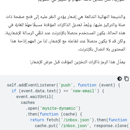
والنتيجة النهائية الشائعة هي إشعار يؤدي النقر عليه إلى فتح صفحة ذات
صلة والتركيز عليها، ويُعدّ تعديل الذاكرات المؤقتة مسبقًا
مهمًا للغاية
في
هذه الحالة. يكون المستخدم متصلاً بالإنترنت عند تلقّي الرسالة الإشعارية،
ولكن قد لا يكون متصلاً عند تفاعله مع الإشعار، لذا من المهم إتاحة هذا
المحتوى بلا اتصال بالإنترنت.
يعدّل هذا الرمز ذاكرات التخزين المؤقت قبل عرض الإشعار:
self
.
addEventListener
(
'push'
,
function
(
event
)
{
if
(
event
.
data
.
text
()
==
'new-email'
)
{
event
.
waitUntil
(
caches
.
open
(
'mysite-dynamic'
)
.
then
(
function
(
cache
)
{
return
fetch
(
'/inbox.json'
).
then
(
function
cache
.
put
(
'/inbox.json'
,
response
.
clone
(