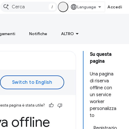
/
Accedi
gamenti
Notifiche
ALTRO
Su questa
pagina
Una pagina
di riserva
offline con
un service
worker
esta pagina è stata utile?
personalizza
to
a offline
Registrazio