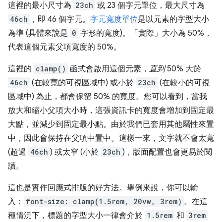
這裡的最小尺寸為
23ch
或 23 個字元單位，最大尺寸為
46ch
，即 46 個字元。
字元寬度單位
是以元素的字型大小
為準 (具體來說是
0
字形的寬度)。「實際」大小為 50%，
代表這個元素父項寬度的 50%。
這裡的
clamp()
函式會啟用這個元素，
直到
50% 大於
46ch
(在較寬的可視區域中) 或小於
23ch
(在較小的可視
區域中) 為止，都會保留 50% 的寬度。您可以看到，當我
放大和縮小父項大小時，這張資訊卡的寬度會增加到固定最
大點，並減少到固定最小點。由於我們已套用其他屬性來置
中，因此會保持在父項中置中。這樣一來，文字就不會太寬
(超過
46ch
) 或太窄 (小於
23ch
)，版面配置也會更易於閱
讀。
這也是實作回應式排版的好方法。舉例來說，你可以輸
入：
font-size: clamp(1.5rem, 20vw, 3rem)
。在這
種情況下，標題的字型大小一律會介於
1.5rem
和
3rem