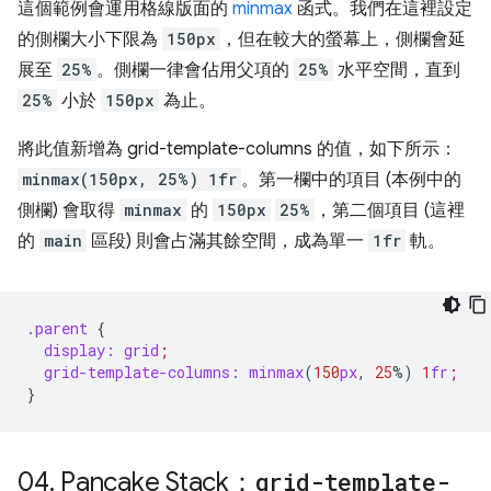
這個範例會運用格線版面的
minmax
函式。我們在這裡設定
的側欄大小下限為
150px
，但在較大的螢幕上，側欄會延
展至
25%
。側欄一律會佔用父項的
25%
水平空間，直到
25%
小於
150px
為止。
將此值新增為 grid-template-columns 的值，如下所示：
minmax(150px, 25%) 1fr
。第一欄中的項目 (本例中的
側欄) 會取得
minmax
的
150px
25%
，第二個項目 (這裡
的
main
區段) 則會占滿其餘空間，成為單一
1fr
軌。
.parent
{
display:
grid
;
grid-template-columns:
minmax
(
150
px
,
25
%
)
1
fr
;
}
04
.
Pancake Stack：
grid-template-