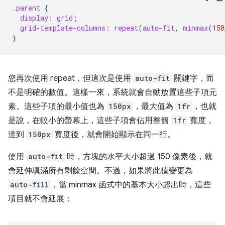
.parent
{
display:
grid
;
grid-template-columns:
rep
eat
(
auto-fit
,
minmax
(
150
}
您再次使用 repeat，但這次是使用
auto-fit
關鍵字，而
不是明確的數值。這樣一來，系統就會自動放置這些子項元
素。這些子項的最小值也為
150px
，最大值為
1fr
，也就
是說，在較小的螢幕上，這些子項會佔用整個
1fr
寬度，
達到
150px
寬度後，就會開始顯示在同一行。
使用
auto-fit
時，方塊的水平大小超過 150 像素後，就
會延伸填滿所有剩餘空間。不過，如果將此值變更為
auto-fill
，當 minmax 函式中的基本大小超出時，這些
項目就不會延展：