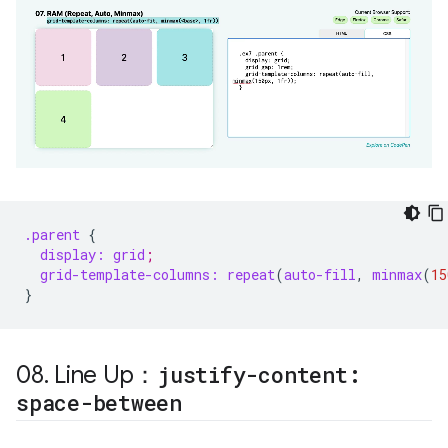
.parent
{
display:
grid
;
grid-template-columns:
rep
eat
(
auto-fill
,
minmax
(
15
}
08
.
Line Up：
justify-content:
space-between