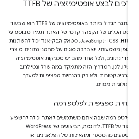
רכים לבצע אופטימיזציה של TTFB
האתגר הגדול ביותר באופטימיזציה של TTFB הוא שבעוד
סט הכלים של הקצה הקדמי של האתר תמיד מבוסס על
HTML,‏ CSS ו-JavaScript, סטאק הבק-אנד יכול להשתנות
ופן משמעותי. יש הרבה סוגים של מחסני נתונים ומוצרי
די נתונים, ולכל אחד מהם יש טכניקות אופטימיזציה
שלו. לכן, המדריך הזה מתמקד במה שרלוונטי לרוב
ארכיטקטורות, ולא רק בהנחיות ספציפיות למערך
נולוגיות מסוים.
נחיות ספציפיות לפלטפורמה
פלטפורמה שבה אתם משתמשים לאתר יכולה להשפיע
מאוד על TTFB. לדוגמה, הביצועים של WordPress
ושפעים מהמספר ומהאיכות של הפלאגינים, או