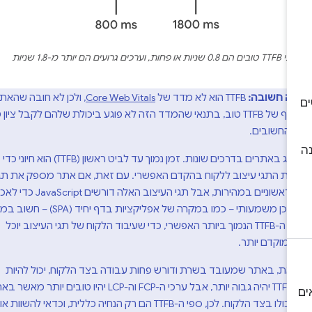
0. שניות או פחות, וערכים גרועים הם יותר מ-1.8 שניות
ה חשובה:
TTFB הוא לא מדד של
Core Web Vitals
, ולכן לא חובה שהאתרים
יעמדו בסף של TTFB טוב, בתנאי שהמדד הזה לא פוגע ביכולת שלהם לקבל ציון טוב
החשובים.
התוכן מוצג באתרים בדרכים שונות. זמן נמוך עד לביט ראשון (TTFB) הוא חיוני כדי
את התגי עיצוב ללקוח בהקדם האפשרי. עם זאת, אם אתר מספק את תגי
העיצוב הראשוניים במהירות, אבל תגי העיצוב האלה דורשים JavaScript כדי לאכלס
אותם בתוכן משמעותי – כמו במקרה של אפליקציות בדף יחיד (SPA) – חשוב במיוחד
להשיג את ה-TTFB הנמוך ביותר האפשרי, כדי שעיבוד הלקוח של תגי העיצוב יוכל
מוקדם יותר.
את, באתר שמעובד בשרת ודורש פחות עבודה בצד הלקוח, יכול להיות
שערך ה-TTFB יהיה גבוה יותר, אבל ערכי ה-FCP וה-LCP יהיו טובים יותר מאשר באתר
שמעובד כולו בצד הלקוח. לכן, ספי ה-TTFB הם רק הנחיה כללית, וכדאי להשוות אותם