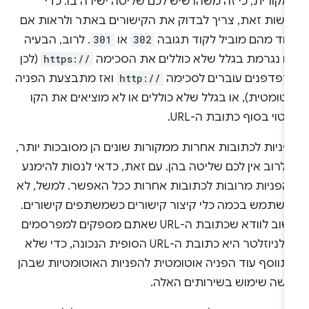
קורית, כי זה משהו שיש לכם שליטה ישירה בו. כדי
עשות זאת, צריך לבדוק את הקישורים באתר ולראות אם
חד מהם מוביל לקוד תגובה
302
או
301
. לרוב, הבעיה
זו נגרמת בגלל שלא כוללים את הסכימה
https://
(לכן
דפדפנים עוברים לסכימה
http://
ואז מתבצעת הפניה
טומטית), או בגלל שלא כוללים או לא מוציאים את הקו
טוי בסוף כתובת ה-URL.
פניות לכתובות אחרות ממקורות שונים הן מסובכות יותר,
 לרוב אין לכם שליטה בהן. עם זאת, כדאי לנסות להימנע
הפניות מרובות לכתובות אחרות ככל האפשר. למשל, לא
השתמש בכמה כלי קיצור קישורים כשמשתפים קישורים.
חשוב לוודא שכתובת ה-URL שאתם מספקים למפרסמים
או לניוזלטר היא כתובת ה-URL הסופית הנכונה, כדי שלא
תווסף עוד הפניה אוטומטית להפניות האוטומטיות שבהן
עשה שימוש בשירותים האלה.