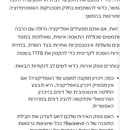
בסדר. כדי לצמצם את הזמן עד לבית הראשון (TTFB) ככל
אפשר, כדאי להשתמש בחלק מטכניקות האופטימיזציה
מפורטות בהמשך.
ם זאת, אם אתם מפעילים אפליקציה גדולה עם הרבה
שתמשים שכוללת התאמה אישית, שאילתות במסד
תונים ופעולות אינטנסיביות אחרות בצד השרת, בחירת
ירוח הופכת לקריטית כדי להקטין את TTFB בשטח.
שבוחרים ספק אירוח, כדאי לשים לב לנקודות הבאות:
כמה זיכרון מוקצה למופע של האפליקציה? אם
אין מספיק זיכרון באפליקציה, היא תבצע
החלפה אינטנסיבית של דפים בזיכרון
הווירטואלי ותתקשה להציג דפים במהירות
האפשרית.
האם ספק האירוח שלכם דואג לעדכן את חבילת
התוכנה של ה-Backend? ככל שיוצאות גרסאות