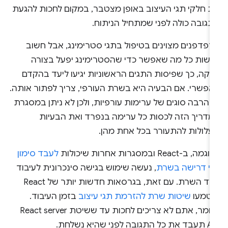
ת חלקי תגי העיצוב באופן מצטבר, במקום לחכות להגעת
תגובה כולה לפני שמתחיל הניתוח.
דפדפנים מצוינים בטיפול בתגי סטרימינג, אבל חשוב
עשות כל מה שאפשר כדי שהסטרימינג יפעל בצורה
לקה, כך שפיסות התגים הראשוניות יגיעו ליעד בהקדם
אפשרי. אם הבעיה היא בשרת העורפי, צריך לפתור אותה.
 הרבה סוגים של ערימות עורפיות, ולכן לא ניתן במסגרת
מדריך הזה לכסות כל ערימה בנפרד ואת הבעיות
עלולות להתעורר בכל אחת מהן.
מה, ב-React ובמסגרות אחרות שיכולות
לעבד סימון
פי דרישה בשרת
, נעשה שימוש בגישה סינכרונית לעיבוד
בצד השרת. עם זאת, בגרסאות חדשות יותר של React
וטמעו
שיטות שרת להזרמת תגי עיצוב
בזמן העיבוד.
כלומר, אתם לא צריכים לחכות עד ששיטת React server
ל התגובה לפני שהיא נשלחת.