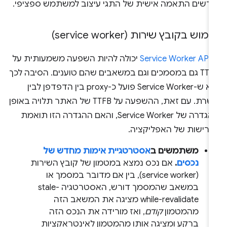
ורשים התאמה אישית של התגי עיצוב למשתמש ספציפי.
מוש בקובץ שירות (service worker)
-
Service Worker API
יכולה להיות השפעה משמעותית על
TTFB גם במסמכים וגם במשאבים שהם טוענים. הסיבה לכך
היא ש-Service Worker פועל כ-proxy בין הדפדפן לבין
השרת. עם זאת, ההשפעה על TTFB של האתר תלויה באופן
ההגדרה של Service Worker, והאם ההגדרה הזו תואמת
דרישות של האפליקציה.
משתמשים ב
אסטרטגיית אימות מחדש של
נכסים
.
אם נכס נמצא במטמון של קובץ השירות
(service worker), בין אם מדובר במסמך או
במשאב שהמסמך דורש, האסטרטגיה stale-
while-revalidate מציגה את המשאב הזה
מהמטמון
קודם
, ואז מורידה את הנכס הזה
ברקע ומציגה אותו מהמטמון לאינטראקציות