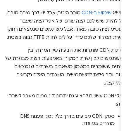
נושא
שימוש ב-CDN
מוכר היטב, אבל יש לכך סיבה טובה:
כול להיות שיש לכם קצה עורפי של אפליקציה שעבר
ופטימיזציה טובה מאוד, אבל משתמשים שנמצאים רחוק
רת המקור שלכם עדיין עלולים לחוות TTFB גבוה בשטח.
רשתות CDN פותרות את הבעיה של המרחק בין
משתמשים לבין שרת המקור, באמצעות רשת מבוזרת של
רתים ששומרים במטמון משאבים בשרתים שנמצאים
רוב יותר פיזית למשתמשים. השרתים האלה נקראים
רתי קצה
.
ספקי CDN עשויים להציע גם יתרונות נוספים מעבר לשרתי
צה:
ספקי CDN מציעים בדרך כלל זמני פענוח DNS
מהירים במיוחד.