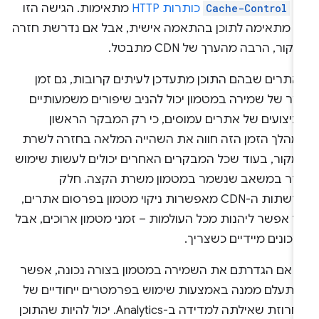
ם
Cache-Control
כותרות HTTP
מתאימות. הגישה הזו
א מתאימה לתוכן בהתאמה אישית, אבל אם נדרשת חזרה
קור, הרבה מהערך של CDN מתבטל.
אתרים שבהם התוכן מתעדכן לעיתים קרובות, גם זמן
צר של שמירה במטמון יכול להניב שיפורים משמעותיים
ביצועים של אתרים עמוסים, כי רק המבקר הראשון
מהלך הזמן הזה חווה את השהייה המלאה בחזרה לשרת
מקור, בעוד שכל המבקרים האחרים יכולים לעשות שימוש
וזר במשאב שנשמר במטמון משרת הקצה. חלק
מרשתות ה-CDN מאפשרות ניקוי מטמון בפרסום אתרים,
ך אפשר ליהנות מכל העולמות – זמני מטמון ארוכים, אבל
כונים מיידיים כשצריך.
ם אם הגדרתם את השמירה במטמון בצורה נכונה, אפשר
התעלם ממנה באמצעות שימוש בפרמטרים ייחודיים של
מחרוזת שאילתה למדידה ב-Analytics. יכול להיות שהתוכן