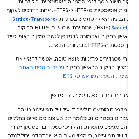
ור חשוב נוסף לזמן ההפניה האוטומטית יכול להיות
הפניות אוטומטיות מ-HTTP ל-HTTPS. אחת הדרכים לעקוף
ת הבעיה היא להשתמש בכותרת
Strict-Transport-
Securit
(HSTS), שמחייבת שימוש ב-HTTPS בביקור
אשון במקור, ואז מורה לדפדפן לגשת למקור באופן מיידי
 סכמת ה-HTTPS בביקורים הבאים.
אחרי שמגדירים מדיניות HSTS טובה, אפשר להאיץ את
תהליך בביקור הראשון במקור
על ידי הוספת האתר
שימת הטעינה מראש של HSTS
.
עברת נתוני סטרימינג לדפדפן
דפדפנים מותאמים לעיבוד יעיל של תגי עיצוב כשהם
ועברים בסטרימינג, כלומר תגי העיצוב מטופלים בחלקים
שהם מגיעים מהשרת. זה קריטי כשמדובר במטען ייעודי
דול של תגי עיצוב, כי המשמעות היא שהדפדפן יכול לנתח