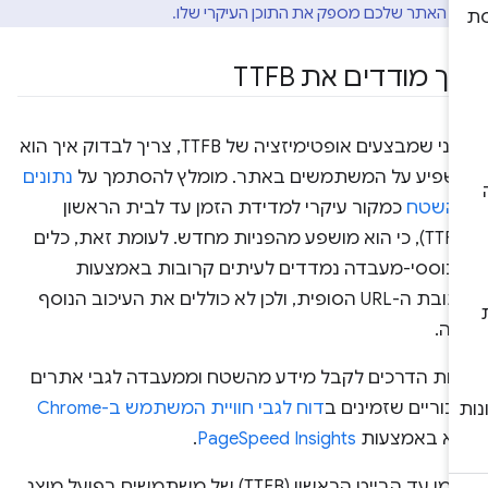
בו האתר שלכם מספק את התוכן העיקרי שלו.
יך מודדים את TTFB
לפני שמבצעים אופטימיזציה של TTFB, צריך לבדוק איך הוא
שפיע על המשתמשים באתר. מומלץ להסתמך על
נתונים
השטח
כמקור עיקרי למדידת הזמן עד לבית הראשון
(TTFB), כי הוא מושפע מהפניות מחדש. לעומת זאת, כלים
בוססי-מעבדה נמדדים לעיתים קרובות באמצעות
כתובת ה-URL הסופית, ולכן לא כוללים את העיכוב הנוסף
זה.
חת הדרכים לקבל מידע מהשטח וממעבדה לגבי אתרים
בוריים שזמינים ב
דוח לגבי חוויית המשתמש ב-Chrome
יא באמצעות
PageSpeed Insights
.
הזמן עד הבייט הראשון (TTFB) של משתמשים בפועל מוצג