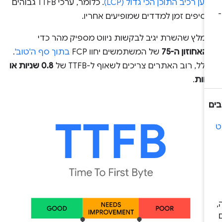
ען רכיב התוכן הכי גדול (LCP)
. כלומר, ערכי TTFB גבוהים
סיפים זמן למדדים שמופיעים אחריו.
ומלץ שהשרת יגיב לבקשות ניווט מספיק מהר כדי
האחוזון ה-75
של המשתמשים יחוו FCP
בתוך סף ה'טוב'
.
לל, רוב האתרים צריכים לשאוף ל-TTFB של
0.8 שניות או
חות
.