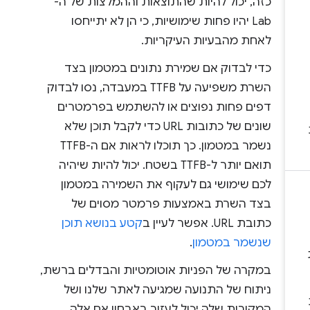
כזה, יכול להיות שהתוצאות וההמלצות של ה-
Lab יהיו פחות שימושיות, כי הן לא יתייחסו
לאחת מהבעיות העיקריות.
כדי לבדוק אם שמירת נתונים במטמון בצד
השרת משפיעה על TTFB במעבדה, נסו לבדוק
דפים פחות נפוצים או להשתמש בפרמטרים
שונים של כתובות URL כדי לקבל תוכן שלא
נשמר במטמון. כך תוכלו לראות אם ה-TTFB
תואם יותר ל-TTFB בשטח. יכול להיות שיהיה
לכם שימושי גם לעקוף את השמירה במטמון
בצד השרת באמצעות פרמטר מסוים של
כתובת URL. אפשר לעיין ב
קטע בנושא תוכן
שנשמר במטמון
.
במקרה של הפניות אוטומטיות והבדלים ברשת,
ניתוח של התנועה שמגיעה לאתר שלנו ושל
המקורות שלה יכול לעזור באבחון אם אלה