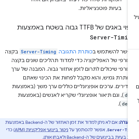
בעיות פוטנציאליות.
וי באגים של TTFB גבוה בשטח באמצעות
Server-Timin
פשר להשתמש ב
כותרת התגובה
Server-Timing
בקצה
עורפי של האפליקציה כדי למדוד תהליכים שונים בקצה
ורפי שיכולים לתרום לזמן אחזור גבוה. המבנה של ערך
כותרת גמיש, והוא מקבל לפחות את הכינוי שאתם
דירים. ערכים אופציונליים כוללים ערך משך (באמצעות
du
), וגם תיאור אופציונלי שקריא לאנשים (באמצעות
).
des
הערה:
אם לא ניתן למדוד את זמן האחזור של ה-Backend באמצעות
, אפשר להסתמך על
ניטור ביצועי אפליקציות (APM)
כדי
Server-Ti
עיות בביצועים של ה-Backend ולאבחן אותן.