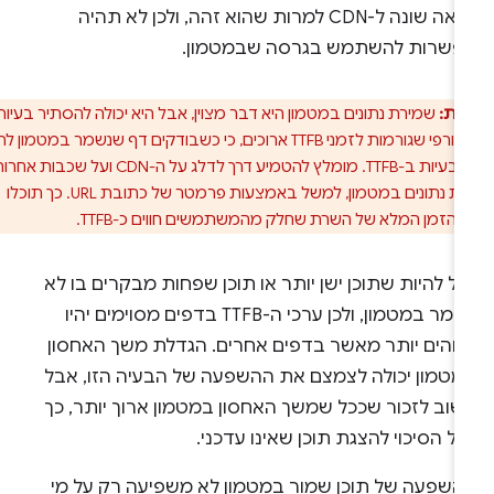
ייראה שונה ל-CDN למרות שהוא זהה, ולכן לא תהיה
פשרות להשתמש בגרסה שבמטמון.
ות:
שמירת נתונים במטמון היא דבר מצוין, אבל היא יכולה להסתיר בעיות
בשרת העורפי שגורמות לזמני TTFB ארוכים, כי כשבודקים דף שנשמר במטמון לרוב
לא רואים בעיות ב-TTFB. מומלץ להטמיע דרך לדלג על ה-CDN ועל שכבות אחרות
של שמירת נתונים במטמון, למשל באמצעות פרמטר של כתובת URL. כך תוכלו
 הזמן המלא של השרת שחלק מהמשתמשים חווים כ-TTFB.
ול להיות שתוכן ישן יותר או תוכן שפחות מבקרים בו לא
יישמר במטמון, ולכן ערכי ה-TTFB בדפים מסוימים יהיו
בוהים יותר מאשר בדפים אחרים. הגדלת משך האחסון
מטמון יכולה לצמצם את ההשפעה של הבעיה הזו, אבל
שוב לזכור שככל שמשך האחסון במטמון ארוך יותר, כך
ל הסיכוי להצגת תוכן שאינו עדכני.
השפעה של תוכן שמור במטמון לא משפיעה רק על מי