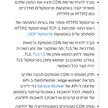
סביר להניח שרשת CDN תציג את התוכן שלכם
משרתי קצה באמצעות פרוטוקולים מודרניים
כמו HTTP/2 או HTTP/3.
פרוטוקול HTTP/3 פותר את בעיית החסימה של
ראש התור שקיימת ב-TCP (שפרוטוקול HTTP/2
מסתמך עליו) באמצעות
פרוטוקול UDP
.
סביר להניח שרשת CDN מספקת גרסאות
מודרניות של TLS, מה שמקצר את זמן השהייה
שקשור לזמן המשא ומתן של TLS.
TLS 1.3
,
בפרט, מתוכנן כך שמשא ומתן בפרוטוקול TLS
יהיה קצר ככל האפשר.
חלק מספקי ה-CDN מספקים תכונה שלרוב
נקראת 'edge worker', שמשתמשת ב-API
שדומה ל-API של
Service Worker
כדי ליירט
בקשות, לנהל תשובות באופן פרוגרמטי במטמון
של שרתים קרובים או לשכתב תשובות לחלוטין.
ספקי CDN מצטיינים באופטימיזציה של דחיסה.