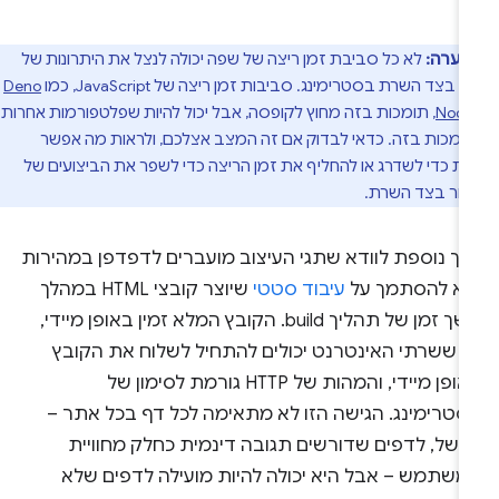
הערה:
לא כל סביבת זמן ריצה של שפה יכולה לנצל את היתרונות של
ר בצד השרת בסטרימינג. סביבות זמן ריצה של JavaScript, כמו
Deno
Node
, תומכות בזה מחוץ לקופסה, אבל יכול להיות שפלטפורמות אחרות
ומכות בזה. כדאי לבדוק אם זה המצב אצלכם, ולראות מה אפשר
ת כדי לשדרג או להחליף את זמן הריצה כדי לשפר את הביצועים של
דור בצד השרת.
רך נוספת לוודא שתגי העיצוב מועברים לדפדפן במהירות
יא להסתמך על
עיבוד סטטי
שיוצר קובצי HTML במהלך
משך זמן של תהליך build. הקובץ המלא זמין באופן מיידי,
ך ששרתי האינטרנט יכולים להתחיל לשלוח את הקובץ
באופן מיידי, והמהות של HTTP גורמת לסימון של
סטרימינג. הגישה הזו לא מתאימה לכל דף בכל אתר –
משל, לדפים שדורשים תגובה דינמית כחלק מחוויית
משתמש – אבל היא יכולה להיות מועילה לדפים שלא