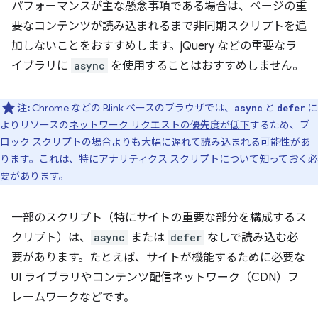
パフォーマンスが主な懸念事項である場合は、ページの重
要なコンテンツが読み込まれるまで非同期スクリプトを追
加しないことをおすすめします。jQuery などの重要なラ
イブラリに
async
を使用することはおすすめしません。
注:
Chrome などの Blink ベースのブラウザでは、
と
に
async
defer
よりリソースの
ネットワーク リクエストの優先度が低下
するため、ブ
ロック スクリプトの場合よりも大幅に遅れて読み込まれる可能性があ
ります。これは、特にアナリティクス スクリプトについて知っておく必
要があります。
一部のスクリプト（特にサイトの重要な部分を構成するス
クリプト）は、
async
または
defer
なしで読み込む必
要があります。たとえば、サイトが機能するために必要な
UI ライブラリやコンテンツ配信ネットワーク（CDN）フ
レームワークなどです。