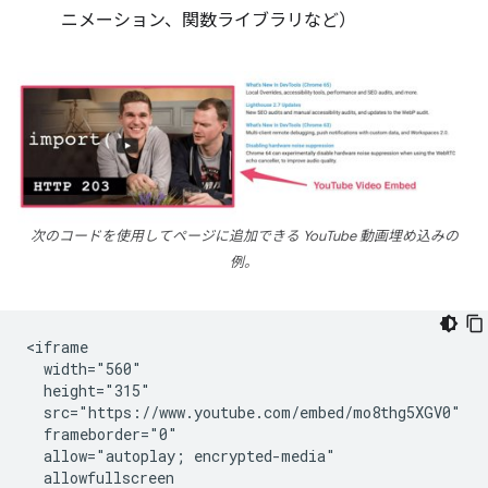
ニメーション、関数ライブラリなど）
次のコードを使用してページに追加できる YouTube 動画埋め込みの
例。
<iframe

  width="560"

  height="315"

  src="https://www.youtube.com/embed/mo8thg5XGV0"

  frameborder="0"

  allow="autoplay; encrypted-media"

  allowfullscreen
