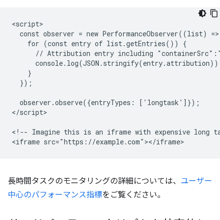
<script>

  const observer = new PerformanceObserver((list) => 
    for (const entry of list.getEntries()) {

      // Attribution entry including "containerSrc":"
      console.log(JSON.stringify(entry.attribution));
    }

  });

  observer.observe({entryTypes: ['longtask']});

</script>

<!-- Imagine this is an iframe with expensive long ta
長時間タスクのモニタリングの詳細については、
ユーザー
中心のパフォーマンス指標
をご覧ください。