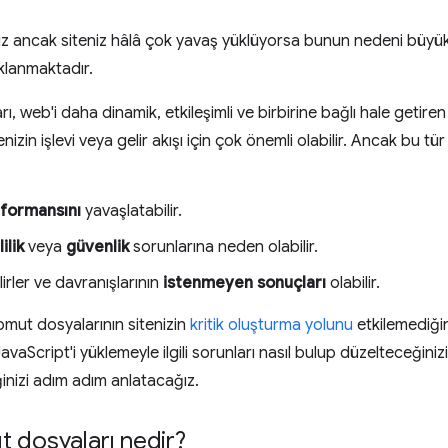
z ancak siteniz hâlâ çok yavaş yüklüyorsa bunun nedeni büyük 
lanmaktadır.
web'i daha dinamik, etkileşimli ve birbirine bağlı hale getiren çe
nizin işlevi veya gelir akışı için çok önemli olabilir. Ancak bu t
formansını
yavaşlatabilir.
lilik
veya
güvenlik
sorunlarına neden olabilir.
lirler ve davranışlarının
istenmeyen sonuçları
olabilir.
omut dosyalarının sitenizin
kritik oluşturma yolunu
etkilemediğin
aScript'i yüklemeyle ilgili sorunları nasıl bulup düzelteceğinizi 
eğinizi adım adım anlatacağız.
 dosyaları nedir?