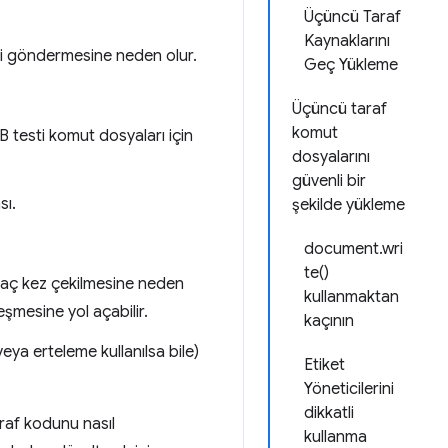
Üçüncü Taraf
Kaynaklarını
eği göndermesine neden olur.
Geç Yükleme
Üçüncü taraf
komut
 testi komut dosyaları için
dosyalarını
güvenli bir
sı.
şekilde yükleme
document.wri
te()
rkaç kez çekilmesine neden
kullanmaktan
şmesine yol açabilir.
kaçının
eya erteleme kullanılsa bile)
Etiket
Yöneticilerini
dikkatli
araf kodunu nasıl
kullanma