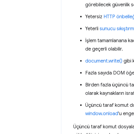
görebilecek güvenlik s
Yetersiz
HTTP önbelle
Yeterli
sunucu sıkıştırm
İşlem tamamlanana kada
de geçerli olabilir.
document.write()
gibi 
Fazla sayıda DOM öğesi
Birden fazla üçüncü ta
olarak kaynakların isr
Üçüncü taraf komut dosy
window.onload
'u engel
Üçüncü taraf komut dosyaları