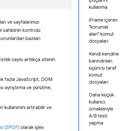
ipuçlarını
kullanma
iFrame içeren
arı ve sayfalarımızı
"korumalı
e sahibinin kontrolü
alan" komut
orunlardan bazıları
dosyaları
Kendi kendine
tek sayısı arttıkça sitenin
barındırılan
üçüncü taraf
komut
 fazla JavaScript, DOM
dosyaları
sı ayrıştırma ve yürütme,
Daha küçük
kullanıcı
kullanımını artırabilir ve
örnekleriyle
A/B testi
yapma
sı (SPOF)
olarak işlev