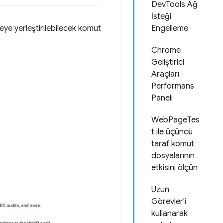
DevTools Ağ
İsteği
eye yerleştirilebilecek komut
Engelleme
Chrome
Geliştirici
Araçları
Performans
Paneli
WebPageTes
t ile üçüncü
taraf komut
dosyalarının
etkisini ölçün
Uzun
Görevler'i
kullanarak