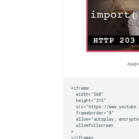
Aşağıd
<iframe

  width="560"

  height="315"

  src="https://www.youtube.
  frameborder="0"

  allow="autoplay; encrypte
  allowfullscreen

>
