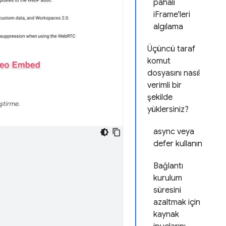
pahalı
iFrame'leri
algılama
Üçüncü taraf
komut
dosyasını nasıl
verimli bir
şekilde
ştirme.
yüklersiniz?
async veya
defer kullanın
Bağlantı
kurulum
süresini
azaltmak için
kaynak