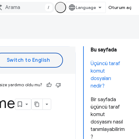
/
Oturum aç
Bu sayfada
Üçüncü taraf
komut
dosyaları
size yardımcı oldu mu?
nedir?
eme
Bir sayfada
üçüncü taraf
komut
dosyasını nasıl
tanımlayabilirim
?