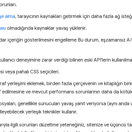
orunları.
ğe alma
, tarayıcının kaynakları getirmek için daha fazla ağ ist
ası
olmadığında kaynaklar yavaş yüklenir.
r içeriğin gösterilmesini engelleme Bu durum, eşzamansız A/B
kullanıcı deneyimine zarar verdiği bilinen eski API'lerin kullanılma
 veya pahalı CSS seçicileri.
raf yerleşimi eklemek, birden fazla çerçevenin ve kitaplığın bi
af edilmesine ve mevcut performans sorunlarının daha da kötüle
aları, genellikle sunucuları yavaş yanıt veriyorsa (aynı anda v
leyebilecek yerleşik teknikler kullanır.
yla ilgili sorunları düzeltme yeteneğiniz, sitenize ve üçüncü t