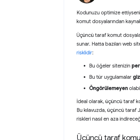
Kodunuzu optimize ettiyseni
komut dosyalarından kaynak
Üçüncü taraf komut dosyaları, 
sunar. Hatta bazıları web site
risklidir
:
Bu öğeler sitenizin
per
Bu tür uygulamalar
giz
Öngörülemeyen
olabi
İdeal olarak, üçüncü taraf k
Bu kılavuzda, üçüncü taraf Jav
riskleri nasıl en aza indirec
Üçüncü taraf komut