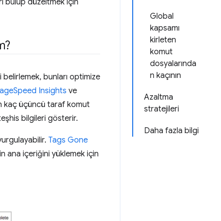
arı bulup düzeltmek için
Global
kapsamı
kirleten
m?
komut
dosyalarında
n kaçının
 belirlemek, bunları optimize
ageSpeed Insights
ve
Azaltma
izin kaç üçüncü taraf komut
stratejileri
his bilgileri gösterir.
Daha fazla bilgi
urgulayabilir.
Tags Gone
n ana içeriğini yüklemek için