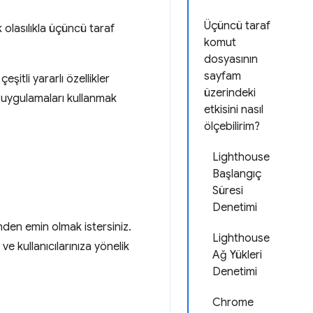
Üçüncü taraf
olasılıkla üçüncü taraf
komut
dosyasının
sayfam
şitli yararlı özellikler
üzerindeki
ür uygulamaları kullanmak
etkisini nasıl
ölçebilirim?
Lighthouse
Başlangıç
Süresi
Denetimi
den emin olmak istersiniz.
Lighthouse
ve kullanıcılarınıza yönelik
Ağ Yükleri
Denetimi
Chrome