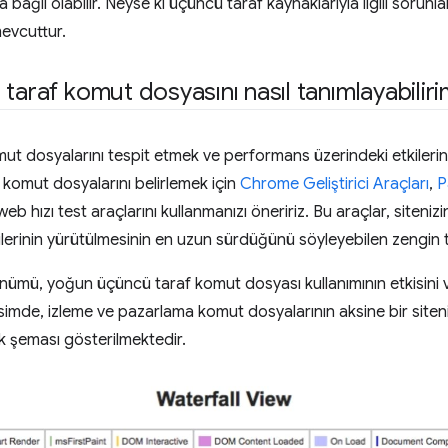
 bağlı olabilir. Neyse ki üçüncü taraf kaynaklarıyla ilgili sorunl
mevcuttur.
taraf komut dosyasını nasıl tanımlayabiliri
ut dosyalarını tespit etmek ve performans üzerindeki etkilerini
li komut dosyalarını belirlemek için
Chrome Geliştirici Araçları
,
P
web hızı test araçlarını kullanmanızı öneririz. Bu araçlar, siten
lerinin yürütülmesinin en uzun sürdüğünü söyleyebilen zengin teş
ümü, yoğun üçüncü taraf komut dosyası kullanımının etkisini v
simde, izleme ve pazarlama komut dosyalarının aksine bir siteni
k şeması gösterilmektedir.