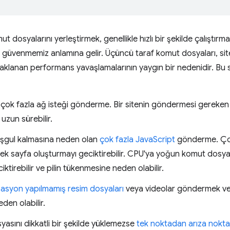
 dosyalarını yerleştirmek, genellikle hızlı bir şekilde çalıştırmal
 güvenmemiz anlamına gelir. Üçüncü taraf komut dosyaları, sit
aklanan performans yavaşlamalarının yaygın bir nedenidir. Bu s
çok fazla ağ isteği gönderme. Bir sitenin göndermesi gereken is
uzun sürebilir.
eşgul kalmasına neden olan
çok fazla JavaScript
gönderme. Çok
ek sayfa oluşturmayı geciktirebilir. CPU'ya yoğun komut dosya
ciktirebilir ve pilin tükenmesine neden olabilir.
zasyon yapılmamış resim dosyaları
veya videolar göndermek veri 
eden olabilir.
yasını dikkatli bir şekilde yüklemezse
tek noktadan arıza nokta