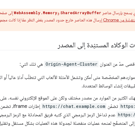
و
إلى صفحا
WebAssembly.Memory
SharedArrayBuffer
ية من Chrome
إرسال هذه العناصر خارج حدود المصدر بغض النظر عمّا إذا كانت مجموعة
لوكلاء المستنِدة إلى المصدر
 أقصى حدّ من العنوان
Origin-Agent-Cluster
هي تلك التي:
ردهم المخصّصة متى أمكن وتشمل الأمثلة الألعاب التي تتطلّب أداءً عالياً أو المو
يقات إنشاء الوسائط المتعددة.
https
تضمّن
https://chat.example.com
إطارات iframe، تضمن ميزة "مفتاح المصدر"
https:
عدم تداخل الرمز البرمجي الذي كتبه فريق المحادثة مع الرمز البرمجي
إلى المتصفّح لمنحه عمليات منفصلة لجدولة هذه العمليات بشكل مستقل وتقليل ت