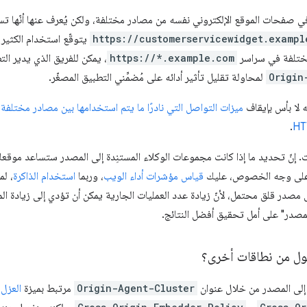
في صفحات الموقع الإلكتروني نفسه من مصادر مختلفة، ولكن يُعرف عنها أنّها تس
https://customerservicewidget.exampl
يتوقّع استخدام الكثير م
ختلفة في سراسر
https://*.example.com
، يمكن للفريق الذي يدير ال
Origin
لمحاولة تقليل تأثير أدائه على مُضمِّني التطبيق المصغّر.
ّه لا بأس بإيقاف
ميزات التواصل التي نادرًا ما يتم استخدامها بين مصادر مختلفة
ا
.
 إنّ تحديد ما إذا كانت مجموعات الوكلاء المستنِدة إلى المصدر ستساعد موقعك 
 وعلى وجه الخصوص، عليك
قياس مؤشرات أداء الويب
، وربما
استخدام الذاكرة
، لم
در قلق محتمل، لأنّ زيادة عدد العمليات الجارية يمكن أن تؤدي إلى زيادة الم
مصدر" على أمل تحقيق أفضل النتائج.
ول من نطاقات أخرى؟
ا إلى المصدر من خلال عنوان
Origin-Agent-Cluster
مرتبط بميزة
العزل