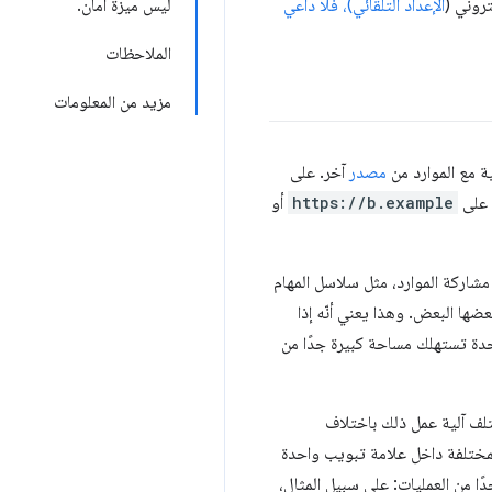
تروني (
الإعداد التلقائي)، فلا داعي
ليس ميزة أمان.
الملاحظات
مزيد من المعلومات
ة مع الموارد من
مصدر
آخر. على
 على
https://b.example
أو
شاركة الموارد، مثل سلاسل المهام
ضها البعض. وهذا يعني أنّه إذا
حدة تستهلك مساحة كبيرة جدًا من
لف آلية عمل ذلك باختلاف
 توفّر معظم المتصفّحات مستوى معيّنًا من الفصل بين علامات التبويب، ولكن قد تشترك إطارات iframe المختلفة داخل علامة تبويب واحدة
دًا من العمليات: على سبيل المثال،