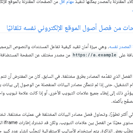
ء المقترَنة بالمصدر يمكنها تنفيذ
مهام أقل
من الصفحات المقترَنة بالموقع الإلك
ات من فصل أصول الموقع الإلكتروني نفسه تلقائيًا
المصدر نفسه
، وهي ميزة أمان تقيد كيفية تفاعل المستندات والنصوص البرمجي
افة على
https://a.example
من مصدر مختلف عن الصفحة المستضافة
فصل الذي تقدّمه المصادر بطرق مختلفة. في السابق، كان من المفترض أن تتم م
لتشغيل، حتى إذا لم تتمكّن مصادر البيانات المنفصلة من الوصول إلى بيانات بع
دّي ذلك إلى إبطاء جميع علامات التبويب الأخرى. أو إذا كانت علامة تبويب وا
صفّح بأكمله.
 أكثر تطوّرًا، وتحاول فصل مصادر البيانات المختلفة في عمليات مختلفة. تخت
المتصفّح:
تطلّب بعض الذاكرة، يتم استخدام الأساليب الاستقرائية لتجنُّب إنشاء عدد كبير ج