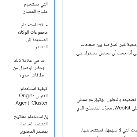
التي تستخدِم
مفتاح المصدر
حالات استخدام
مجموعات الوكلاء
المستنِدة إلى
صوص البرمجية غير المتزامنة بين صفحات
المصدر
لى أنّه يجب أن يحصل مصدرك على
ما هي علاقة ذلك
بحظر الوصول من
نطاقات أخرى؟
كيفية استخدام
العنوان Origin-
ارات الأحدث. تم تصميمه بالتعاون الوثيق مع ممثلي
Agent-Cluster
من ممثلي WebKit، محرّك المتصفّح الذي
إنّ استخدام مفاتيح
التشفير الخاصة
ات التي لا تفهمها، فستتجاهلها.
بمصدر المحتوى