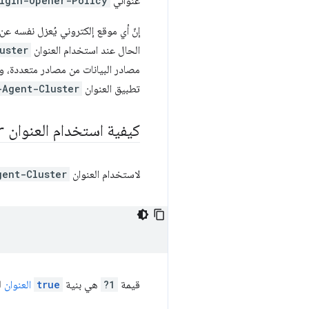
عنوانَي
rigin-Opener-Policy
إنّ أي موقع إلكتروني يُعزل نفسه ع
الحال عند استخدام العنوان
uster
مصادر البيانات من مصادر متعددة، وذ
تطبيق العنوان
-Agent-Cluster
كيفية استخدام العنوان
r
لاستخدام العنوان
gent-Cluster
قيمة
?1
هي بنية
true
العنوان
ل