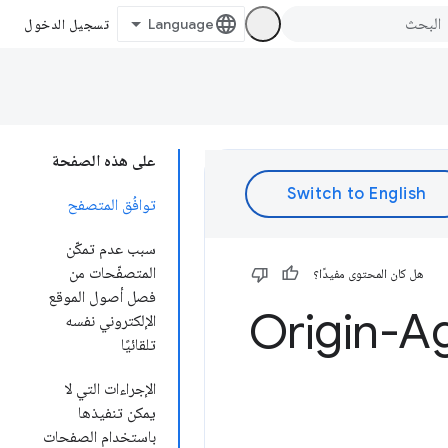
تسجيل الدخول
على هذه الصفحة
توافُق المتصفح
سبب عدم تمكّن
المتصفّحات من
هل كان المحتوى مفيدًا؟
فصل أصول الموقع
باستخدام عنوان Origin-Agent-
الإلكتروني نفسه
تلقائيًا
الإجراءات التي لا
يمكن تنفيذها
باستخدام الصفحات