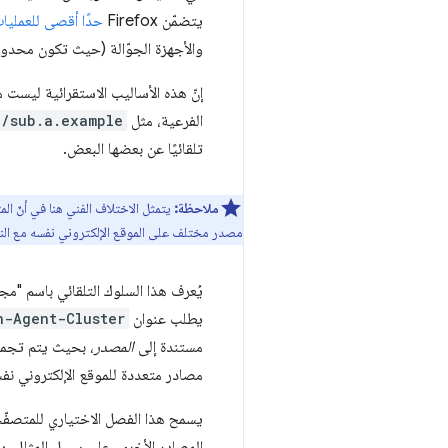
يتضمّن Firefox
حدًا أقصى للعملي
والأجهزة الجوّالة (حيث تكون محدود
إنّ هذه الأساليب الاستقرائية ليست
الفرعية، مثل
//sub.a.example
تلقائيًا عن بعضها البعض.
ملاحظة:
يتمثل الاختلاف الفني هنا في أنّ 
مصدر مختلف على الموقع الإلكتروني نفسه مع النطا
يُعرف هذا السلوك التلقائي باسم "مج
يطلب عنوان
n-Agent-Cluster
مستندة إلى
المصدر
، بحيث يتم تجمي
مصادر متعددة للموقع الإلكتروني ن
يسمح هذا الفصل الاختياري للمتصفّ
المصادر الأخرى. على سبيل المثال،