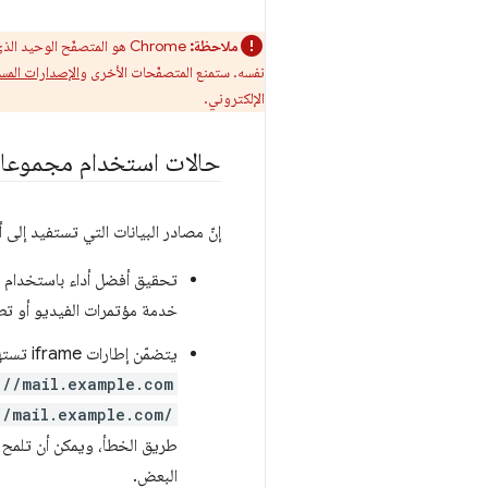
ملاحظة:
Chrome هو المتصفّح الوحيد الذي يسمح بإرسال عناصر
نفسه. ستمنع المتصفّحات الأخرى و
الإصدارات المستقبل
الإلكتروني.
حالات استخدام مجموعات ا
إنّ مصادر البيانات التي تستفيد إلى
تحقيق أفضل أداء باستخدام موا
خدمة مؤتمرات الفيديو أو تطب
يتضمّن إطارات iframe تستهلك الكثير من الموارد من مصدر مختلف ولكن على الموقع الإلكتروني نفسه. على سبيل المثال، إذا كانت
://mail.example.com
//mail.example.com/
طريق الخطأ، ويمكن أن تلمح 
البعض.