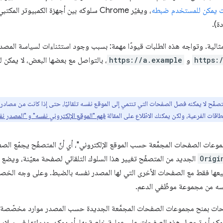
ات يمكن للمستخدم ضبطه
، ويغيّر Chrome سلوكه بين أجهزة الكمبيوتر 
ة).
 مثالية. وتواجه هذه الطلبات قيودًا مهمة: بسبب وجود استثناءات لسياسة المص
https:
و
https://a.example
، بالتواصل مع بعضها البعض، لا يمكن 
المتصفّح لا يمكنه فصل الصفحات التي تنتمي إلى الموقع نفسه تلقائيًا، حتى إذا كانت من م
قات الفرعية، ولكن يمكنك الاطّلاع على المقالة
فهم "الموقع الإلكتروني نفسه" و "المصدر نف
موعات الصفحات المجمَّعة حسب الموقع الإلكتروني"، أي أنّ المتصفّح يجمّع الصف
Origi
الجديد من المتصفّح تغيير هذا السلوك التلقائي لصفحة معيّنة، ويض
عها فقط مع الصفحات الأخرى التي لها المصدر نفسه بالضبط. وعلى وجه الخ
فسه من مجموعة موظّفي الدعم.
حات بمنح مجموعات الصفحات المجمَّعة الجديدة حسب المصدر موارد مخصّصة لها
 يمكن أن تحصل هذه الصفحات على عملية خاصة بها، أو يمكن جدولتها في سلا