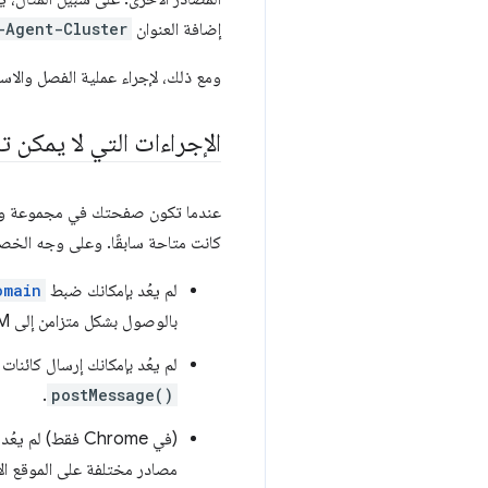
إضافة العنوان
-Agent-Cluster
ومع ذلك، لإجراء عملية الفصل والاس
الإجراءات التي لا يمكن 
عندما تكون صفحتك في مجموعة وكلا
كانت متاحة سابقًا. وعلى وجه الخ
لم يعُد بإمكانك ضبط
omain
بالوصول بشكل متزامن إلى DOM الآخر، ولكن يتم إيقافها في مجموعات الوكلاء المستندة إلى المصدر.
لم يعُد بإمكانك إرسال كائنات
.
postMessage()
(في Chrome فقط) لم يعُد بإمكانك إرسال عناصر
مصادر مختلفة على الموقع ال