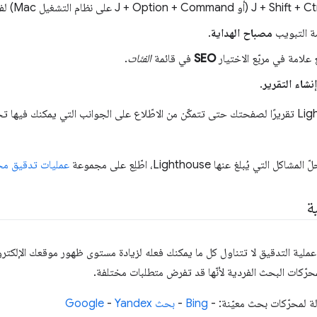
مة التبويب
مصباح الهداية
.
 علامة في مربّع الاختيار
SEO
في قائمة
الفئات
.
إنشاء التقرير
.
تُنشئ أداة Lighthouse تقريرًا لصفحتك حتى تتمكّن من الاطّلاع على الجوانب التي يمكن
ي يُبلغ عنها Lighthouse، اطّلِع على مجموعة
عمليات تدقيق مح
ة
ّ عملية التدقيق لا تتناول كل ما يمكنك فعله لزيادة مستوى ظهور موقعك الإلكت
حرّكات البحث الفردية لأنّها قد تفرض متطلبات مختلفة.
ة لمحرّكات بحث معيّنة: -
Bing
-
بحث Google
Yandex
-