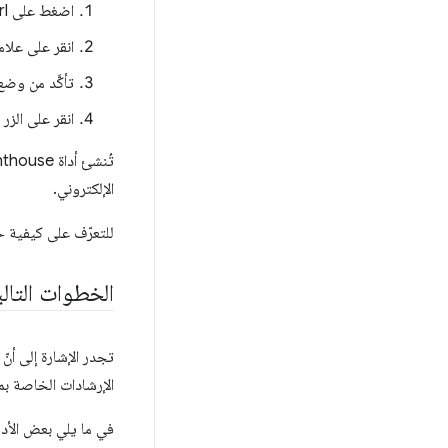
اضغط على Ctrl ‏+ Shift ‏+ J (أو Command ‏+ Option ‏+ J على نظام التشغيل Mac) لفتح DevTools.
انقر على علا
تأكَّد من وضع
انقر على الزر
الإلكتروني.
للتعرّف على كيفية حلّ المشاكل الت
الخطوات التالي
تجدر الإشارة إلى أن
الإرشادات الخاصة بم
في ما يلي بعض الأدل