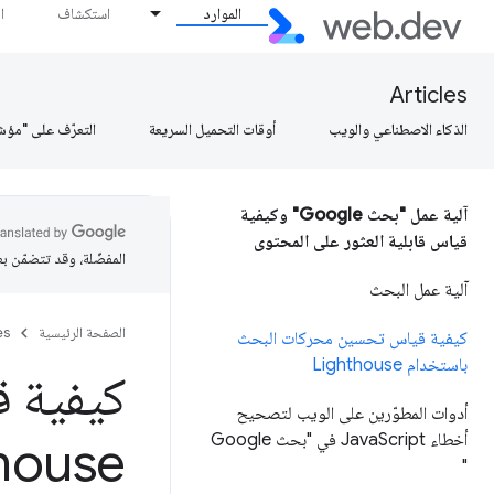
الموارد
استكشاف
ا
Articles
الذكاء الاصطناعي والويب
أوقات التحميل السريعة
التعرّف على "مؤش
آلية عمل "بحث Google" وكيفية
قياس قابلية العثور على المحتوى
المفضّلة، وقد تتضمّن ب
آلية عمل البحث
الصفحة الرئيسية
es
كيفية قياس تحسين محركات البحث
باستخدام Lighthouse
كيفية 
أدوات المطوّرين على الويب لتصحيح
أخطاء Java
Script في "بحث Google
house
"