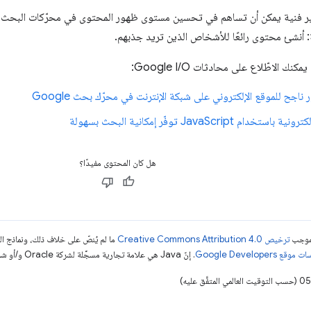
ير فنية يمكن أن تساهم في تحسين مستوى ظهور المحتوى في محرّكات البحث، 
 أنشئ محتوى رائعًا للأشخاص الذين تريد جذبهم.
نك الاطّلاع على محادثات Google I/O:
جح للموقع الإلكتروني على شبكة الإنترنت في محرّك بحث Google
ام JavaScript توفّر إمكانية البحث بسهولة
هل كان المحتوى مفيدًا؟
بموجب
ترخيص Creative Commons Attribution 4.0‏
ما لم يُنصّ على خلاف ذلك، ونماذج 
قع Google Developers‏
. إنّ Java هي علامة تجارية مسجَّلة لشركة Oracle و/أو شركائها التابعين.