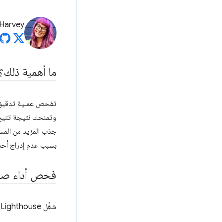
 Harvey
ما أهمية ذلك؟
وتمنحك نتيجة تتيح ل
جذب المزيد من المس
بسبب عدم إدراج أحد 
فحص أداء صفحتك ب
شغِّل Lighthouse على صفحة تمثّل المحتوى الذي تريد أن تظهره لمحرّكات البحث: