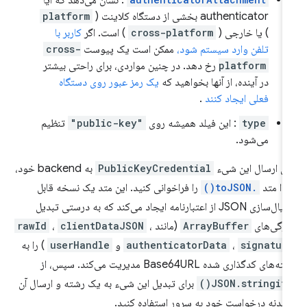
authenticator بخشی از دستگاه کلاینت (
platform
) یا خارجی (
cross-platform
) است. اگر
کاربر با
تلفن وارد سیستم شود،
ممکن است یک پیوست
cross-
platform
رخ دهد. در چنین مواردی، برای راحتی بیشتر
در آینده، از آنها بخواهید که
یک رمز عبور روی دستگاه
فعلی ایجاد کنند
.
type
: این فیلد همیشه روی
"public-key"
تنظیم
می‌شود.
ای ارسال این شیء
PublicKeyCredential
به backend خود،
تدا متد
.toJSON()
را فراخوانی کنید. این متد یک نسخه قابل
سریال‌سازی JSON از اعتبارنامه ایجاد می‌کند که به درستی تبدیل
ژگی‌های
ArrayBuffer
(مانند
،
clientDataJSON
،
rawId
signatur
،
authenticatorData
و
userHandle
) را به
‌های کدگذاری شده Base64URL مدیریت می‌کند. سپس، از
JSON.stringify(
برای تبدیل این شیء به یک رشته و ارسال آن
 بدنه درخواست خود به سرور استفاده کنید.