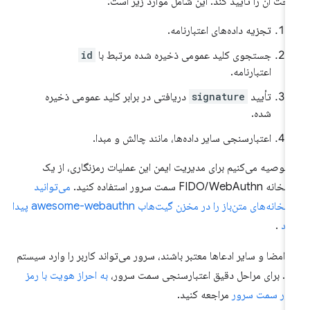
ت آن را تأیید کند. این شامل موارد زیر است:
تجزیه داده‌های اعتبارنامه.
جستجوی کلید عمومی ذخیره شده مرتبط با
id
اعتبارنامه.
تأیید
signature
دریافتی در برابر کلید عمومی ذخیره
شده.
اعتبارسنجی سایر داده‌ها، مانند چالش و مبدا.
 توصیه می‌کنیم برای مدیریت ایمن این عملیات رمزنگاری، از یک
ه FIDO/WebAuthn سمت سرور استفاده کنید.
می‌توانید
کتابخانه‌های متن‌باز را در مخزن گیت‌هاب awesome-webauthn پیدا
ید
.
ر امضا و سایر ادعاها معتبر باشند، سرور می‌تواند کاربر را وارد سیستم
د. برای مراحل دقیق اعتبارسنجی سمت سرور،
به احراز هویت با رمز
ور سمت سرور
مراجعه کنید.