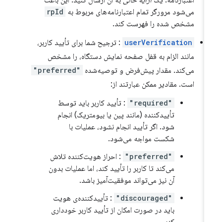
می‌شود مرورگر تمام اعتبارنامه‌های مربوط به
rpId
مشخص شده را فهرست کند.
userVerification
: ترجیح شما برای تأیید کاربر،
مانند الزام به قفل صفحه نمایش دستگاه، را مشخص
می‌کند. مقدار پیش‌فرض و توصیه‌شده
"preferred"
است. مقادیر ممکن عبارتند از:
"required"
: تأیید کاربر باید توسط
تأییدکننده (مانند پین یا بیومتریک) انجام
شود. اگر تأیید انجام نشود، عملیات با
شکست مواجه می‌شود.
"preferred"
: احراز هویت‌کننده تلاش
می‌کند تا کاربر را تأیید کند، اما عملیات بدون
آن نیز می‌تواند موفقیت‌آمیز باشد.
"discouraged"
: تأییدکننده‌ی هویت
باید در صورت امکان از تأیید کاربر خودداری
کند.