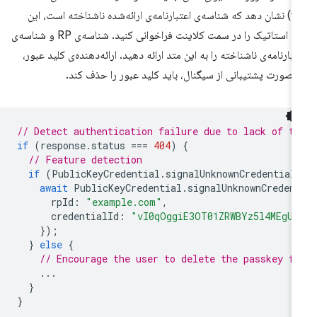
۴۰۴) نشان دهد که شناسه‌ی اعتبارنامه‌ی ارائه‌شده ناشناخته است، این
متد استاتیک را در سمت کلاینت فراخوانی کنید. شناسه‌ی RP و شناسه‌ی
تبارنامه‌ی ناشناخته را به این متد ارائه دهید. ارائه‌دهنده‌ی کلید عبور،
 صورت پشتیبانی از سیگنال، باید کلید عبور را حذف کند.
// Detect authentication failure due to lack of th
if
(
response
.
status
===
404
)
{
// Feature detection
if
(
PublicKeyCredential
.
signalUnknownCredential
await
PublicKeyCredential
.
signalUnknownCreden
rpId
:
"example.com"
,
credentialId
:
"vI0qOggiE3OT01ZRWBYz5l4MEgU0
});
}
else
{
// Encourage the user to delete the passkey f
...
}
}