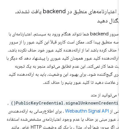
اگر اعتبارنامه‌های منطبق در backend یافت نشدند،
یگنال دهید
اگر سرور backend شما نتواند هنگام ورود به سیستم، اعتبارنامه‌ای با
اسه منطبق پیدا کند، ممکن است کاربر قبلاً این کلید عبور را از سرور
ا حذف کرده باشد اما از ارائه‌دهنده کلید عبور خود حذف نکرده باشد.
ر ارائه‌دهنده کلید عبور همچنان کلید عبوری را پیشنهاد دهد که دیگر با
یت شما کار نمی‌کند، این عدم تطابق می‌تواند منجر به یک تجربه
ربری گیج‌کننده شود. برای بهبود این وضعیت، باید به ارائه‌دهنده کلید
ور علامت دهید تا کلید عبور یتیم را حذف کند.
ا می‌توانید از متد
،
PublicKeyCredential.signalUnknownCredential(
شی از
Webauthn Signal API
، برای اطلاع‌رسانی به ارائه‌دهنده‌ی
ید عبور مبنی بر حذف یا عدم وجود اعتبارنامه‌ی مشخص‌شده استفاده
کنید. اگر سرور شما (برای مثال، با یک کد وضعیت HTTP خاص مانند