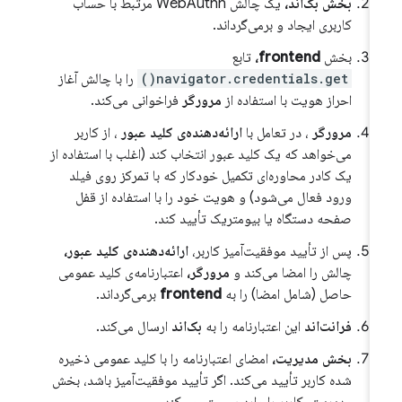
بخش بک‌اند،
یک چالش WebAuthn مرتبط با حساب
کاربری ایجاد و برمی‌گرداند.
بخش
frontend،
تابع
navigator.credentials.get()
را با چالش آغاز
احراز هویت با استفاده از
مرورگر
فراخوانی می‌کند.
مرورگر
، در تعامل با
ارائه‌دهنده‌ی کلید عبور
، از کاربر
می‌خواهد که یک کلید عبور انتخاب کند (اغلب با استفاده از
یک کادر محاوره‌ای تکمیل خودکار که با تمرکز روی فیلد
ورود فعال می‌شود) و هویت خود را با استفاده از قفل
صفحه دستگاه یا بیومتریک تأیید کند.
پس از تأیید موفقیت‌آمیز کاربر،
ارائه‌دهنده‌ی کلید عبور،
چالش را امضا می‌کند و
مرورگر،
اعتبارنامه‌ی کلید عمومی
حاصل (شامل امضا) را به
frontend
برمی‌گرداند.
فرانت‌اند
این اعتبارنامه را به
بک‌اند
ارسال می‌کند.
بخش مدیریت،
امضای اعتبارنامه را با کلید عمومی ذخیره
شده کاربر تأیید می‌کند. اگر تأیید موفقیت‌آمیز باشد، بخش
مدیریت، کاربر را وارد سیستم می‌کند.