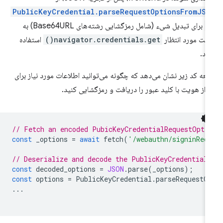
PublicKeyCredential.parseRequestOptionsFromJSO
(
برای تبدیل شیء (شامل رمزگشایی رشته‌های Base64URL) به
مت مورد انتظار
navigator.credentials.get()
استفاده
ید.
عه کد زیر نشان می‌دهد که چگونه می‌توانید اطلاعات مورد نیاز برای
راز هویت با کلید عبور را دریافت و رمزگشایی کنید.
// Fetch an encoded PubicKeyCredentialRequestOpti
const
_options
=
await
fetch
(
'/webauthn/signinReq
// Deserialize and decode the PublicKeyCredential
const
decoded_options
=
JSON
.
parse
(
_options
);
const
options
=
PublicKeyCredential
.
parseRequestO
...