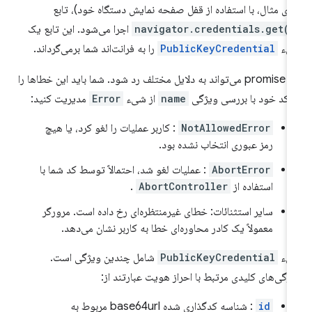
رای مثال، با استفاده از قفل صفحه نمایش دستگاه خود)، تابع
navigator.credentials.get()
‎ اجرا می‌شود. این تابع یک
یء
PublicKeyCredential
را به فرانت‌اند شما برمی‌گرداند.
این promise می‌تواند به دلایل مختلف رد شود. شما باید این خطاها را
 کد خود با بررسی ویژگی
name
از شیء
Error
مدیریت کنید:
NotAllowedError
: کاربر عملیات را لغو کرد، یا هیچ
رمز عبوری انتخاب نشده بود.
AbortError
: عملیات لغو شد، احتمالاً توسط کد شما با
استفاده از
AbortController
.
سایر استثنائات: خطای غیرمنتظره‌ای رخ داده است. مرورگر
معمولاً یک کادر محاوره‌ای خطا به کاربر نشان می‌دهد.
یء
PublicKeyCredential
شامل چندین ویژگی است.
ژگی‌های کلیدی مرتبط با احراز هویت عبارتند از:
id
: شناسه کدگذاری شده base64url مربوط به