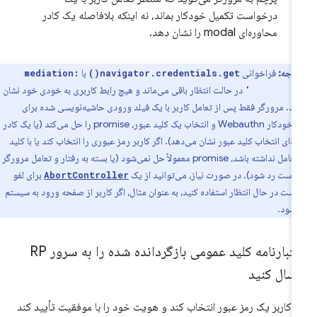
درخواست تکمیل خودکار بماند، نه اینکه بلافاصله یک کادر
محاوره‌ای modal را نشان دهد.
توجه:
فراخوانی
با
mediation:
navigator.credentials.get()
در حالت انتظار باقی می‌ماند و هیچ رابط کاربری به خودی خود نشان
'conditio
هد. مرورگر فقط پس از تعامل کاربر با یک فیلد ورودی حاشیه‌نویسی شده برای
تکمیل خودکار Webauthn و انتخاب یک کلید عبور، promise را حل می‌کند (یا یک کادر
ه‌ای انتخاب کلید عبور نشان می‌دهد). اگر کاربر رمز عبوری را انتخاب کند یا با کلید
عبور تعامل نداشته باشد، promise معمولاً حل نمی‌شود (یا بسته به رفتار و تعامل مرورگر
است رد شود). در صورت نیاز، می‌توانید از یک
برای لغو
AbortController
ست در حال انتظار استفاده کنید، به عنوان مثال، اگر کاربر از صفحه ورود به سیستم
 شود.
اعتبارنامه کلید عمومی بازگردانده شده را به سرور RP
رسال کنید
ر کاربر یک رمز عبور انتخاب کند و هویت خود را با موفقیت تأیید کند