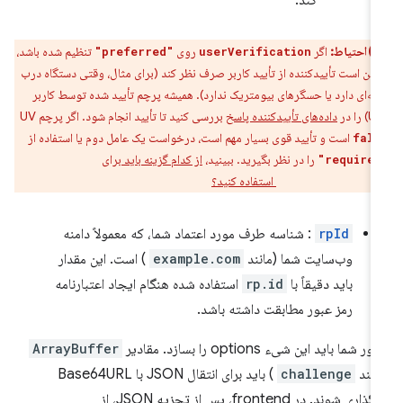
احتیاط:
اگر
روی
تنظیم شده باشد،
"preferred"
userVerification
کن است تأییدکننده از تأیید کاربر صرف نظر کند (برای مثال، وقتی دستگاه درب
ته‌ای دارد یا حسگرهای بیومتریک ندارد). همیشه پرچم تأیید شده توسط کاربر
داده‌های تأییدکننده پاسخ
بررسی کنید تا تأیید انجام شود. اگر پرچم UV
است و تأیید قوی بسیار مهم است، درخواست یک عامل دوم یا استفاده از
fals
را در نظر بگیرید. ببینید،
از کدام گزینه باید برای
استفاده کنید؟
userVerificati
rpId
: شناسه طرف مورد اعتماد شما، که معمولاً دامنه
وب‌سایت شما (مانند
example.com
) است. این مقدار
باید دقیقاً با
rp.id
استفاده شده هنگام ایجاد اعتبارنامه
رمز عبور مطابقت داشته باشد.
ر شما باید این شیء options را بسازد. مقادیر
ArrayBuffer
انند
challenge
) باید برای انتقال JSON با Base64URL
اری شوند. در frontend، پس از تجزیه JSON، از